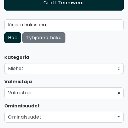
Craft Teamwear
Kirjoita hakusana
Hae
Tyhjennä haku
Kategoria
Valmistaja
Ominaisuudet
Ominaisuudet