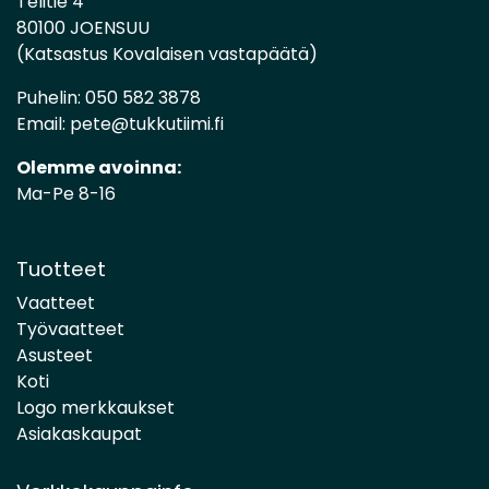
Telitie 4
80100 JOENSUU
(Katsastus Kovalaisen vastapäätä)
Puhelin:
050 582 3878
Email:
pete@tukkutiimi.fi
Olemme avoinna:
Ma-Pe 8-16
Tuotteet
Vaatteet
Työvaatteet
Asusteet
Koti
Logo merkkaukset
Asiakaskaupat