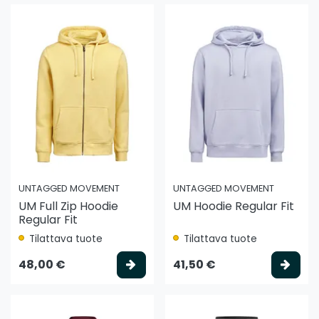
UNTAGGED MOVEMENT
UNTAGGED MOVEMENT
UM Full Zip Hoodie
UM Hoodie Regular Fit
Regular Fit
Tilattava tuote
Tilattava tuote
Valitse vaihtoehto
Vali
48,00 €
41,50 €