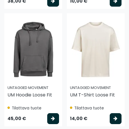
Valitse vaihtoehto
Vali
38,00 €
10,00 €
UNTAGGED MOVEMENT
UNTAGGED MOVEMENT
UM Hoodie Loose Fit
UM T-Shirt Loose Fit
Tilattava tuote
Tilattava tuote
Valitse vaihtoehto
Vali
45,00 €
14,00 €