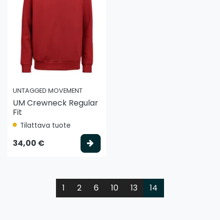
UNTAGGED MOVEMENT
UM Crewneck Regular
Fit
Tilattava tuote
Valitse vaihtoehto
34,00 €
1
2
6
10
13
14