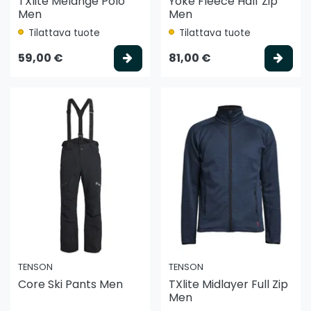
TXlite Melange Polo
Yoke Fleece Half Zip
Men
Men
Tilattava tuote
Tilattava tuote
Valitse vaihtoehto
Vali
59,00 €
81,00 €
TENSON
TENSON
Core Ski Pants Men
TXlite Midlayer Full Zip
Men