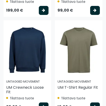
Tilattava tuote
Tilattava tuote
Valitse vaihtoehto
Vali
199,00 €
99,00 €
UNTAGGED MOVEMENT
UNTAGGED MOVEMENT
UM Crewneck Loose
UM T-Shirt Regular Fit
Fit
Tilattava tuote
Tilattava tuote