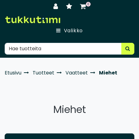
Siirry pääsisältöön
0
Valikko
Etusivu
Tuotteet
Vaatteet
Miehet
Miehet