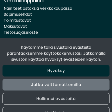
Verkkokauppainfo
Näin teet ostoksia verkkokaupassa
Sopimusehdot
Toimitustavat
Maksutavat
Tietosuojaseloste
Käytämme tällä sivustolla evästeitä
Seuraa sosiaalisessa mediassa
parantaaksemme käyttökokemustasi. Jatkamalla
Facebook
sivuston käyttöä hyväksyt evästeiden käytön.
Instagram
Hyväksy
Jatka välttämättömillä
© 2024 Joen Tukkutiimi. All rights reserved. Site by
atFlow
Oy
Hallinnoi evästeitä