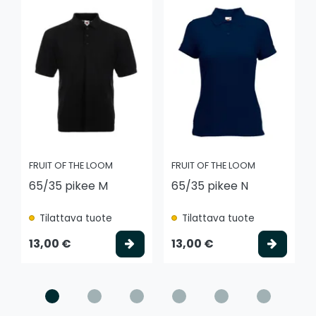
FRUIT OF THE LOOM
FRUIT OF THE LOOM
65/35 pikee M
65/35 pikee N
Tilattava tuote
Tilattava tuote
Valitse vaihtoehto
Valits
13,00 €
13,00 €