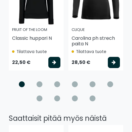
FRUIT OF THE LOOM
CLIQUE
Classic huppari N
Carolina ph strech
paita N
Tilattava tuote
Tilattava tuote
Valitse vaihtoehto
Valits
22,50 €
28,50 €
Saattaisit pitää myös näistä