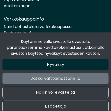
Asiakaskaupat
Verkkokauppainfo
Näin teet ostoksia verkkokaupassa
Sopimusehdot
Toimitustavat
Käytämme tällä sivustolla evästeitä
Maksutavat
parantaaksemme käyttökokemustasi. Jatkamalla
Tietosuojaseloste
sivuston käyttöä hyväksyt evästeiden käytön.
Hyväksy
Seuraa sosiaalisessa mediassa
Facebook
Jatka välttämättömillä
Instagram
Hallinnoi evästeitä
© 2024 Joen Tukkutiimi. All rights reserved. Site by
atFlow
Lisätietoja
Oy