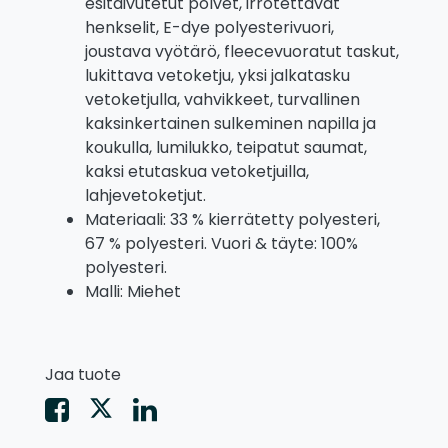
esitaivutetut polvet, irrotettavat
henkselit, E-dye polyesterivuori,
joustava vyötärö, fleecevuoratut taskut,
lukittava vetoketju, yksi jalkatasku
vetoketjulla, vahvikkeet, turvallinen
kaksinkertainen sulkeminen napilla ja
koukulla, lumilukko, teipatut saumat,
kaksi etutaskua vetoketjuilla,
lahjevetoketjut.
Materiaali: 33 % kierrätetty polyesteri,
67 % polyesteri. Vuori & täyte: 100%
polyesteri.
Malli: Miehet
Jaa tuote