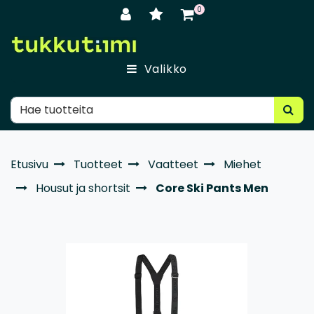
Siirry pääsisältöön
0
Valikko
Etusivu
Tuotteet
Vaatteet
Miehet
Housut ja shortsit
Core Ski Pants Men