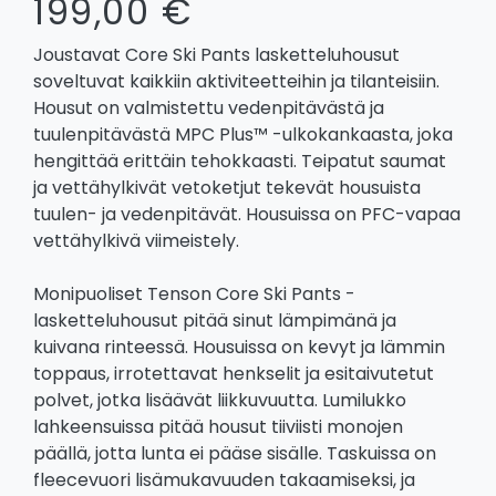
199,00 €
Joustavat Core Ski Pants lasketteluhousut
soveltuvat kaikkiin aktiviteetteihin ja tilanteisiin.
Housut on valmistettu vedenpitävästä ja
tuulenpitävästä MPC Plus™ -ulkokankaasta, joka
hengittää erittäin tehokkaasti. Teipatut saumat
ja vettähylkivät vetoketjut tekevät housuista
tuulen- ja vedenpitävät. Housuissa on PFC-vapaa
vettähylkivä viimeistely.
Monipuoliset Tenson Core Ski Pants -
lasketteluhousut pitää sinut lämpimänä ja
kuivana rinteessä. Housuissa on kevyt ja lämmin
toppaus, irrotettavat henkselit ja esitaivutetut
polvet, jotka lisäävät liikkuvuutta. Lumilukko
lahkeensuissa pitää housut tiiviisti monojen
päällä, jotta lunta ei pääse sisälle. Taskuissa on
fleecevuori lisämukavuuden takaamiseksi, ja