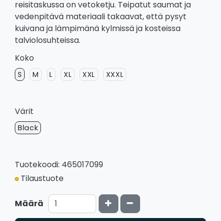
reisitaskussa on vetoketju. Teipatut saumat ja
vedenpitävä materiaali takaavat, että pysyt
kuivana ja lämpimänä kylmissä ja kosteissa
talviolosuhteissa.
Koko
S
M
L
XL
XXL
XXXL
Värit
Black
Tuotekoodi: 465017099
Tilaustuote
Kasvata määrää
Vähennä määrää
Määrä