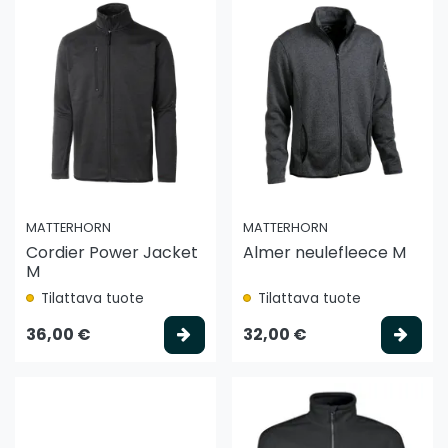
MATTERHORN
MATTERHORN
Cordier Power Jacket
Almer neulefleece M
M
Tilattava tuote
Tilattava tuote
Valitse vaihtoehto
Vali
36,00 €
32,00 €