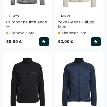
TEE JAYS
TENSON
Outdoor neulosfleece
Yoke Fleece Full Zip
M
Men
Tilattava tuote
Tilattava tuote
Valitse vaihtoehto
Vali
88,00 €
93,00 €