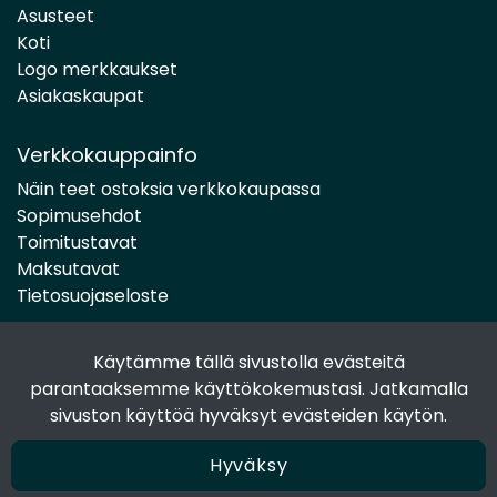
Asusteet
Koti
Logo merkkaukset
Asiakaskaupat
Verkkokauppainfo
Näin teet ostoksia verkkokaupassa
Sopimusehdot
Toimitustavat
Maksutavat
Tietosuojaseloste
Käytämme tällä sivustolla evästeitä
Seuraa sosiaalisessa mediassa
parantaaksemme käyttökokemustasi. Jatkamalla
Facebook
sivuston käyttöä hyväksyt evästeiden käytön.
Instagram
Hyväksy