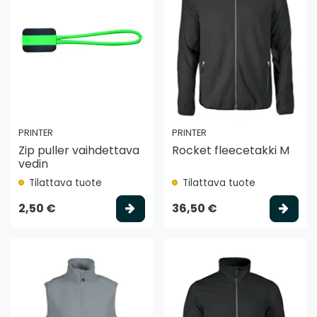
PRINTER
PRINTER
Zip puller vaihdettava
Rocket fleecetakki M
vedin
Tilattava tuote
Tilattava tuote
Valitse vaihtoehto
Vali
2,50 €
36,50 €