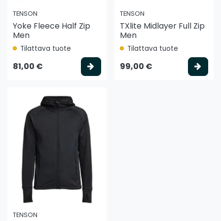
TENSON
TENSON
Yoke Fleece Half Zip
TXlite Midlayer Full Zip
Men
Men
Tilattava tuote
Tilattava tuote
Valitse vaihtoehto
Vali
81,00 €
99,00 €
TENSON