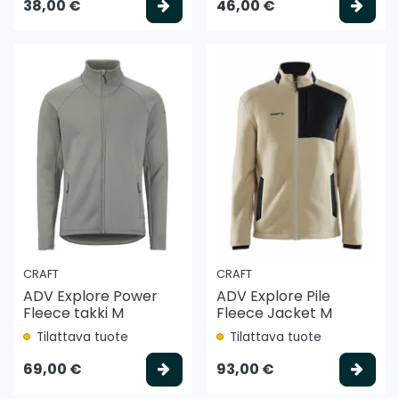
Valitse vaihtoehto
Vali
38,00 €
46,00 €
CRAFT
CRAFT
ADV Explore Power
ADV Explore Pile
Fleece takki M
Fleece Jacket M
Tilattava tuote
Tilattava tuote
Valitse vaihtoehto
Vali
69,00 €
93,00 €