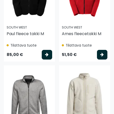
SOUTH WEST
SOUTH WEST
Paul fleece takki M
Ames fleecetakki M
Tilattava tuote
Tilattava tuote
Valitse vaihtoehto
Vali
85,00 €
51,50 €