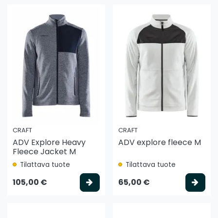
CRAFT
CRAFT
ADV Explore Heavy
ADV explore fleece M
Fleece Jacket M
Tilattava tuote
Tilattava tuote
Valitse vaihtoehto
Vali
105,00 €
65,00 €