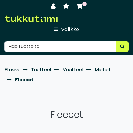
Siirry pääsisältöön
0
Valikko
Etusivu
Tuotteet
Vaatteet
Miehet
Fleecet
Fleecet