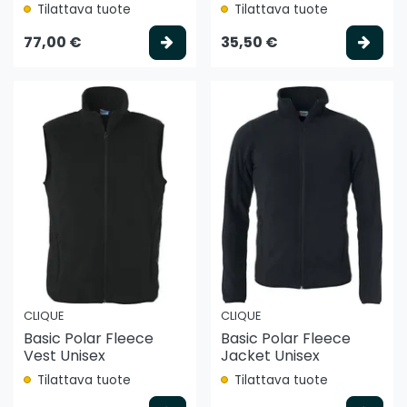
Tilattava tuote
Tilattava tuote
Valitse vaihtoehto
Vali
77,00 €
35,50 €
CLIQUE
CLIQUE
Basic Polar Fleece
Basic Polar Fleece
Vest Unisex
Jacket Unisex
Tilattava tuote
Tilattava tuote