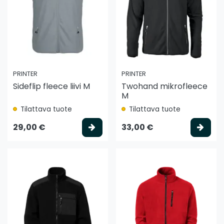
PRINTER
PRINTER
Sideflip fleece liivi M
Twohand mikrofleece
M
Tilattava tuote
Tilattava tuote
Valitse vaihtoehto
Vali
29,00 €
33,00 €