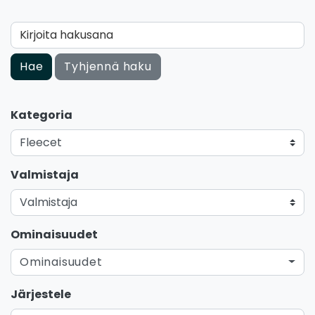
Kirjoita hakusana
Hae
Tyhjennä haku
Kategoria
Valmistaja
Ominaisuudet
Ominaisuudet
Järjestele