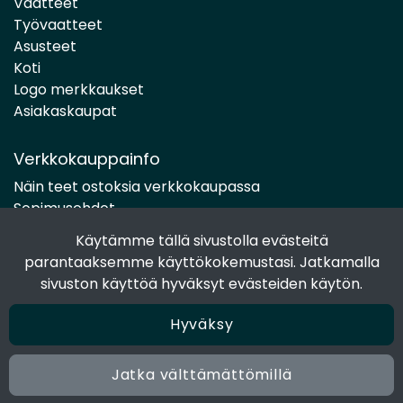
Vaatteet
Työvaatteet
Asusteet
Koti
Logo merkkaukset
Asiakaskaupat
Verkkokauppainfo
Näin teet ostoksia verkkokaupassa
Sopimusehdot
Toimitustavat
Käytämme tällä sivustolla evästeitä
Maksutavat
parantaaksemme käyttökokemustasi. Jatkamalla
Tietosuojaseloste
sivuston käyttöä hyväksyt evästeiden käytön.
Hyväksy
Seuraa sosiaalisessa mediassa
Facebook
Jatka välttämättömillä