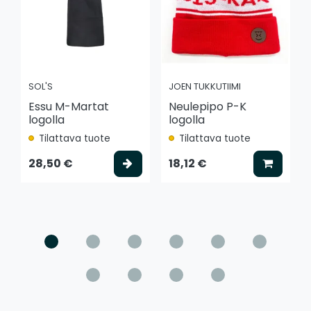
SOL'S
JOEN TUKKUTIIMI
Essu M-Martat
Neulepipo P-K
logolla
logolla
Tilattava tuote
Tilattava tuote
Valitse vaihtoehto
Lisää k
28,50 €
18,12 €