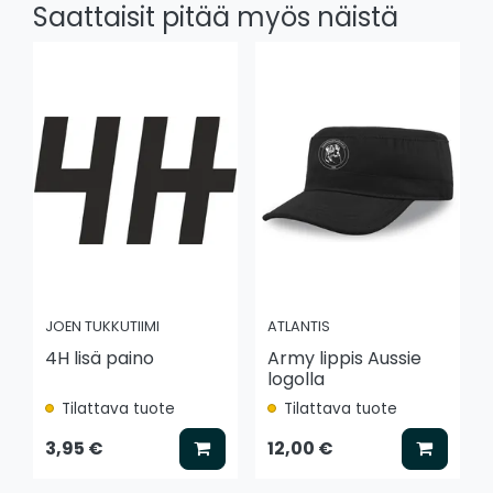
Saattaisit pitää myös näistä
JOEN TUKKUTIIMI
ATLANTIS
4H lisä paino
Army lippis Aussie
logolla
Tilattava tuote
Tilattava tuote
Lisää koriin
Lisää k
3,95 €
12,00 €