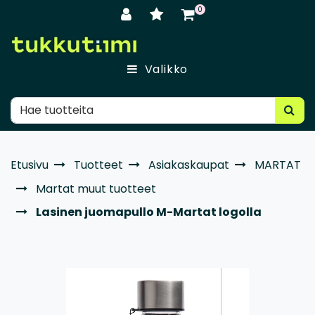
Siirry pääsisältöön
0
Valikko
Etusivu
Tuotteet
Asiakaskaupat
MARTAT
Martat muut tuotteet
Lasinen juomapullo M-Martat logolla