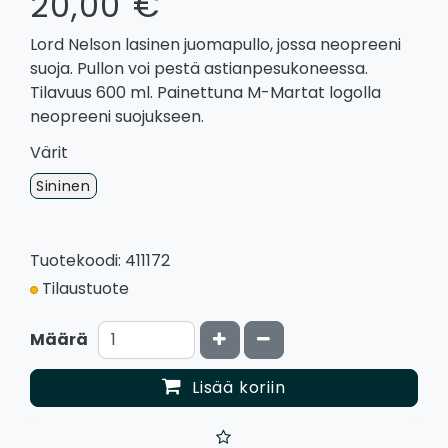
20,00 €
Lord Nelson lasinen juomapullo, jossa neopreeni
suoja. Pullon voi pestä astianpesukoneessa.
Tilavuus 600 ml. Painettuna M-Martat logolla
neopreeni suojukseen.
Värit
Sininen
Tuotekoodi: 411172
Tilaustuote
Kasvata määrää
Vähennä määrää
Määrä
Lisää koriin