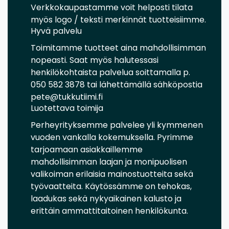
Verkkokaupastamme voit helposti tilata
myös logo / teksti merkinnät tuotteisiimme.
Hyvä palvelu
Toimitamme tuotteet aina mahdollisimman
nopeasti. Saat myös halutessasi
henkilökohtaista palvelua soittamalla p.
050 582 3878 tai lähettämällä sähköpostia
pete@tukkutiimi.fi
Luotettava toimija
Perheyrityksemme palvelee yli kymmenen
vuoden vankalla kokemuksella. Pyrimme
tarjoamaan asiakkaillemme
mahdollisimman laajan ja monipuolisen
valikoiman erilaisia mainostuotteita sekä
työvaatteita. Käytössämme on tehokas,
laadukas sekä nykyaikainen kalusto ja
erittäin ammattitaitoinen henkilökunta.