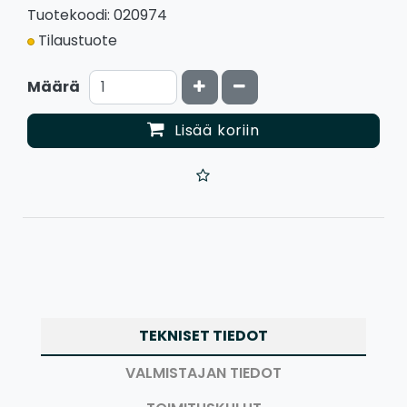
Tuotekoodi: 020974
Tilaustuote
Kasvata määrää
Vähennä määrää
Määrä
Lisää koriin
TEKNISET TIEDOT
VALMISTAJAN TIEDOT