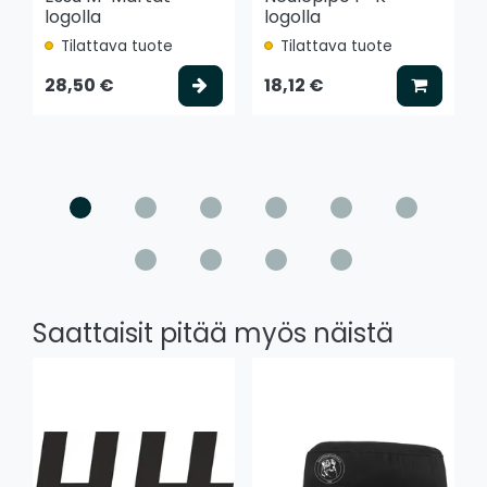
logolla
logolla
Tilattava tuote
Tilattava tuote
Valitse vaihtoehto
Lisää k
28,50 €
18,12 €
Saattaisit pitää myös näistä