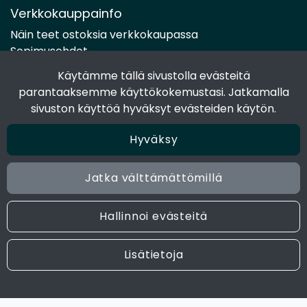
Verkkokauppainfo
Näin teet ostoksia verkkokaupassa
Sopimusehdot
Toimitustavat
Käytämme tällä sivustolla evästeitä
Maksutavat
parantaaksemme käyttökokemustasi. Jatkamalla
Tietosuojaseloste
sivuston käyttöä hyväksyt evästeiden käytön.
Hyväksy
Seuraa sosiaalisessa mediassa
Facebook
Jatka välttämättömillä
Instagram
Hallinnoi evästeitä
© 2024 Joen Tukkutiimi. All rights reserved. Site by
atFlow
Lisätietoja
Oy