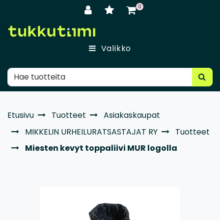
Siirry pääsisältöön
0
Valikko
Etusivu
Tuotteet
Asiakaskaupat
MIKKELIN URHEILURATSASTAJAT RY
Tuotteet
Miesten kevyt toppaliivi MUR logolla