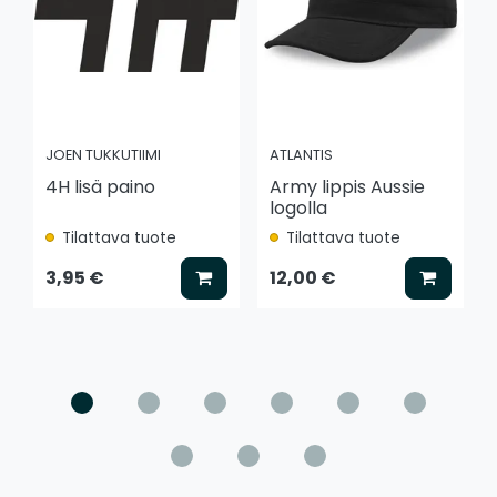
JOEN TUKKUTIIMI
ATLANTIS
4H lisä paino
Army lippis Aussie
logolla
Tilattava tuote
Tilattava tuote
Lisää koriin
Lisää k
3,95 €
12,00 €