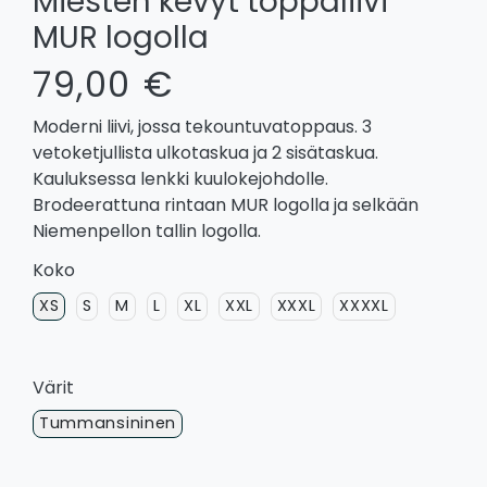
Miesten kevyt toppaliivi
MUR logolla
79,00 €
Moderni liivi, jossa tekountuvatoppaus. 3
vetoketjullista ulkotaskua ja 2 sisätaskua.
Kauluksessa lenkki kuulokejohdolle.
Brodeerattuna rintaan MUR logolla ja selkään
Niemenpellon tallin logolla.
Koko
XS
S
M
L
XL
XXL
XXXL
XXXXL
Värit
Tummansininen