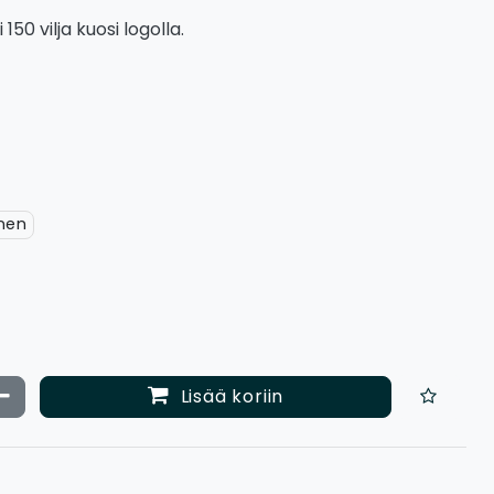
150 vilja kuosi logolla.
nen
ata määrää
Vähennä määrää
Lisää koriin