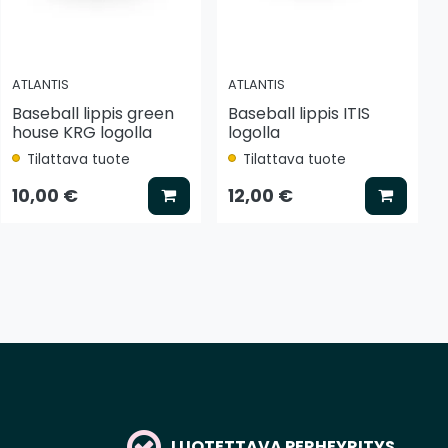
ATLANTIS
ATLANTIS
Baseball lippis green
Baseball lippis ITIS
house KRG logolla
logolla
Tilattava tuote
Tilattava tuote
tse vaihtoehto
Lisää koriin
Lisää k
10,00 €
12,00 €
LUOTETTAVA PERHEYRITYS