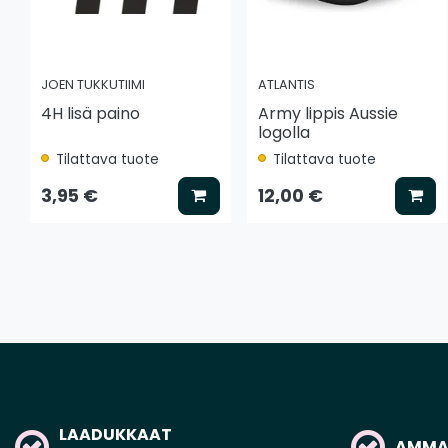
JOEN TUKKUTIIMI
ATLANTIS
4H lisä paino
Army lippis Aussie
logolla
Tilattava tuote
Tilattava tuote
Lisää koriin
Lis
3,95 €
12,00 €
LAADUKKAAT
AMMAT