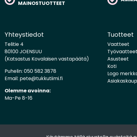
MAINOSTUOTTEET
Yhteystiedot
Tuotteet
Telitie 4
Vaatteet
80100 JOENSUU
Työvaattee
(Katsastus Kovalaisen vastapäätä)
Asusteet
Koti
Puhelin:
050 582 3878
Logo merkk
Email:
pete@tukkutiimi.fi
Asiakaskau
Olemme avoinna:
Ma-Pe 8-16