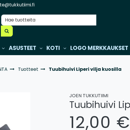
te@tukkutiimi.fi
ASUSTEET
KOTI
LOGO MERKKAUKSET
UNTA
Tuotteet
Tuubihuivi Liperi vilja kuosilla
JOEN TUKKUTIIMI
Tuubihuivi Lipe
12,00 