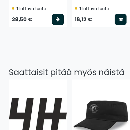
Tilattava tuote
Tilattava tuote
Valitse vaihtoehto
Lis
28,50 €
18,12 €
Saattaisit pitää myös näistä