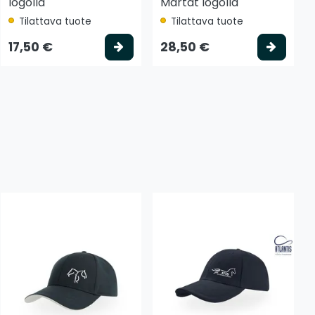
logolla
Martat logolla
Tilattava tuote
Tilattava tuote
 koriin
Valitse vaihtoehto
Valits
17,50 €
28,50 €