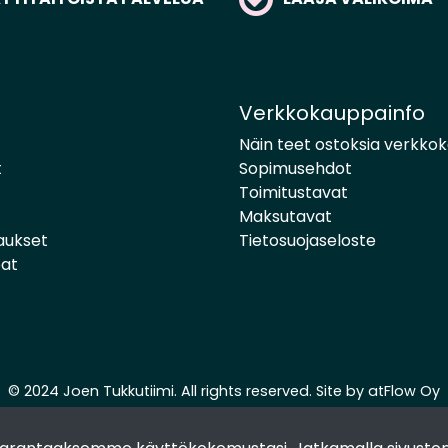
Verkkokauppainfo
Näin teet ostoksia verkko
t
Sopimusehdot
Toimitustavat
Maksutavat
aukset
Tietosuojaseloste
pat
© 2024 Joen Tukkutiimi. All rights reserved. Site by
atFlow Oy