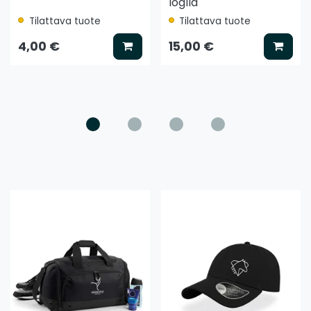
loglla
Tilattava tuote
Tilattava tuote
ää koriin
Lisää koriin
Lisää
4,00 €
15,00 €