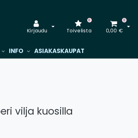
0
0
Avaa kirjautuminen
Avaa
Kirjaudu
Toivelista
0,00 €
INFO
ASIAKASKAUPAT
ri vilja kuosilla
€