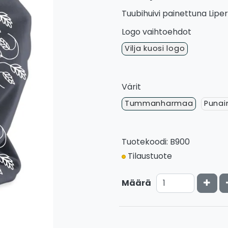
Tuubihuivi painettuna Liperi 
Logo vaihtoehdot
Vilja kuosi logo
Värit
Tummanharmaa
Punai
Tuotekoodi: B900
Tilaustuote
Kasv
Määrä