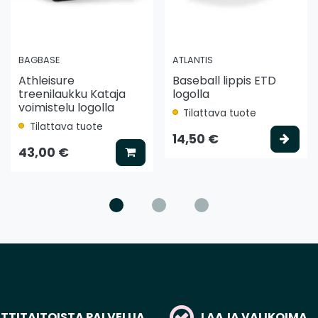
BAGBASE
ATLANTIS
Athleisure
Baseball lippis ETD
treenilaukku Kataja
logolla
voimistelu logolla
Tilattava tuote
Tilattava tuote
ää koriin
Vali
14,50 €
Lisää koriin
43,00 €
TITAITOISTA PALVELUA
LAAJA VALIKOIMA