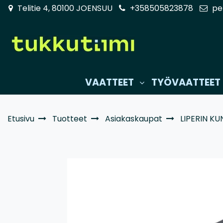
Siirry pääsisältöön
Telitie 4, 80100 JOENSUU
+358505823878
pe
VAATTEET
TYÖVAATTEET
Etusivu
Tuotteet
Asiakaskaupat
LIPERIN K