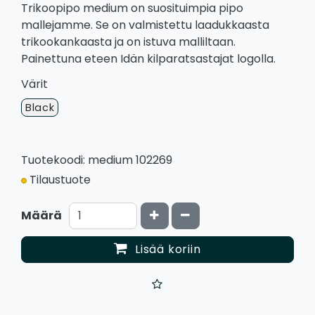
Trikoopipo medium on suosituimpia pipo
mallejamme. Se on valmistettu laadukkaasta
trikookankaasta ja on istuva malliltaan.
Painettuna eteen Idän kilparatsastajat logolla.
Värit
Black
Tuotekoodi: medium 102269
Tilaustuote
Kasvata määrää
Vähennä määrää
Määrä
Lisää koriin