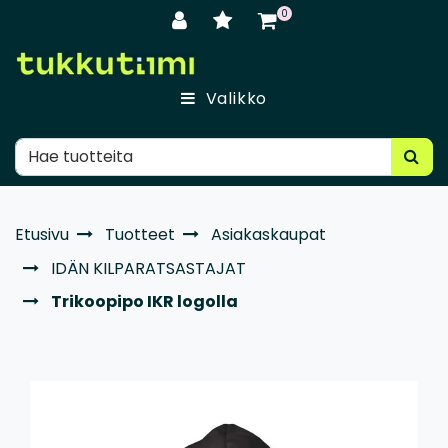
Siirry pääsisältöön
0
Valikko
Etusivu
Tuotteet
Asiakaskaupat
IDÄN KILPARATSASTAJAT
Trikoopipo IKR logolla