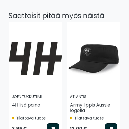
Saattaisit pitää myös näistä
JOEN TUKKUTIIMI
ATLANTIS
4H lisä paino
Army lippis Aussie
logolla
Tilattava tuote
Tilattava tuote
Lisää koriin
Lisää k
3,95 €
12,00 €