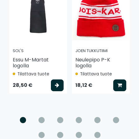
SOL'S
JOEN TUKKUTIIMI
Essu M-Martat
Neulepipo P-K
logolla
logolla
Tilattava tuote
Tilattava tuote
Valitse vaihtoehto
Lisää k
28,50 €
18,12 €