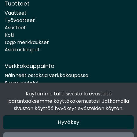
Tuotteet
Vaatteet
Työvaatteet
Asusteet
Koti
Logo merkkaukset
Asiakaskaupat
Verkkokauppainfo
Näin teet ostoksia verkkokaupassa
Sopimusehdot
Toimitustavat
Käytämme tällä sivustolla evästeitä
Maksutavat
parantaaksemme käyttökokemustasi. Jatkamalla
Tietosuojaseloste
sivuston käyttöä hyväksyt evästeiden käytön.
Hyväksy
Seuraa sosiaalisessa mediassa
Facebook