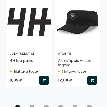
JOEN TUKKUTIIMI
ATLANTIS
4H lisä paino
Army lippis Aussie
logolla
Tilattava tuote
Tilattava tuote
Lisää koriin
Lisää k
3,95 €
12,00 €