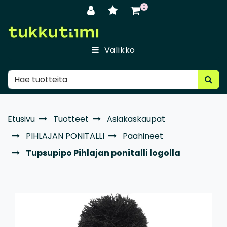
Siirry pääsisältöön
0
Valikko
Etusivu
Tuotteet
Asiakaskaupat
PIHLAJAN PONITALLI
Päähineet
Tupsupipo Pihlajan ponitalli logolla