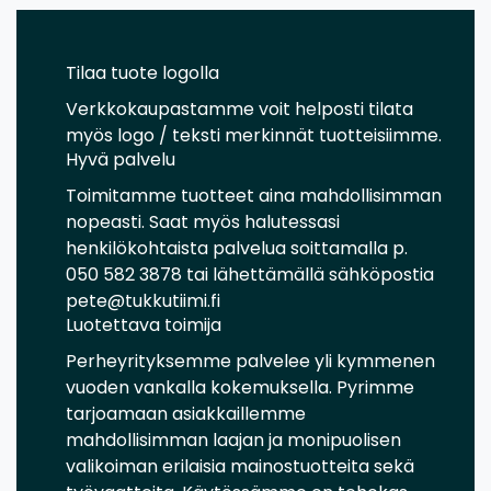
Tilaa tuote logolla
Verkkokaupastamme voit helposti tilata
myös logo / teksti merkinnät tuotteisiimme.
Hyvä palvelu
Toimitamme tuotteet aina mahdollisimman
nopeasti. Saat myös halutessasi
henkilökohtaista palvelua soittamalla p.
050 582 3878 tai lähettämällä sähköpostia
pete@tukkutiimi.fi
Luotettava toimija
Perheyrityksemme palvelee yli kymmenen
vuoden vankalla kokemuksella. Pyrimme
tarjoamaan asiakkaillemme
mahdollisimman laajan ja monipuolisen
valikoiman erilaisia mainostuotteita sekä