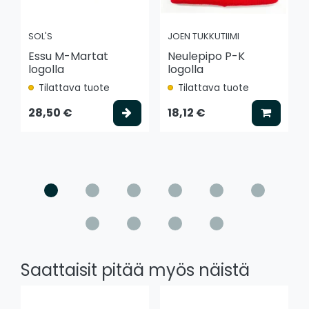
SOL'S
JOEN TUKKUTIIMI
Essu M-Martat
Neulepipo P-K
logolla
logolla
Tilattava tuote
Tilattava tuote
Valitse vaihtoehto
Lisää k
28,50 €
18,12 €
Saattaisit pitää myös näistä