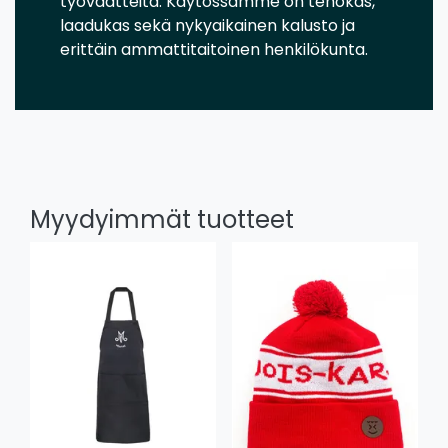
työvaatteita. Käytössämme on tehokas,
laadukas sekä nykyaikainen kalusto ja
erittäin ammattitaitoinen henkilökunta.
Myydyimmät tuotteet