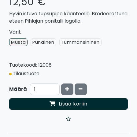
12,50 €
Hyvin istuva tupsupipo käänteellä. Brodeerattuna
eteen Pihlajan ponitalli logolla.
Värit
Musta
Punainen
Tummansininen
Tuotekoodi: 12008
Tilaustuote
Kasvata määrää
Vähennä määrää
Määrä
Lisää koriin