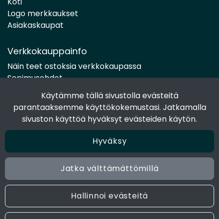
Koti
Logo merkkaukset
Asiakaskaupat
Verkkokauppainfo
Näin teet ostoksia verkkokaupassa
Sopimusehdot
Toimitustavat
Käytämme tällä sivustolla evästeitä
Maksutavat
parantaaksemme käyttökokemustasi. Jatkamalla
Tietosuojaseloste
sivuston käyttöä hyväksyt evästeiden käytön.
Hyväksy
Seuraa sosiaalisessa mediassa
Facebook
Jatka välttämättömillä
Instagram
Hallinnoi evästeitä