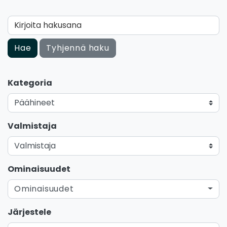
Kirjoita hakusana
Hae
Tyhjennä haku
Kategoria
Valmistaja
Ominaisuudet
Ominaisuudet
Järjestele