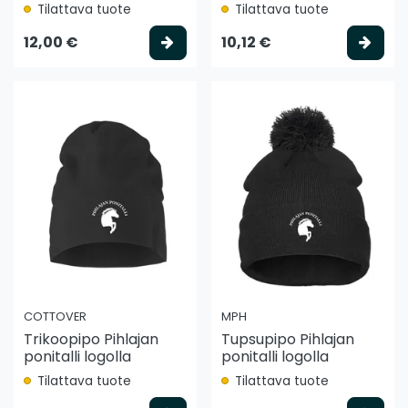
Tilattava tuote
Tilattava tuote
Valitse vaihtoehto
Vali
12,00 €
10,12 €
COTTOVER
MPH
Trikoopipo Pihlajan
Tupsupipo Pihlajan
ponitalli logolla
ponitalli logolla
Tilattava tuote
Tilattava tuote