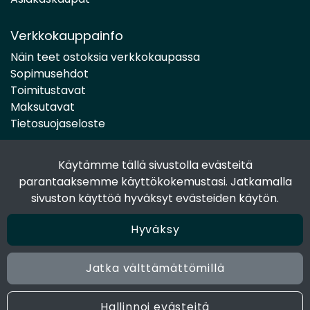
Verkkokauppainfo
Näin teet ostoksia verkkokaupassa
Sopimusehdot
Toimitustavat
Maksutavat
Tietosuojaseloste
Käytämme tällä sivustolla evästeitä
Seuraa sosiaalisessa mediassa
parantaaksemme käyttökokemustasi. Jatkamalla
Facebook
sivuston käyttöä hyväksyt evästeiden käytön.
Instagram
Hyväksy
Jatka välttämättömillä
© 2024 Joen Tukkutiimi. All rights reserved. Site by
atFlow
Oy
Hallinnoi evästeitä