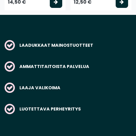
Valitse vaihtoehto
Vali
14,50 €
12,50 €
LAADUKKAAT MAINOSTUOTTEET
AMMATTITAITOISTA PALVELUA
LAAJA VALIKOIMA
LUOTETTAVA PERHEYRITYS