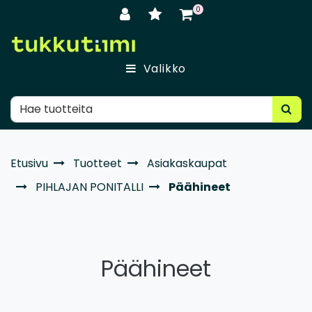
Siirry pääsisältöön
0
Valikko
Etusivu
Tuotteet
Asiakaskaupat
PIHLAJAN PONITALLI
Päähineet
Päähineet