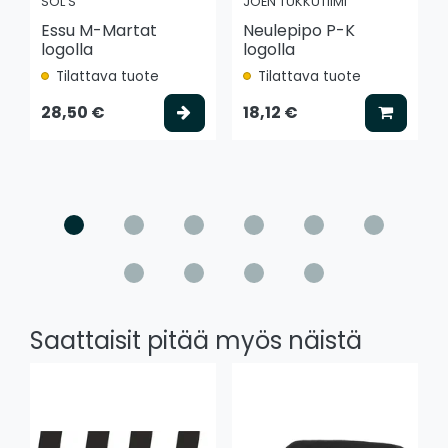
SOL'S
JOEN TUKKUTIIMI
Essu M-Martat
Neulepipo P-K
logolla
logolla
Tilattava tuote
Tilattava tuote
Valitse vaihtoehto
Lisää k
28,50 €
18,12 €
Saattaisit pitää myös näistä