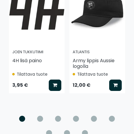
JOEN TUKKUTIIMI
ATLANTIS
4H lisä paino
Army lippis Aussie
logolla
Tilattava tuote
Tilattava tuote
Lisää koriin
Lisää k
3,95 €
12,00 €