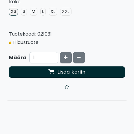
Koko
XS
S
M
L
XL
XXL
Tuotekoodi: 021031
Tilaustuote
Kasvata määrää
Vähennä määrää
Määrä
Lisää koriin