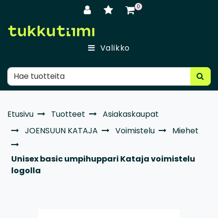
Siirry pääsisältöön
0
Valikko
Etusivu
Tuotteet
Asiakaskaupat
JOENSUUN KATAJA
Voimistelu
Miehet
Unisex basic umpihuppari Kataja voimistelu
logolla