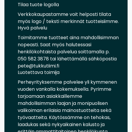
Tilaa tuote logolla
Verkkokaupastamme voit helposti tilata
myös logo / teksti merkinnät tuotteisiimme.
Hyvä palvelu
Toimitamme tuotteet aina mahdollisimman
nopeasti. Saat myös halutessasi
henkilökohtaista palvelua soittamalla p.
050 582 3878 tai lähettämällä sähköpostia
pete@tukkutiimi.fi
Luotettava toimija
Perheyrityksemme palvelee yli kymmenen
vuoden vankalla kokemuksella. Pyrimme
tarjoamaan asiakkaillemme
mahdollisimman laajan ja monipuolisen
valikoiman erilaisia mainostuotteita sekä
työvaatteita. Käytössämme on tehokas,
laadukas sekä nykyaikainen kalusto ja
erittäin ammattitaitoinen henkilökunta.