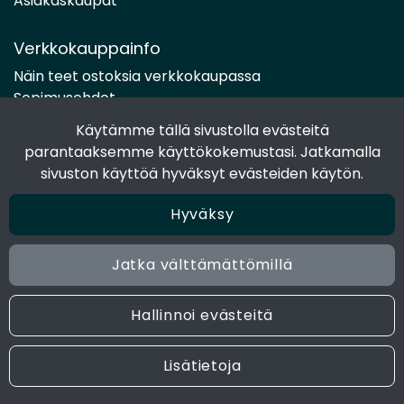
Asiakaskaupat
Verkkokauppainfo
Näin teet ostoksia verkkokaupassa
Sopimusehdot
Toimitustavat
Käytämme tällä sivustolla evästeitä
Maksutavat
parantaaksemme käyttökokemustasi. Jatkamalla
Tietosuojaseloste
sivuston käyttöä hyväksyt evästeiden käytön.
Hyväksy
Seuraa sosiaalisessa mediassa
Facebook
Jatka välttämättömillä
Instagram
Hallinnoi evästeitä
© 2024 Joen Tukkutiimi. All rights reserved. Site by
atFlow
Lisätietoja
Oy