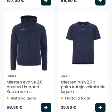
Valitse vaihtoehto
Vali
147,00 €
66,50 €
CRAFT
CRAFT
Miesten evolve 2.0
Miesten rush 2.0 t-
brushed huppari
paita Kataja voimistelu
Kataja voimi...
logolla
Tilattava tuote
Tilattava tuote
Valitse vaihtoehto
Vali
68,50 €
35,50 €