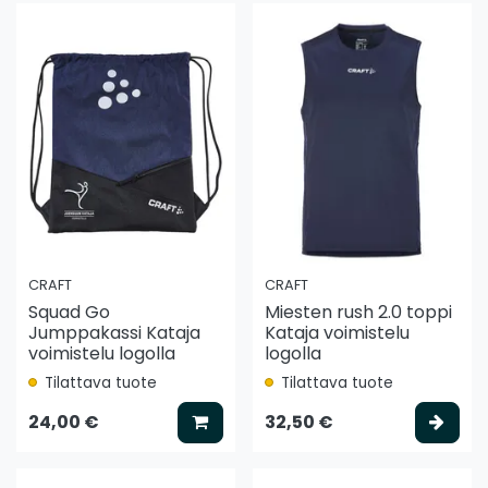
CRAFT
CRAFT
Squad Go
Miesten rush 2.0 toppi
Jumppakassi Kataja
Kataja voimistelu
voimistelu logolla
logolla
Tilattava tuote
Tilattava tuote
Lisää koriin
Vali
24,00 €
32,50 €