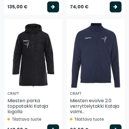
Valitse vaihtoehto
Vali
135,00 €
74,00 €
CRAFT
CRAFT
Miesten parka
Miesten evolve 2.0
toppatakki Kataja
verryttelytakki Kataja
logolla
voimi...
Tilattava tuote
Tilattava tuote