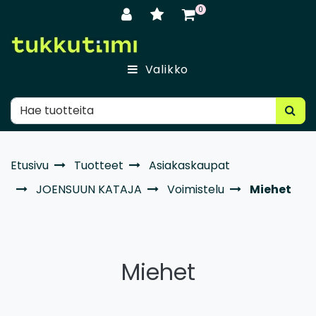
Siirry pääsisältöön
0
Valikko
Etusivu
Tuotteet
Asiakaskaupat
JOENSUUN KATAJA
Voimistelu
Miehet
Miehet