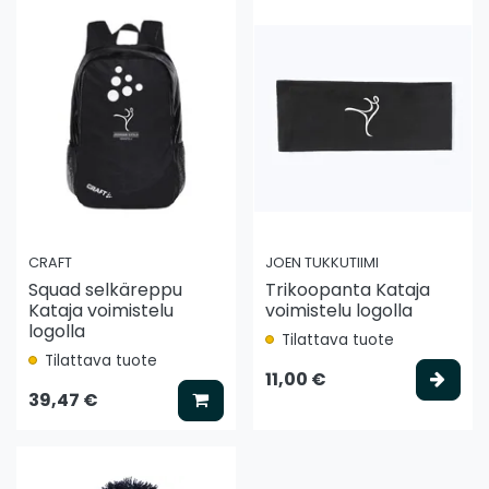
CRAFT
JOEN TUKKUTIIMI
Squad selkäreppu
Trikoopanta Kataja
Kataja voimistelu
voimistelu logolla
logolla
Tilattava tuote
Tilattava tuote
Vali
11,00 €
Lisää koriin
39,47 €