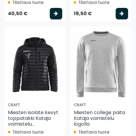
Tilattava tuote
Tilattava tuote
Valitse vaihtoehto
Vali
40,50 €
19,50 €
CRAFT
CRAFT
Miesten isolate kevyt
Miesten college paita
toppatakki Kataja
Kataja voimistelu
voimistelu...
logolla
Tilattava tuote
Tilattava tuote