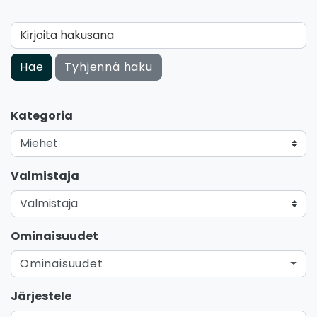
Kirjoita hakusana
Hae
Tyhjennä haku
Kategoria
Valmistaja
Ominaisuudet
Ominaisuudet
Järjestele