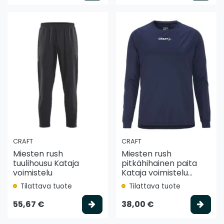
CRAFT
CRAFT
Miesten rush
Miesten rush
tuulihousu Kataja
pitkähihainen paita
voimistelu
Kataja voimistelu...
Tilattava tuote
Tilattava tuote
Valitse vaihtoehto
Vali
55,67 €
38,00 €