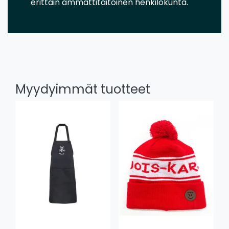
erittäin ammattitaitoinen henkilökunta.
Myydyimmät tuotteet