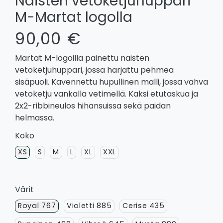
Naisten vetoketjuhuppari
M-Martat logolla
90,00 €
Martat M-logoilla painettu naisten
vetoketjuhuppari, jossa harjattu pehmeä
sisäpuoli. Kavennettu hupullinen malli, jossa vahva
vetoketju vankalla vetimellä. Kaksi etutaskua ja
2x2-ribbineulos hihansuissa sekä paidan
helmassa.
Koko
XS
S
M
L
XL
XXL
Värit
Royal 767
Violetti 885
Cerise 435