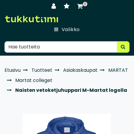
Siirry pääsisältöön
0
Valikko
Etusivu
Tuotteet
Asiakaskaupat
MARTAT
Martat colleget
Naisten vetoketjuhuppari M-Martat logolla