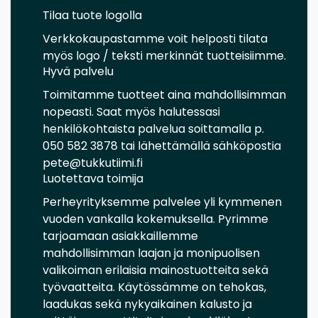
Tilaa tuote logolla
Verkkokaupastamme voit helposti tilata
myös logo / teksti merkinnät tuotteisiimme.
Hyvä palvelu
Toimitamme tuotteet aina mahdollisimman
nopeasti. Saat myös halutessasi
henkilökohtaista palvelua soittamalla p.
050 582 3878 tai lähettämällä sähköpostia
pete@tukkutiimi.fi
Luotettava toimija
Perheyrityksemme palvelee yli kymmenen
vuoden vankalla kokemuksella. Pyrimme
tarjoamaan asiakkaillemme
mahdollisimman laajan ja monipuolisen
valikoiman erilaisia mainostuotteita sekä
työvaatteita. Käytössämme on tehokas,
laadukas sekä nykyaikainen kalusto ja