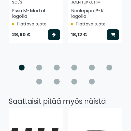
SOL'S
JOEN TUKKUTIIMI
Essu M-Martat
Neulepipo P-K
logolla
logolla
Tilattava tuote
Tilattava tuote
Valitse vaihtoehto
Lisää k
28,50 €
18,12 €
Saattaisit pitää myös näistä