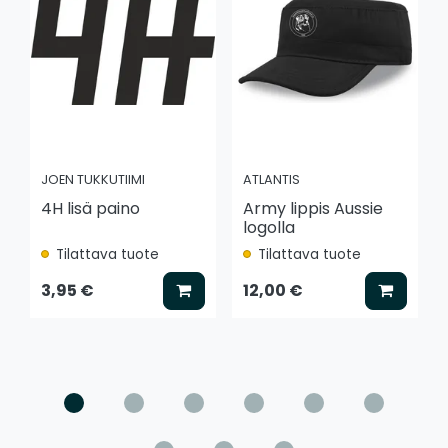
JOEN TUKKUTIIMI
ATLANTIS
4H lisä paino
Army lippis Aussie
logolla
Tilattava tuote
Tilattava tuote
Lisää koriin
Lisää k
3,95 €
12,00 €