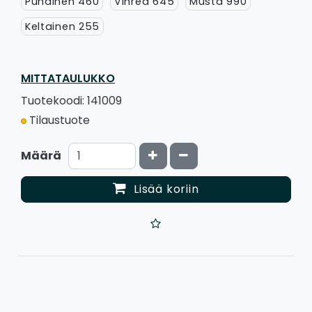
Punainen 460
Vihreä 645
Musta 990
Keltainen 255
MITTATAULUKKO
Tuotekoodi: 141009
Tilaustuote
Kasvata määrää
Vähennä määrää
Määrä
Lisää koriin