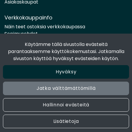
Asiakaskaupat
Verkkokauppainfo
Näin teet ostoksia verkkokaupassa
Sopimusehdot
Toimitustavat
Käytämme tällä sivustolla evästeitä
Maksutavat
parantaaksemme käyttökokemustasi. Jatkamalla
Tietosuojaseloste
sivuston käyttöä hyväksyt evästeiden käytön.
Hyväksy
Seuraa sosiaalisessa mediassa
Facebook
Jatka välttämättömillä
Instagram
Hallinnoi evästeitä
© 2024 Joen Tukkutiimi. All rights reserved. Site by
atFlow
Lisätietoja
Oy