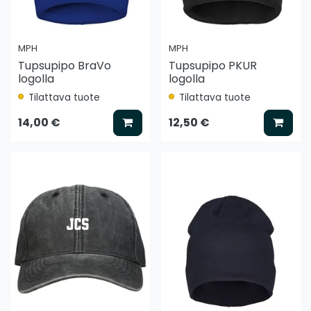
MPH
MPH
Tupsupipo BraVo
Tupsupipo PKUR
logolla
logolla
Tilattava tuote
Tilattava tuote
Lisää koriin
Lisää
14,00 €
12,50 €