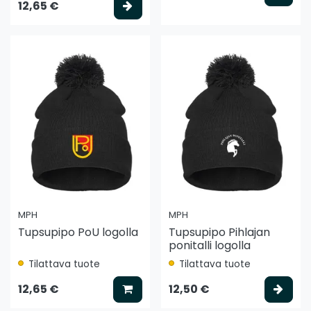
Valitse vaihtoehto
12,65 €
MPH
MPH
Tupsupipo PoU logolla
Tupsupipo Pihlajan
ponitalli logolla
Tilattava tuote
Tilattava tuote
Lisää koriin
Vali
12,65 €
12,50 €