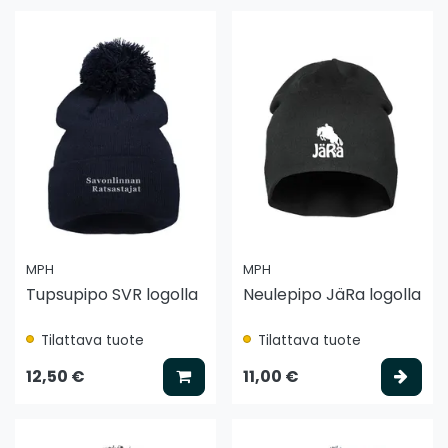
MPH
MPH
Tupsupipo SVR logolla
Neulepipo JäRa logolla
Tilattava tuote
Tilattava tuote
Lisää koriin
Vali
12,50 €
11,00 €