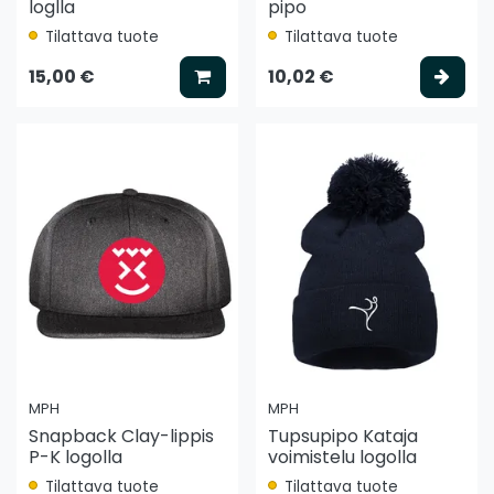
loglla
pipo
Tilattava tuote
Tilattava tuote
Lisää koriin
Vali
15,00 €
10,02 €
MPH
MPH
Snapback Clay-lippis
Tupsupipo Kataja
P-K logolla
voimistelu logolla
Tilattava tuote
Tilattava tuote