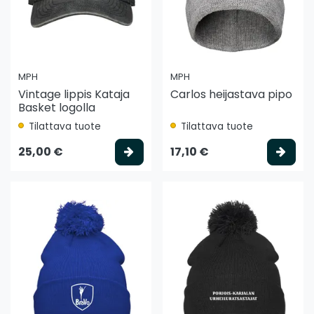
MPH
MPH
Vintage lippis Kataja
Carlos heijastava pipo
Basket logolla
Tilattava tuote
Tilattava tuote
Valitse vaihtoehto
Vali
25,00 €
17,10 €