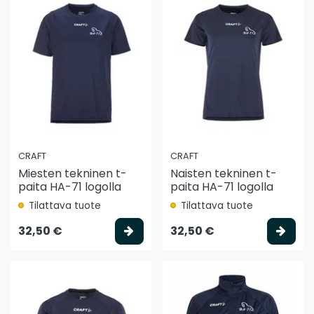
CRAFT
CRAFT
Miesten tekninen t-
Naisten tekninen t-
paita HA-71 logolla
paita HA-71 logolla
Tilattava tuote
Tilattava tuote
Valitse vaihtoehto
Vali
32,50 €
32,50 €