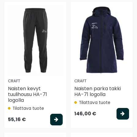
CRAFT
CRAFT
Naisten kevyt
Naisten parka takki
tuulihousu HA-71
HA-71 logolla
logolla
Tilattava tuote
Tilattava tuote
Vali
146,00 €
Valitse vaihtoehto
55,16 €