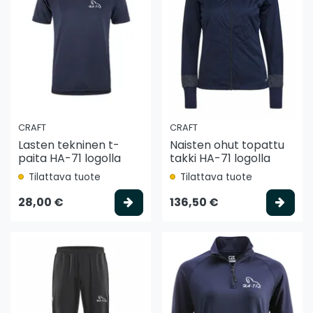
CRAFT
CRAFT
Lasten tekninen t-
Naisten ohut topattu
paita HA-71 logolla
takki HA-71 logolla
Tilattava tuote
Tilattava tuote
Valitse vaihtoehto
Vali
28,00 €
136,50 €