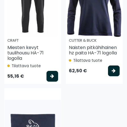
CRAFT
CUTTER & BUCK
Miesten kevyt
Naisten pitkähihainen
tuulihousu HA-71
hz paita HA-71 logolla
logolla
Tilattava tuote
Tilattava tuote
Vali
62,50 €
Valitse vaihtoehto
55,16 €