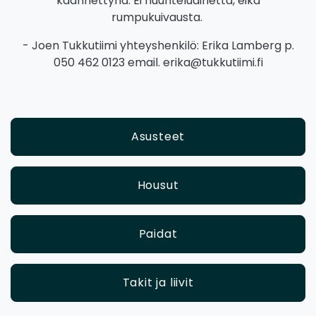
käännettynä. Ei huuhteluainetta, eikä
rumpukuivausta.
- Joen Tukkutiimi yhteyshenkilö: Erika Lamberg p.
050 462 0123 email. erika@tukkutiimi.fi
Asusteet
Housut
Paidat
Takit ja liivit