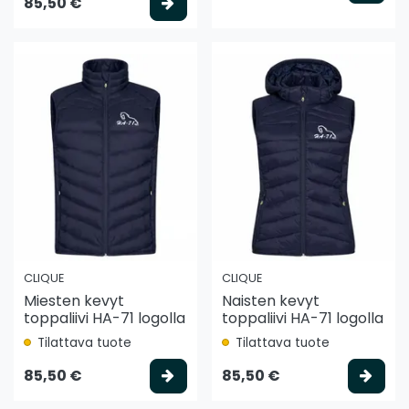
Valitse vaihtoehto
85,50 €
CLIQUE
CLIQUE
Miesten kevyt
Naisten kevyt
toppaliivi HA-71 logolla
toppaliivi HA-71 logolla
Tilattava tuote
Tilattava tuote
Valitse vaihtoehto
Vali
85,50 €
85,50 €