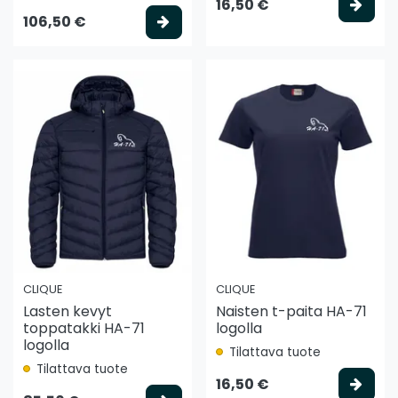
Vali
16,50 €
Valitse vaihtoehto
106,50 €
CLIQUE
CLIQUE
Lasten kevyt
Naisten t-paita HA-71
toppatakki HA-71
logolla
logolla
Tilattava tuote
Tilattava tuote
Vali
16,50 €