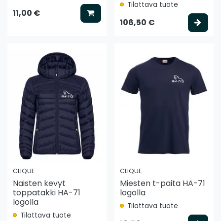
Tilattava tuote
Lisää koriin
11,00 €
Vali
106,50 €
CLIQUE
CLIQUE
Naisten kevyt
Miesten t-paita HA-71
toppatakki HA-71
logolla
logolla
Tilattava tuote
Tilattava tuote