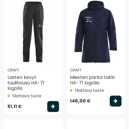
CRAFT
CRAFT
Lasten kevyt
Miesten parka takki
tuulihousu HA-71
HA-71 logolla
logolla
Tilattava tuote
Tilattava tuote
Vali
146,00 €
Valitse vaihtoehto
51,11 €