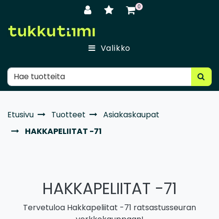
Siirry pääsisältöön
0
Valikko
Etusivu
Tuotteet
Asiakaskaupat
HAKKAPELIITAT -71
HAKKAPELIITAT -71
Tervetuloa Hakkapeliitat -71 ratsastusseuran