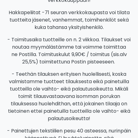
verkkokauppaan!
Hakkapeliitat -71 seuran verkkokaupasta voi tilata
tuotteita jäsenet, vanhemmat, toimihenkilöt sekä
kuka tahansa yksityishenkilö.
- Toimitusaika tuotteille on n. 2 viikkoa. Tilaukset voi
noutaa myymälästämme tai voimme toimittaa
ne Postilla. Toimituskulut 9,90€ / toimitus (sis.alv
25,5%) toimitettuna Postin pisteeseen.
- Teethän tilauksen erityisen huolellisesti, koska
valmistamme tuotteet tilauksesta eikä painetuilla
tuotteilla ole vaihto- eikä palautusoikeutta. Mikäli
toimit tilausvastaavana isomman porukan
tilauksessa huolehdithan, että jokainen tilaaja on
tietoinen ettei painetuilla tuotteilla ole vaihto- eikä
palautusoikeutta!
- Painettujen tekstiilien pesu 40 asteessa, nurinpäin