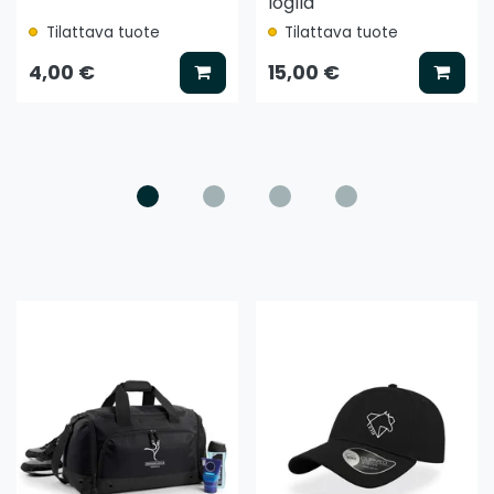
loglla
Tilattava tuote
Tilattava tuote
ää koriin
Lisää koriin
Lisää
4,00 €
15,00 €