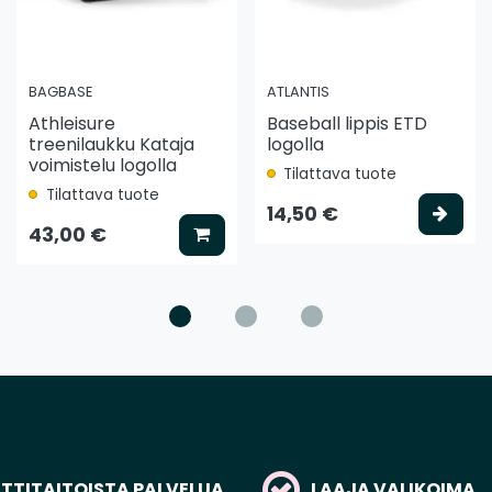
BAGBASE
ATLANTIS
Athleisure
Baseball lippis ETD
treenilaukku Kataja
logolla
voimistelu logolla
Tilattava tuote
Tilattava tuote
ää koriin
Vali
14,50 €
Lisää koriin
43,00 €
TITAITOISTA PALVELUA
LAAJA VALIKOIMA