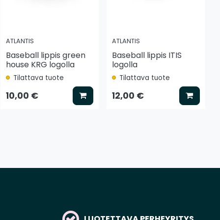
ATLANTIS
ATLANTIS
Baseball lippis green
Baseball lippis ITIS
house KRG logolla
logolla
Tilattava tuote
Tilattava tuote
tse vaihtoehto
Lisää koriin
Lisää k
10,00 €
12,00 €
LUOTETTAVA PERHEYRITYS