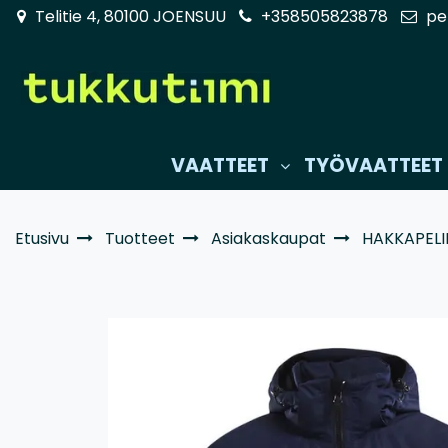
Siirry pääsisältöön
Telitie 4, 80100 JOENSUU
+358505823878
pe
VAATTEET
TYÖVAATTEET
Etusivu
Tuotteet
Asiakaskaupat
HAKKAPELII