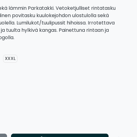
ekä lämmin Parkatakki. Vetoketjulliset rintatasku
linen povitasku kuulokejohdon ulostulolla sekä
olella. Lumilukot/tuulipussit hihoissa. Irrotettava
ja tuulta hylkivä kangas. Painettuna rintaan ja
ogolla.
XXXL