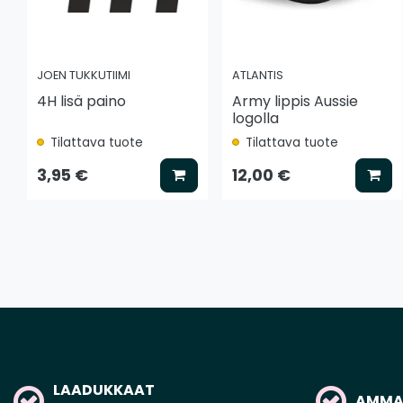
JOEN TUKKUTIIMI
ATLANTIS
4H lisä paino
Army lippis Aussie
logolla
Tilattava tuote
Tilattava tuote
Lisää koriin
Lis
3,95 €
12,00 €
LAADUKKAAT
AMMAT