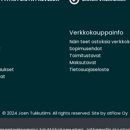
Verkkokauppainfo
Näin teet ostoksia verkko
t
Sopimusehdot
Toimitustavat
Maksutavat
aukset
Tietosuojaseloste
pat
© 2024 Joen Tukkutiimi. All rights reserved. Site by
atFlow Oy
 parantaaksemme käyttökokemustasi. Jatkamalla sivuston