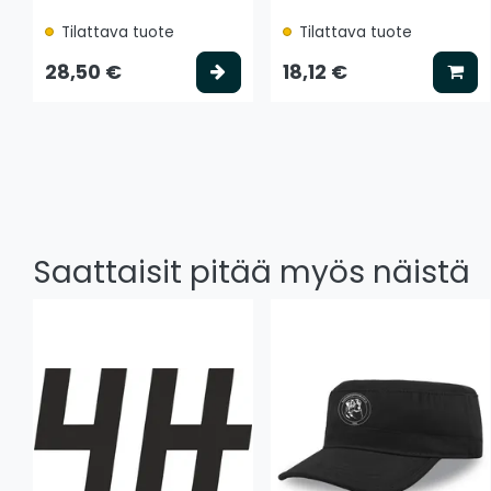
Tilattava tuote
Tilattava tuote
Valitse vaihtoehto
Lis
28,50 €
18,12 €
Saattaisit pitää myös näistä