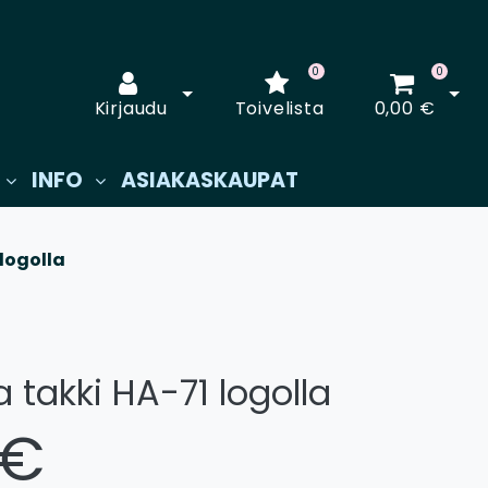
0
0
Avaa kirjautuminen
Avaa
Kirjaudu
Toivelista
0,00 €
INFO
ASIAKASKAUPAT
logolla
 takki HA-71 logolla
 €