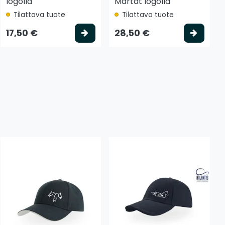
logolla
Martat logolla
Tilattava tuote
Tilattava tuote
 koriin
Valitse vaihtoehto
Valits
17,50 €
28,50 €