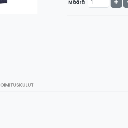
Kasv
Määrä
TOIMITUSKULUT