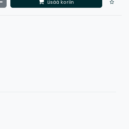
ata määrää
Vähennä määrää
Lisää koriin