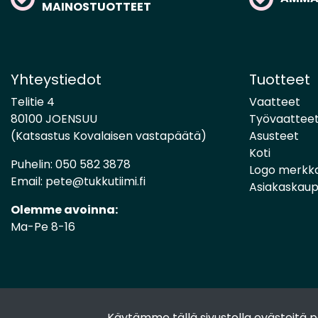
MAINOSTUOTTEET
Yhteystiedot
Tuotteet
Telitie 4
Vaatteet
80100 JOENSUU
Työvaattee
(Katsastus Kovalaisen vastapäätä)
Asusteet
Koti
Puhelin:
050 582 3878
Logo merkk
Email:
pete@tukkutiimi.fi
Asiakaskau
Olemme avoinna:
Ma-Pe 8-16
Käytämme tällä sivustolla evästeitä