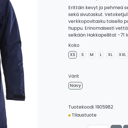
Erittäin kevyt ja pehmeä s
sekä sivutaskut. Vetoketjul
verkkopovitasku toisella pu
huppu. Erinomaisesti vettä 
selkään Hakkapeliitat -71 l
Koko
XS
S
M
L
XL
XXL
Värit
Navy
Tuotekoodi: 1905982
Tilaustuote