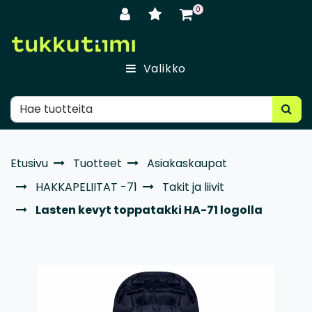
Siirry pääsisältöön
0
Valikko
Etusivu
Tuotteet
Asiakaskaupat
HAKKAPELIITAT -71
Takit ja liivit
Lasten kevyt toppatakki HA-71 logolla