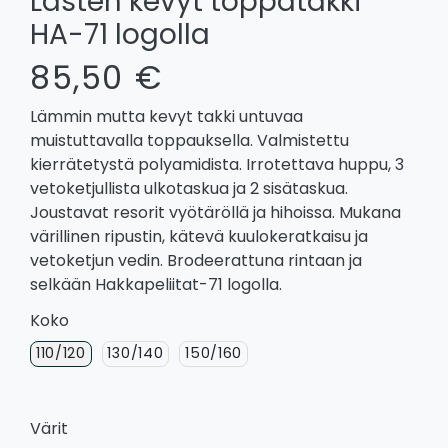
Lasten kevyt toppatakki
HA-71 logolla
85,50 €
Lämmin mutta kevyt takki untuvaa
muistuttavalla toppauksella. Valmistettu
kierrätetystä polyamidista. Irrotettava huppu, 3
vetoketjullista ulkotaskua ja 2 sisätaskua.
Joustavat resorit vyötäröllä ja hihoissa. Mukana
värillinen ripustin, kätevä kuulokeratkaisu ja
vetoketjun vedin. Brodeerattuna rintaan ja
selkään Hakkapeliitat-71 logolla.
Koko
110/120
130/140
150/160
Värit