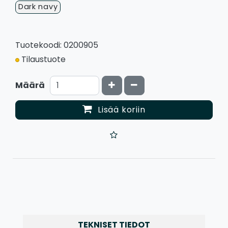
Dark navy
Tuotekoodi: 0200905
Tilaustuote
Kasvata määrää
Vähennä määrää
Määrä
Lisää koriin
TEKNISET TIEDOT