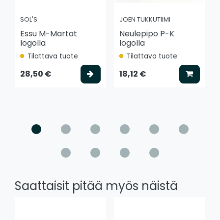
SOL'S
JOEN TUKKUTIIMI
Essu M-Martat
Neulepipo P-K
logolla
logolla
Tilattava tuote
Tilattava tuote
Valitse vaihtoehto
Lisää k
28,50 €
18,12 €
Saattaisit pitää myös näistä