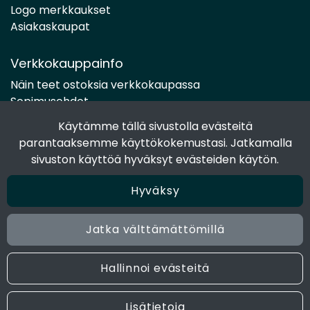
Logo merkkaukset
Asiakaskaupat
Verkkokauppainfo
Näin teet ostoksia verkkokaupassa
Sopimusehdot
Toimitustavat
Käytämme tällä sivustolla evästeitä
Maksutavat
parantaaksemme käyttökokemustasi. Jatkamalla
Tietosuojaseloste
sivuston käyttöä hyväksyt evästeiden käytön.
Hyväksy
Seuraa sosiaalisessa mediassa
Facebook
Jatka välttämättömillä
Instagram
Hallinnoi evästeitä
© 2024 Joen Tukkutiimi. All rights reserved. Site by
atFlow
Lisätietoja