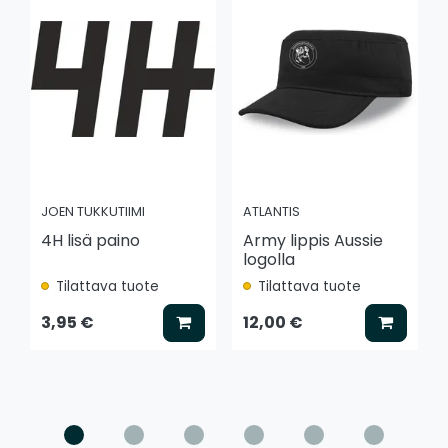
JOEN TUKKUTIIMI
ATLANTIS
4H lisä paino
Army lippis Aussie
logolla
Tilattava tuote
Tilattava tuote
Lisää koriin
Lisää k
3,95 €
12,00 €