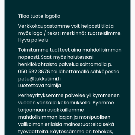
Tilaa tuote logolla
Verkkokaupastamme voit helposti tilata
myös logo / teksti merkinnät tuotteisiimme.
Hyvä palvelu
Toimitamme tuotteet aina mahdollisimman
nopeasti. Saat myös halutessasi
henkilökohtaista palvelua soittamalla p.
050 582 3878 tai lähettämällä sähköpostia
pete@tukkutiimi.fi
Luotettava toimija
Perheyrityksemme palvelee yli kymmenen
vuoden vankalla kokemuksella. Pyrimme
tarjoamaan asiakkaillemme
mahdollisimman laajan ja monipuolisen
valikoiman erilaisia mainostuotteita sekä
työvaatteita. Käytössämme on tehokas,