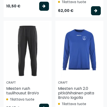
Tilattava tuote
Valitse vaihtoehto
10,50 €
Vali
62,00 €
CRAFT
CRAFT
Miesten rush
Miesten rush 2.0
tuulihousut BraVo
pitkähihainen paita
BraVo logolla
Tilattava tuote
Tilattava tuote