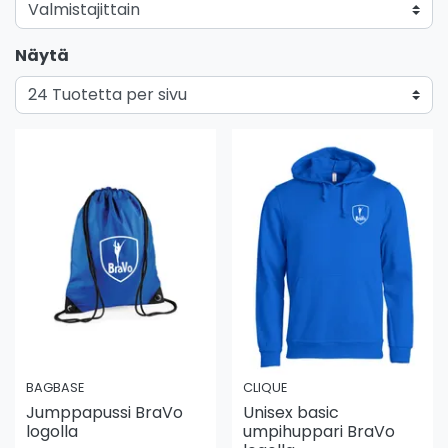
Näytä
BAGBASE
CLIQUE
Jumppapussi BraVo
Unisex basic
logolla
umpihuppari BraVo