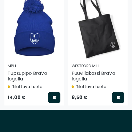
MPH
WESTFORD MILL
Tupsupipo BraVo
Puuvillakassi BraVo
logolla
logolla
Tilattava tuote
Tilattava tuote
Lisää koriin
Lisää
14,00 €
8,50 €