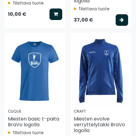
logolla
Tilattava tuote
Tilattava tuote
Lisää koriin
10,00 €
Vali
37,00 €
CLIQUE
CRAFT
Miesten basic t-paita
Miesten evolve
BraVo logolla
verryttelytakki BraVo
logolla
Tilattava tuote