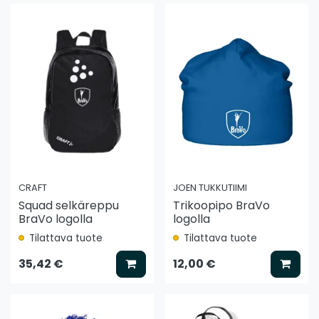
CRAFT
JOEN TUKKUTIIMI
Squad selkäreppu
Trikoopipo BraVo
BraVo logolla
logolla
Tilattava tuote
Tilattava tuote
Lisää koriin
Lisää
35,42 €
12,00 €