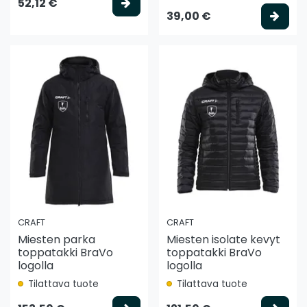
Valitse vaihtoehto
52,12 €
Vali
39,00 €
CRAFT
CRAFT
Miesten parka
Miesten isolate kevyt
toppatakki BraVo
toppatakki BraVo
logolla
logolla
Tilattava tuote
Tilattava tuote