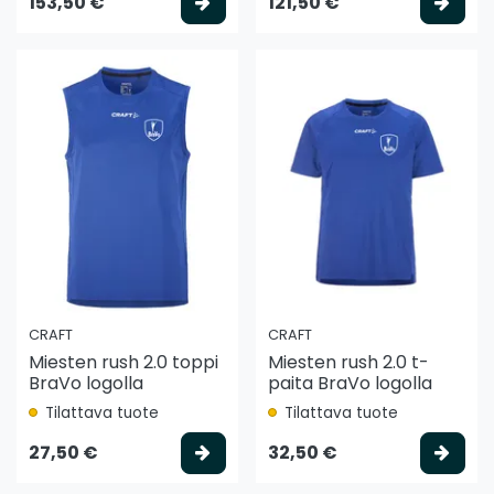
Valitse vaihtoehto
Vali
153,50 €
121,50 €
CRAFT
CRAFT
Miesten rush 2.0 toppi
Miesten rush 2.0 t-
BraVo logolla
paita BraVo logolla
Tilattava tuote
Tilattava tuote
Valitse vaihtoehto
Vali
27,50 €
32,50 €