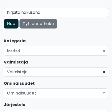
Kirjoita hakusana
Hae
Tyhjennä haku
Kategoria
Valmistaja
Ominaisuudet
Ominaisuudet
Järjestele