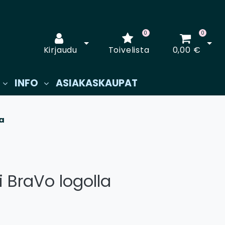
0
0
Avaa kirjautuminen
Avaa
Kirjaudu
Toivelista
0,00 €
INFO
ASIAKASKAUPAT
a
BraVo logolla
€