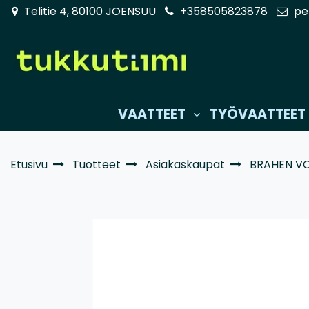
Siirry pääsisältöön
Telitie 4, 80100 JOENSUU
+358505823878
pe
VAATTEET
TYÖVAATTEET
Etusivu
Tuotteet
Asiakaskaupat
BRAHEN VO