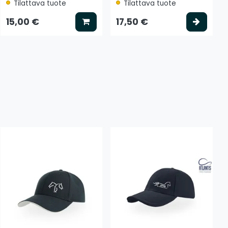
Tilattava tuote
Tilattava tuote
tse vaihtoehto
Lisää koriin
Valits
15,00 €
17,50 €