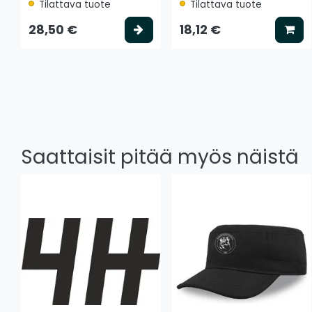
Tilattava tuote
Tilattava tuote
Valitse vaihtoehto
Lis
28,50 €
18,12 €
Saattaisit pitää myös näistä