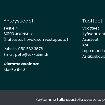
Yhteystiedot
Tuotteet
Telitie 4
Vaatteet
80100 JOENSUU
Työvaattee
(Katsastus Kovalaisen vastapäätä)
Asusteet
Koti
Puhelin:
050 582 3878
Logo merkk
Email:
pete@tukkutiimi.fi
Asiakaskau
Olemme avoinna:
Ma-Pe 8-16
Käytämme tällä sivustolla evästeitä