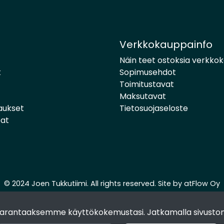
Verkkokauppainfo
Näin teet ostoksia verkko
t
Sopimusehdot
Toimitustavat
Maksutavat
aukset
Tietosuojaseloste
pat
© 2024 Joen Tukkutiimi. All rights reserved. Site by
atFlow Oy
 parantaaksemme käyttökokemustasi. Jatkamalla sivuston