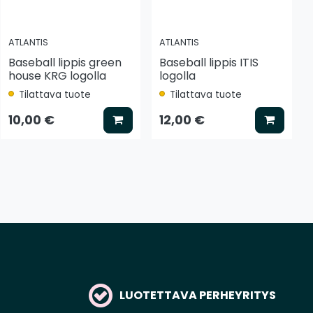
ATLANTIS
ATLANTIS
Baseball lippis green
Baseball lippis ITIS
house KRG logolla
logolla
Tilattava tuote
Tilattava tuote
tse vaihtoehto
Lisää koriin
Lisää k
10,00 €
12,00 €
LUOTETTAVA PERHEYRITYS