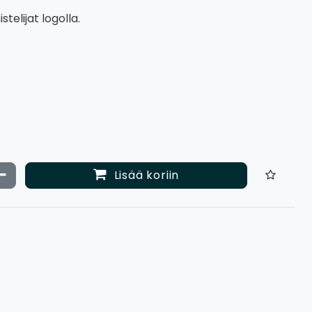
elijat logolla.
ata määrää
Vähennä määrää
Lisää koriin