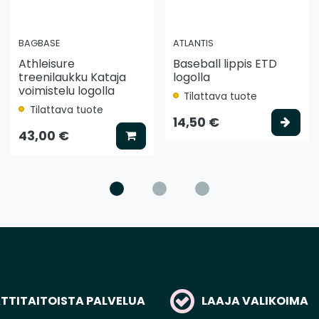
BAGBASE
ATLANTIS
Athleisure
Baseball lippis ETD
treenilaukku Kataja
logolla
voimistelu logolla
Tilattava tuote
Tilattava tuote
ää koriin
Vali
14,50 €
Lisää koriin
43,00 €
TITAITOISTA PALVELUA
LAAJA VALIKOIMA