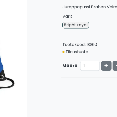
Jumppapussi Brahen Voimist
Värit
Bright royal
Tuotekoodi: BG10
Tilaustuote
Kasv
Määrä