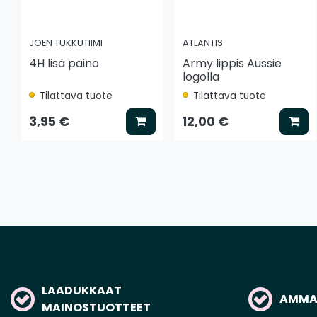
JOEN TUKKUTIIMI
ATLANTIS
4H lisä paino
Army lippis Aussie
logolla
Tilattava tuote
Tilattava tuote
Lisää koriin
Lis
3,95 €
12,00 €
LAADUKKAAT
AMMAT
MAINOSTUOTTEET