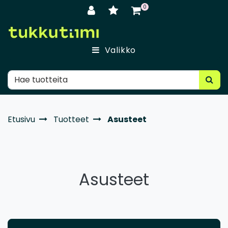
Siirry pääsisältöön
0
Valikko
Etusivu
Tuotteet
Asusteet
Asusteet