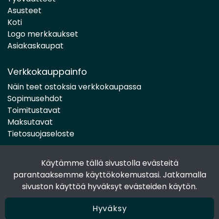
Asusteet
Koti
Logo merkkaukset
Asiakaskaupat
Verkkokauppainfo
Näin teet ostoksia verkkokaupassa
Sopimusehdot
Toimitustavat
Maksutavat
Tietosuojaseloste
Käytämme tällä sivustolla evästeitä
Seuraa sosiaalisessa mediassa
parantaaksemme käyttökokemustasi. Jatkamalla
Facebook
sivuston käyttöä hyväksyt evästeiden käytön.
Instagram
Hyväksy