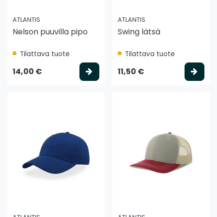
ATLANTIS
ATLANTIS
Nelson puuvilla pipo
Swing lätsä
Tilattava tuote
Tilattava tuote
Valitse vaihtoehto
Vali
14,00 €
11,50 €