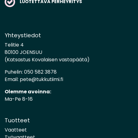
LUOTETTAVA PERHEYRITYS
Yhteystiedot
Telitie 4
80100 JOENSUU
(Katsastus Kovalaisen vastapäätä)
Puhelin:
050 582 3878
Email:
pete@tukkutiimi.fi
Olemme avoinna:
Ma-Pe 8-16
Tuotteet
Vaatteet
Työvaatteet