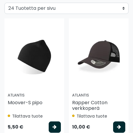
ATLANTIS
ATLANTIS
Moover-S pipo
Rapper Cotton
verkkoperä
Tilattava tuote
Tilattava tuote
Valitse vaihtoehto
Vali
5,50 €
10,00 €