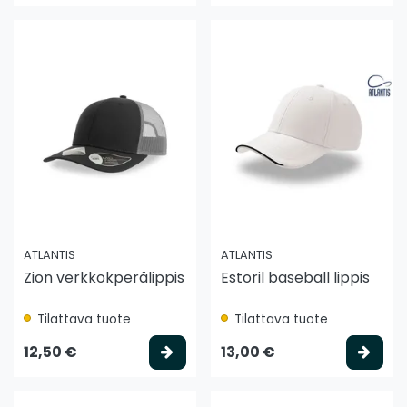
ATLANTIS
ATLANTIS
Zion verkkokperälippis
Estoril baseball lippis
Tilattava tuote
Tilattava tuote
Valitse vaihtoehto
Vali
12,50 €
13,00 €