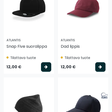
ATLANTIS
ATLANTIS
Snap Five suoralippa
Dad lippis
Tilattava tuote
Tilattava tuote
Valitse vaihtoehto
Vali
12,00 €
12,00 €