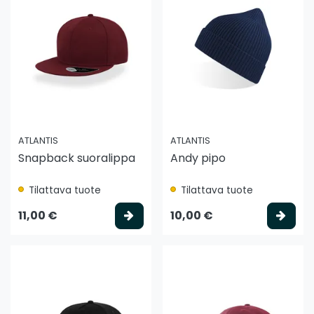
ATLANTIS
ATLANTIS
Snapback suoralippa
Andy pipo
Tilattava tuote
Tilattava tuote
Valitse vaihtoehto
Vali
11,00 €
10,00 €