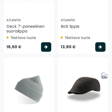
ATLANTIS
ATLANTIS
Deck 7-paneelinen
Bolt lippis
suoralippa
Tilattava tuote
Tilattava tuote
Valitse vaihtoehto
Vali
16,50 €
13,90 €