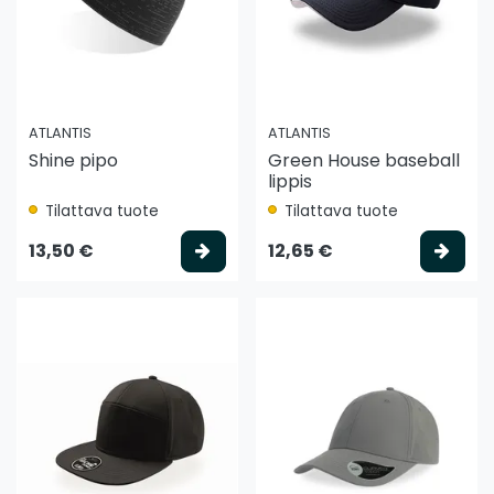
ATLANTIS
ATLANTIS
Shine pipo
Green House baseball
lippis
Tilattava tuote
Tilattava tuote
Valitse vaihtoehto
Vali
13,50 €
12,65 €