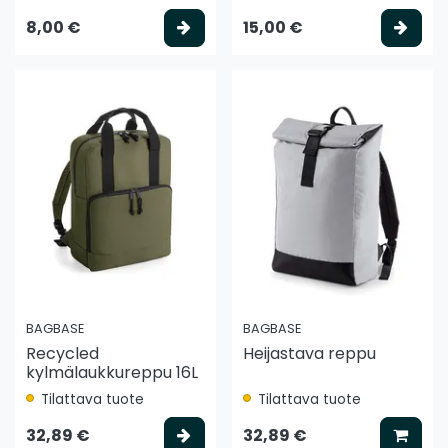
Valitse vaihtoehto
Vali
8,00 €
15,00 €
BAGBASE
BAGBASE
Recycled
Heijastava reppu
kylmälaukkureppu 16L
Tilattava tuote
Tilattava tuote
Valitse vaihtoehto
Lisää
32,89 €
32,89 €