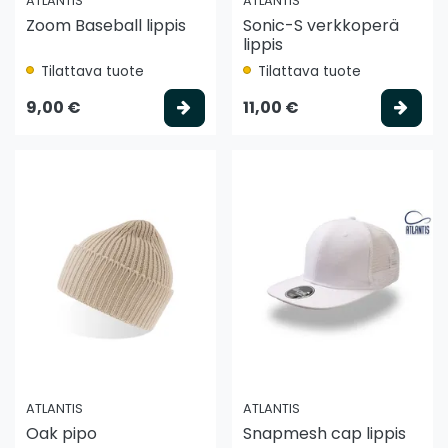
ATLANTIS
ATLANTIS
Zoom Baseball lippis
Sonic-S verkkoperä
lippis
Tilattava tuote
Tilattava tuote
Valitse vaihtoehto
Vali
9,00 €
11,00 €
ATLANTIS
ATLANTIS
Oak pipo
Snapmesh cap lippis