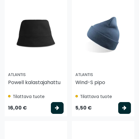
ATLANTIS
ATLANTIS
Powell kalastajahattu
Wind-S pipo
Tilattava tuote
Tilattava tuote
Valitse vaihtoehto
Vali
16,00 €
5,50 €