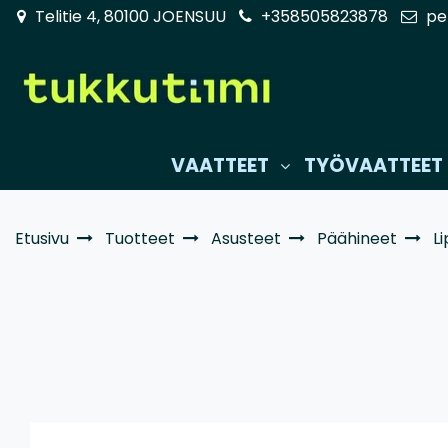
Siirry pääsisältöön
Telitie 4, 80100 JOENSUU
+358505823878
pe
VAATTEET
TYÖVAATTEET
Etusivu
Tuotteet
Asusteet
Päähineet
L