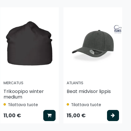
MERCATUS
ATLANTIS
Trikoopipo winter
Beat midvisor lippis
medium
Tilattava tuote
Tilattava tuote
 koriin
Lisää koriin
Valits
11,00 €
15,00 €