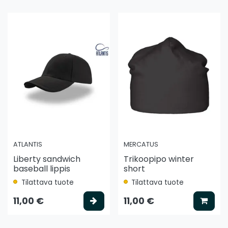
ATLANTIS
MERCATUS
Liberty sandwich
Trikoopipo winter
baseball lippis
short
Tilattava tuote
Tilattava tuote
litse vaihtoehto
Valitse vaihtoehto
Lisää
11,00 €
11,00 €