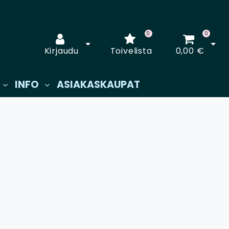
0
0
Avaa kirjautuminen
Avaa
Kirjaudu
Toivelista
0,00 €
INFO
ASIAKASKAUPAT
€