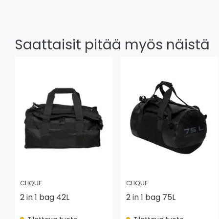
Saattaisit pitää myös näistä
CLIQUE
CLIQUE
2 in 1 bag 42L
2 in 1 bag 75L