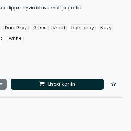
l lippis. Hyvin istuva malli ja profiili.
Dark Grey
Green
Khaki
Light grey
Navy
et
White
ata määrää
Vähennä määrää
Lisää koriin