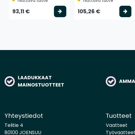
Tilattava tuote
Tilattava tuote
Valitse vaihtoehto
Va
93,11 €
105,26 €
LAADUKKAAT
AMMAT
MAINOSTUOTTEET
Yhteystiedot
Tuotteet
Telitie 4
Vaatteet
80100 JOENSUU
Työvaattee