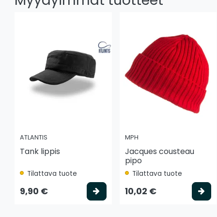
Myydyimmät tuotteet
ATLANTIS
MPH
Tank lippis
Jacques cousteau
pipo
Tilattava tuote
Tilattava tuote
Valitse vaihtoehto
Va
9,90 €
10,02 €