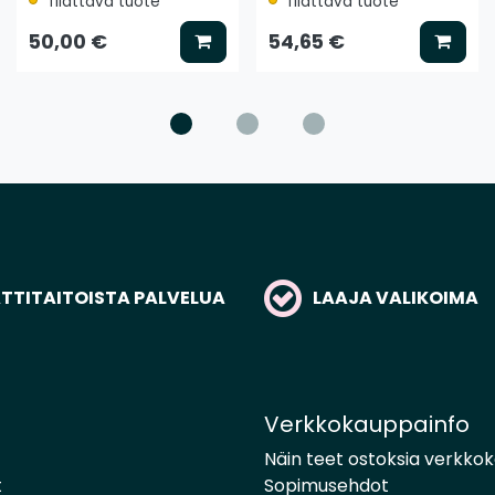
Tilattava tuote
Tilattava tuote
litse vaihtoehto
Lisää koriin
Lisää
50,00 €
54,65 €
TITAITOISTA PALVELUA
LAAJA VALIKOIMA
Verkkokauppainfo
Näin teet ostoksia verkko
t
Sopimusehdot