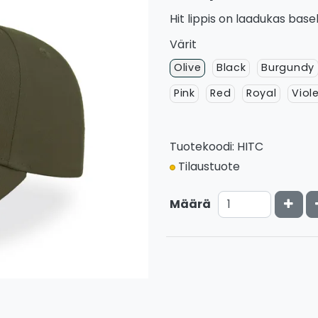
Hit lippis on laadukas basebal
Värit
Olive
Black
Burgundy
Pink
Red
Royal
Viol
Tuotekoodi: HITC
Tilaustuote
Kasv
Määrä