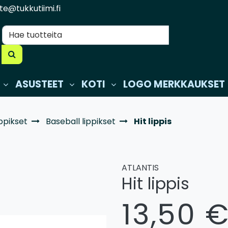
te@tukkutiimi.fi
ASUSTEET
KOTI
LOGO MERKKAUKSET
ippikset
Baseball lippikset
Hit lippis
ATLANTIS
Hit lippis
13,50 