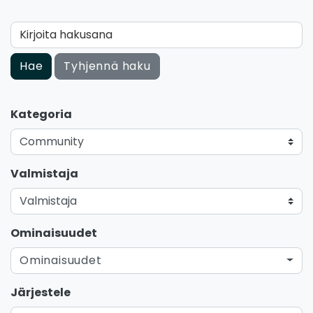
Kirjoita hakusana
Hae
Tyhjennä haku
Kategoria
Valmistaja
Ominaisuudet
Ominaisuudet
Järjestele