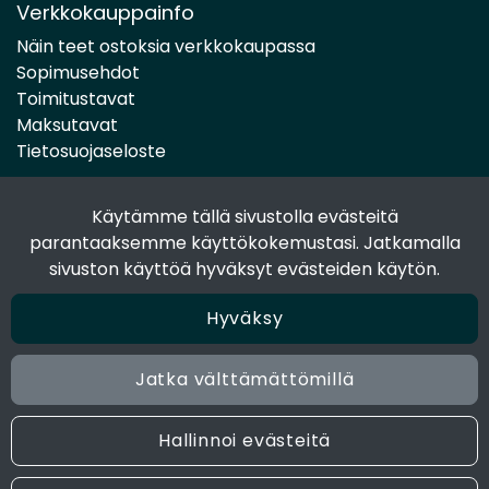
Verkkokauppainfo
Näin teet ostoksia verkkokaupassa
Sopimusehdot
Toimitustavat
Maksutavat
Tietosuojaseloste
Käytämme tällä sivustolla evästeitä
Seuraa sosiaalisessa mediassa
parantaaksemme käyttökokemustasi. Jatkamalla
Facebook
sivuston käyttöä hyväksyt evästeiden käytön.
Instagram
Hyväksy
Jatka välttämättömillä
© 2024 Joen Tukkutiimi. All rights reserved. Site by
atFlow
Oy
Hallinnoi evästeitä