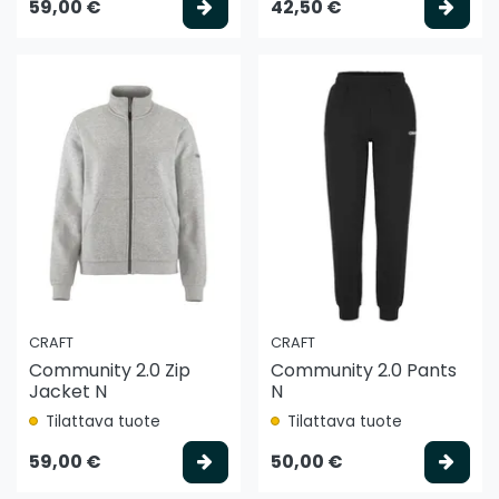
Valitse vaihtoehto
Vali
59,00 €
42,50 €
CRAFT
CRAFT
Community 2.0 Zip
Community 2.0 Pants
Jacket N
N
Tilattava tuote
Tilattava tuote
Valitse vaihtoehto
Vali
59,00 €
50,00 €