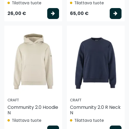
Tilattava tuote
Tilattava tuote
Valitse vaihtoehto
Vali
26,00 €
65,00 €
CRAFT
CRAFT
Community 2.0 Hoodie
Community 2.0 R Neck
N
N
Tilattava tuote
Tilattava tuote