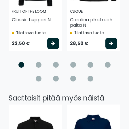
FRUIT OF THE LOOM
CLIQUE
Classic huppari N
Carolina ph strech
paita N
Tilattava tuote
Tilattava tuote
Valitse vaihtoehto
Valits
22,50 €
28,50 €
Saattaisit pitää myös näistä