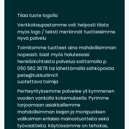
Tilaa tuote logolla
Verkkokaupastamme voit helposti tilata
myös logo / teksti merkinnät tuotteisiimme.
Hyvä palvelu
Toimitamme tuotteet aina mahdollisimman
nopeasti. Saat myös halutessasi
henkilökohtaista palvelua soittamalla p.
050 582 3878 tai lähettämällä sähköpostia
pete@tukkutiimi.fi
Luotettava toimija
Perheyrityksemme palvelee yli kymmenen
vuoden vankalla kokemuksella. Pyrimme
tarjoamaan asiakkaillemme
mahdollisimman laajan ja monipuolisen
valikoiman erilaisia mainostuotteita sekä
työvaatteita. Käytössämme on tehokas,