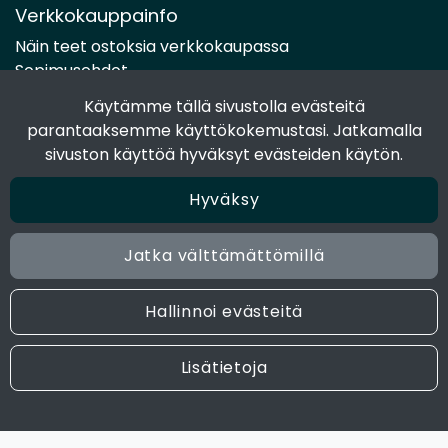
Verkkokauppainfo
Näin teet ostoksia verkkokaupassa
Sopimusehdot
Toimitustavat
Käytämme tällä sivustolla evästeitä
Maksutavat
parantaaksemme käyttökokemustasi. Jatkamalla
Tietosuojaseloste
sivuston käyttöä hyväksyt evästeiden käytön.
Hyväksy
Seuraa sosiaalisessa mediassa
Facebook
Jatka välttämättömillä
Instagram
Hallinnoi evästeitä
© 2024 Joen Tukkutiimi. All rights reserved. Site by
atFlow
Lisätietoja
Oy