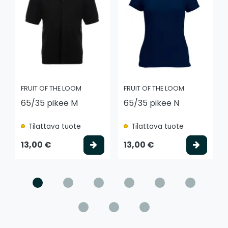
FRUIT OF THE LOOM
FRUIT OF THE LOOM
65/35 pikee M
65/35 pikee N
Tilattava tuote
Tilattava tuote
Valitse vaihtoehto
Valits
13,00 €
13,00 €