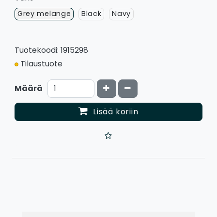
Grey melange
Black
Navy
Tuotekoodi: 1915298
Tilaustuote
Kasvata määrää
Vähennä määrää
Määrä
Lisää koriin