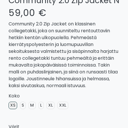
Community 2.0 Zip Jacket N
59,00 €
Community 2.0 Zip Jacket on klassinen
collegetakki, joka on suunniteltu rentouttaviin
hetkiin kentän ulkopuolella. Pehmeästä
kierrätyspolyesterin ja luomupuuvillan
sekoituksesta valmistettu ja sisäpinnalta harjattu
rento collegetakki tuntuu pehmeältä ja erittäin
mukavalta jokapäiväisissä toiminnoissa. Takin
malli on puhdaslinjainen, ja siinä on runsaasti tilaa
logoille. Joustinneule hihansuissa ja helmassa,
kaksi sivutaskua, normaali istuvuus.
Koko
XS
S
M
L
XL
XXL
Värit