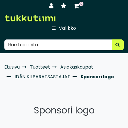
Siirry pääsisältöön
0
Valikko
Etusivu
Tuotteet
Asiakaskaupat
IDÄN KILPARATSASTAJAT
Sponsori logo
Sponsori logo