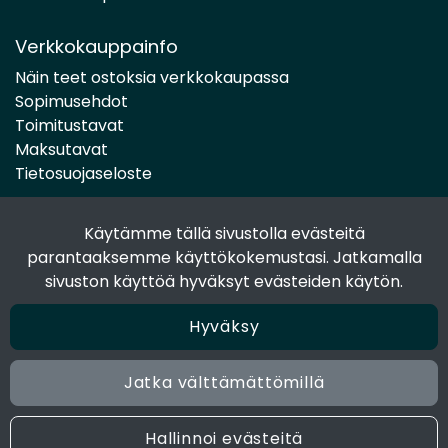
Verkkokauppainfo
Näin teet ostoksia verkkokaupassa
Sopimusehdot
Toimitustavat
Maksutavat
Tietosuojaseloste
Käytämme tällä sivustolla evästeitä
Seuraa sosiaalisessa mediassa
parantaaksemme käyttökokemustasi. Jatkamalla
Facebook
sivuston käyttöä hyväksyt evästeiden käytön.
Instagram
Hyväksy
Jatka välttämättömillä
© 2024 Joen Tukkutiimi. All rights reserved. Site by
atFlow
Oy
Hallinnoi evästeitä