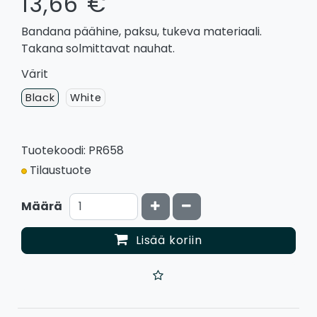
13,66 €
Bandana päähine, paksu, tukeva materiaali.
Takana solmittavat nauhat.
Värit
Black
White
Tuotekoodi: PR658
Tilaustuote
Kasvata määrää
Vähennä määrää
Määrä
Lisää koriin