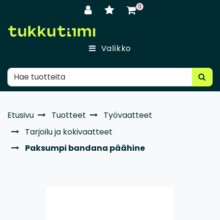
Siirry pääsisältöön
0
Valikko
Etusivu
Tuotteet
Työvaatteet
Tarjoilu ja kokivaatteet
Paksumpi bandana päähine