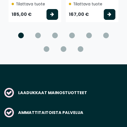
Tilattava tuote
Tilattava tuote
Valitse vaihtoehto
Valits
185,00 €
167,00 €
LAADUKKAAT MAINOSTUOTTEET
AMMATTITAITOISTA PALVELUA