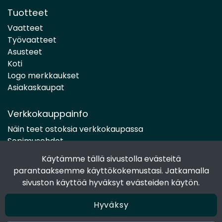
Tuotteet
Vaatteet
Työvaatteet
Asusteet
Koti
Logo merkkaukset
Asiakaskaupat
Verkkokauppainfo
Näin teet ostoksia verkkokaupassa
Sopimusehdot
Toimitustavat
Käytämme tällä sivustolla evästeitä
Maksutavat
parantaaksemme käyttökokemustasi. Jatkamalla
Tietosuojaseloste
sivuston käyttöä hyväksyt evästeiden käytön.
Hyväksy
Seuraa sosiaalisessa mediassa