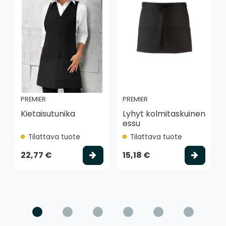
PREMIER
PREMIER
Kietaisutunika
Lyhyt kolmitaskuinen
essu
Tilattava tuote
Tilattava tuote
Valitse vaihtoehto
Valits
22,77 €
15,18 €