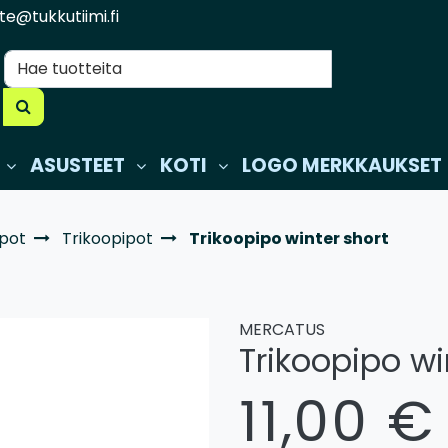
te@tukkutiimi.fi
ASUSTEET
KOTI
LOGO MERKKAUKSET
ipot
Trikoopipot
Trikoopipo winter short
MERCATUS
Trikoopipo wi
11,00 €