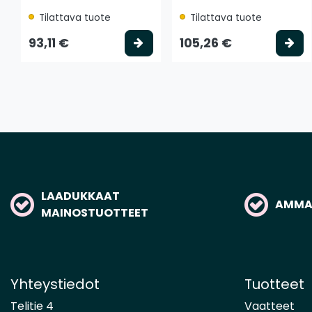
Tilattava tuote
Tilattava tuote
Valitse vaihtoehto
Va
93,11 €
105,26 €
LAADUKKAAT
AMMAT
MAINOSTUOTTEET
Yhteystiedot
Tuotteet
Telitie 4
Vaatteet