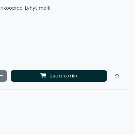
rikoopipo. Lyhyt malli.
ata määrää
Vähennä määrää
Lisää koriin