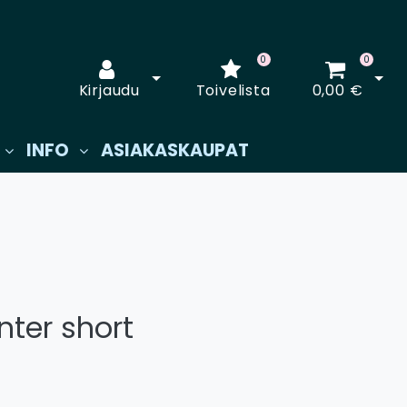
0
0
Avaa kirjautuminen
Avaa
Kirjaudu
Toivelista
0,00 €
INFO
ASIAKASKAUPAT
nter short