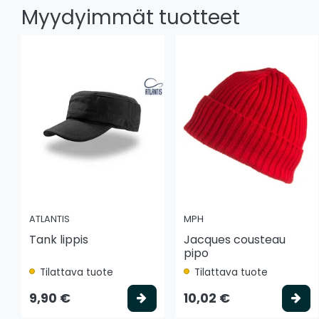
Myydyimmät tuotteet
ATLANTIS
MPH
Tank lippis
Jacques cousteau
pipo
Tilattava tuote
Tilattava tuote
Valitse vaihtoehto
Va
9,90 €
10,02 €