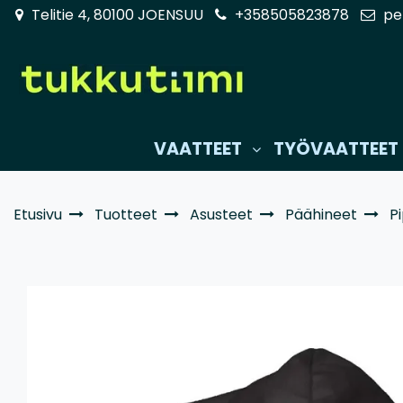
Siirry pääsisältöön
Telitie 4, 80100 JOENSUU
+358505823878
pe
VAATTEET
TYÖVAATTEET
Etusivu
Tuotteet
Asusteet
Päähineet
P