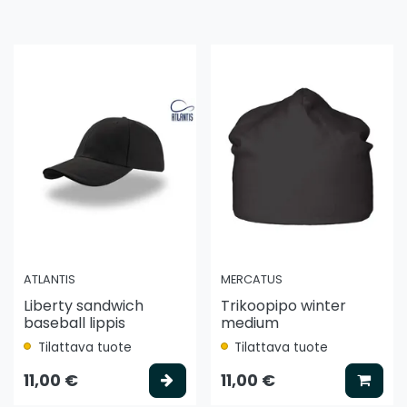
ATLANTIS
MERCATUS
Liberty sandwich
Trikoopipo winter
baseball lippis
medium
Tilattava tuote
Tilattava tuote
litse vaihtoehto
Valitse vaihtoehto
Lisää
11,00 €
11,00 €