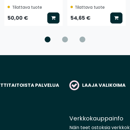
Tilattava tuote
Tilattava tuote
litse vaihtoehto
Lisää koriin
Lisää
50,00 €
54,65 €
TITAITOISTA PALVELUA
LAAJA VALIKOIMA
Verkkokauppainfo
Näin teet ostoksia verkko