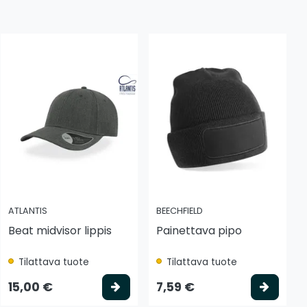
ATLANTIS
BEECHFIELD
Beat midvisor lippis
Painettava pipo
Tilattava tuote
Tilattava tuote
 koriin
Valitse vaihtoehto
Valits
15,00 €
7,59 €