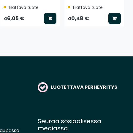
Tilattava tuote
Tilattava tuote
 koriin
Lisää koriin
Lisää k
46,05 €
40,48 €
LUOTETTAVA PERHEYRITYS
Seuraa sosiaalisessa
mediassa
kaupassa