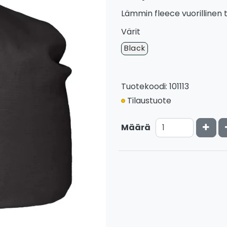
Lämmin fleece vuorillinen t
Värit
Black
Tuotekoodi: 101113
Tilaustuote
Kasv
Määrä