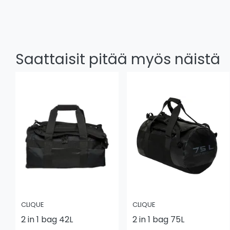
Saattaisit pitää myös näistä
CLIQUE
CLIQUE
2 in 1 bag 42L
2 in 1 bag 75L