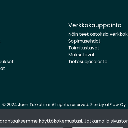
Verkkokauppainfo
Näin teet ostoksia verkko
t
Sopimusehdot
Toimitustavat
Maksutavat
aukset
Tietosuojaseloste
pat
© 2024 Joen Tukkutiimi. All rights reserved. Site by
atFlow Oy
 parantaaksemme käyttökokemustasi. Jatkamalla sivuston