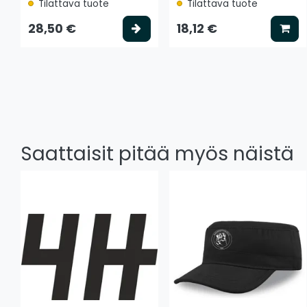
Tilattava tuote
Tilattava tuote
Valitse vaihtoehto
Lis
28,50 €
18,12 €
Saattaisit pitää myös näistä