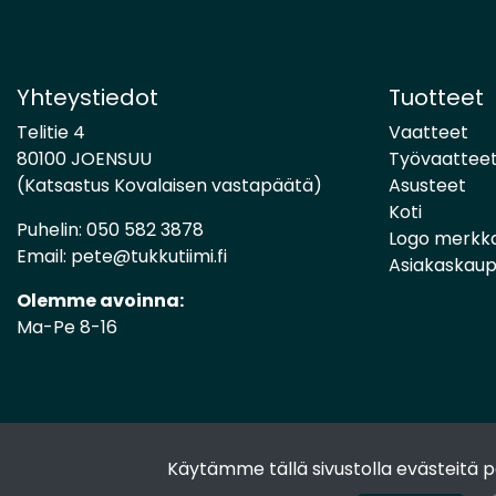
Yhteystiedot
Tuotteet
Telitie 4
Vaatteet
80100 JOENSUU
Työvaattee
(Katsastus Kovalaisen vastapäätä)
Asusteet
Koti
Puhelin:
050 582 3878
Logo merkk
Email:
pete@tukkutiimi.fi
Asiakaskau
Olemme avoinna:
Ma-Pe 8-16
Käytämme tällä sivustolla evästeitä