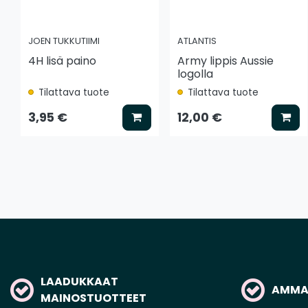
JOEN TUKKUTIIMI
ATLANTIS
4H lisä paino
Army lippis Aussie
logolla
Tilattava tuote
Tilattava tuote
Lisää koriin
Lis
3,95 €
12,00 €
LAADUKKAAT
AMMAT
MAINOSTUOTTEET