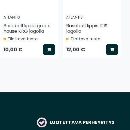
ATLANTIS
ATLANTIS
Baseball lippis green
Baseball lippis ITIS
house KRG logolla
logolla
Tilattava tuote
Tilattava tuote
tse vaihtoehto
Lisää koriin
Lisää k
10,00 €
12,00 €
LUOTETTAVA PERHEYRITYS