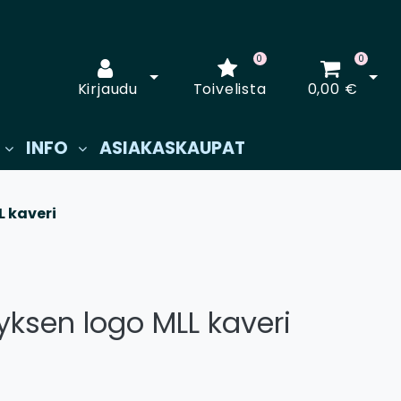
0
0
Avaa kirjautuminen
Avaa
Kirjaudu
Toivelista
0,00 €
INFO
ASIAKASKAUPAT
 kaveri
ksen logo MLL kaveri