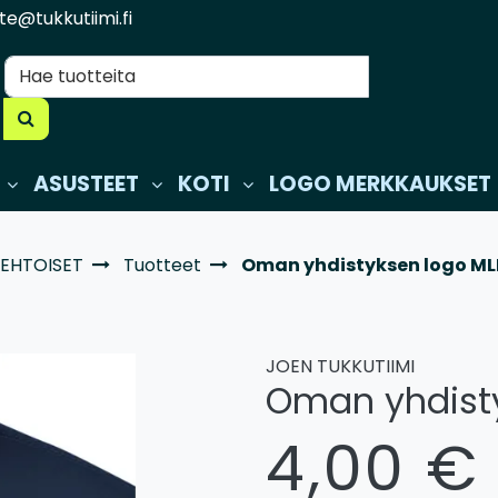
te@tukkutiimi.fi
ASUSTEET
KOTI
LOGO MERKKAUKSET
EHTOISET
Tuotteet
Oman yhdistyksen logo MLL
JOEN TUKKUTIIMI
Oman yhdisty
4,00 €