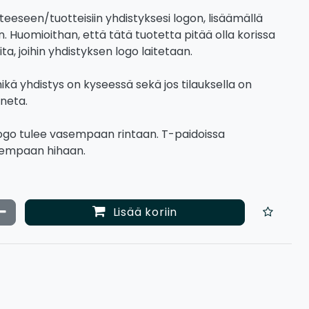
teeseen/tuotteisiin yhdistyksesi logon, lisäämällä
. Huomioithan, että tätä tuotetta pitää olla korissa
ta, joihin yhdistyksen logo laitetaan.
mikä yhdistys on kyseessä sekä jos tilauksella on
ineta.
ogo tulee vasempaan rintaan. T-paidoissa
sempaan hihaan.
ata määrää
Vähennä määrää
Lisää koriin