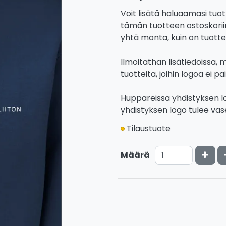
Voit lisätä haluaamasi tuot
tämän tuotteen ostoskoriin
yhtä monta, kuin on tuottei
Ilmoitathan lisätiedoissa, 
tuotteita, joihin logoa ei pa
Huppareissa yhdistyksen l
yhdistyksen logo tulee va
Tilaustuote
Kasv
Määrä