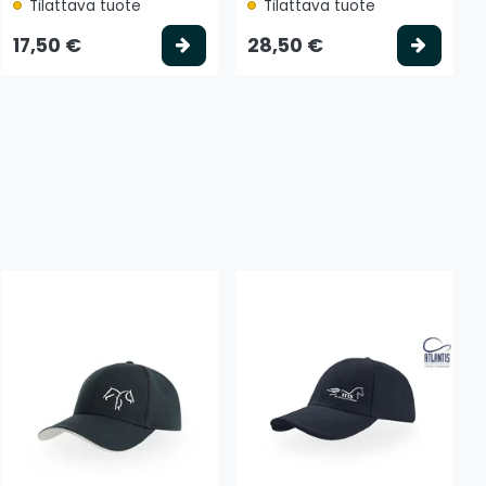
Tilattava tuote
Tilattava tuote
 koriin
Valitse vaihtoehto
Valits
17,50 €
28,50 €