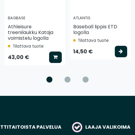
BAGBASE
ATLANTIS
Athleisure
Baseball lippis ETD
treenilaukku Kataja
logolla
voimistelu logolla
Tilattava tuote
Tilattava tuote
ää koriin
Vali
14,50 €
Lisää koriin
43,00 €
TITAITOISTA PALVELUA
LAAJA VALIKOIMA