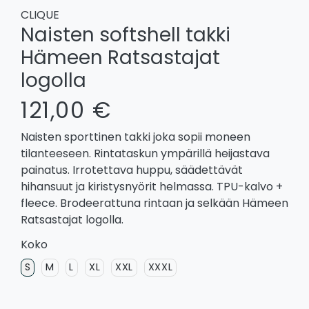
CLIQUE
Naisten softshell takki
Hämeen Ratsastajat
logolla
121,00 €
Naisten sporttinen takki joka sopii moneen
tilanteeseen. Rintataskun ympärillä heijastava
painatus. Irrotettava huppu, säädettävät
hihansuut ja kiristysnyörit helmassa. TPU-kalvo +
fleece. Brodeerattuna rintaan ja selkään Hämeen
Ratsastajat logolla.
Koko
S
M
L
XL
XXL
XXXL