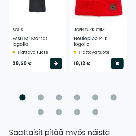
SOL'S
JOEN TUKKUTIIMI
Essu M-Martat
Neulepipo P-K
logolla
logolla
Tilattava tuote
Tilattava tuote
Valitse vaihtoehto
Lisää k
28,50 €
18,12 €
Saattaisit pitää myös näistä