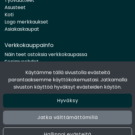
Työvaatteet
Asusteet
Koti
Logo merkkaukset
Asiakaskaupat
Verkkokauppainfo
Näin teet ostoksia verkkokaupassa
Sopimusehdot
Toimitustavat
Käytämme tällä sivustolla evästeitä
Maksutavat
parantaaksemme käyttökokemustasi. Jatkamalla
Tietosuojaseloste
sivuston käyttöä hyväksyt evästeiden käytön.
Hyväksy
Seuraa sosiaalisessa mediassa
Facebook
Jatka välttämättömillä
Instagram
Hallinnoi evästeitä