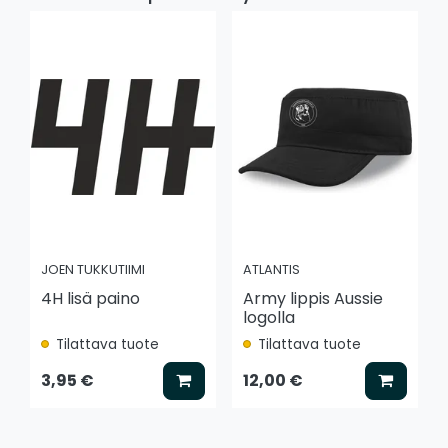
JOEN TUKKUTIIMI
ATLANTIS
4H lisä paino
Army lippis Aussie
logolla
Tilattava tuote
Tilattava tuote
Lisää koriin
Lisää k
3,95 €
12,00 €