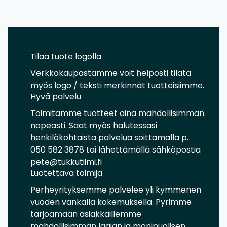
Tilaa tuote logolla
Verkkokaupastamme voit helposti tilata
myös logo / teksti merkinnät tuotteisiimme.
Hyvä palvelu
Toimitamme tuotteet aina mahdollisimman
nopeasti. Saat myös halutessasi
henkilökohtaista palvelua soittamalla p.
050 582 3878 tai lähettämällä sähköpostia
pete@tukkutiimi.fi
Luotettava toimija
Perheyrityksemme palvelee yli kymmenen
vuoden vankalla kokemuksella. Pyrimme
tarjoamaan asiakkaillemme
mahdollisimman laajan ja monipuolisen