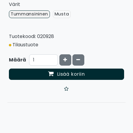
Värit
Tummansininen
Musta
Tuotekoodi: 020928
Tilaustuote
Kasvata määrää
Vähennä määrää
Määrä
Lisää koriin