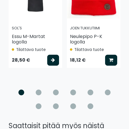
SOL'S
JOEN TUKKUTIIMI
Essu M-Martat
Neulepipo P-K
logolla
logolla
Tilattava tuote
Tilattava tuote
Valitse vaihtoehto
Lisää k
28,50 €
18,12 €
Saattaisit pitää myös näistä