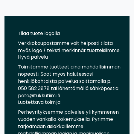
Tilaa tuote logolla
Verkkokaupastamme voit helposti tilata
myös logo / teksti merkinnät tuotteisiimme.
Hyvä palvelu
Toimitamme tuotteet aina mahdollisimman
nopeasti. Saat myös halutessasi
henkilökohtaista palvelua soittamalla p.
050 582 3878 tai lähettämällä sähköpostia
pete@tukkutiimi.fi
Luotettava toimija
Perheyrityksemme palvelee yli kymmenen
vuoden vankalla kokemuksella. Pyrimme
tarjoamaan asiakkaillemme
mahdollisimman laajan ja monipuolisen