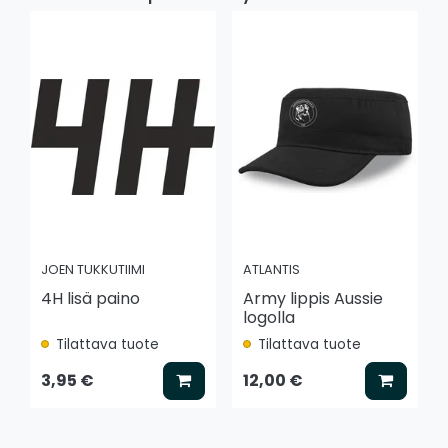
JOEN TUKKUTIIMI
ATLANTIS
4H lisä paino
Army lippis Aussie
logolla
Tilattava tuote
Tilattava tuote
Lisää koriin
Lisää k
3,95 €
12,00 €