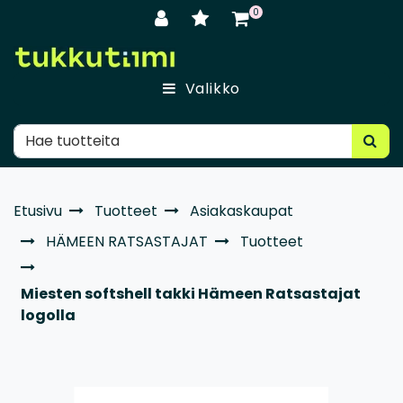
Siirry pääsisältöön
0
Valikko
Etusivu
Tuotteet
Asiakaskaupat
HÄMEEN RATSASTAJAT
Tuotteet
Miesten softshell takki Hämeen Ratsastajat
logolla