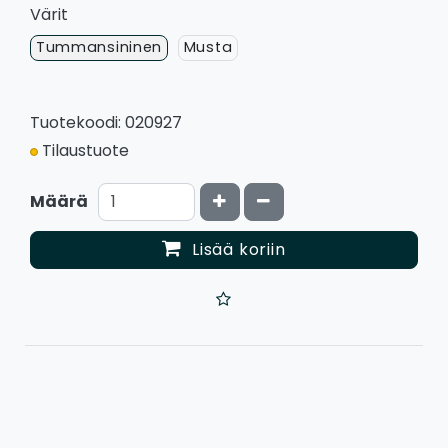
Värit
Tummansininen
Musta
Tuotekoodi: 020927
Tilaustuote
Kasvata määrää
Vähennä määrää
Määrä
Lisää koriin