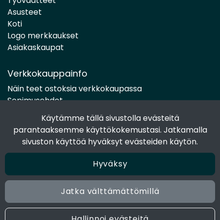
Työvaatteet
Asusteet
Koti
Logo merkkaukset
Asiakaskaupat
Verkkokauppainfo
Näin teet ostoksia verkkokaupassa
Sopimusehdot
Toimitustavat
Käytämme tällä sivustolla evästeitä
Maksutavat
parantaaksemme käyttökokemustasi. Jatkamalla
Tietosuojaseloste
sivuston käyttöä hyväksyt evästeiden käytön.
Hyväksy
Seuraa sosiaalisessa mediassa
Facebook
Jatka välttämättömillä
Instagram
Hallinnoi evästeitä