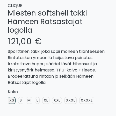
CLIQUE
Miesten softshell takki
Hämeen Ratsastajat
logolla
121,00 €
Sporttinen takki joka sopii moneen tilanteeseen.
Rintataskun ympärillä heijastava painatus.
Irrotettava huppu, säädettävät hihansuut ja
kiristysnyörit helmassa. TPU-kalvo + fleece.
Brodeerattuna rintaan ja selkään Hämeen
Ratsastajat logolla.
Koko
XS
S
M
L
XL
XXL
XXXL
XXXXL