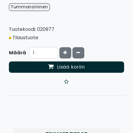
Tummansininen
Tuotekoodi: 020977
Tilaustuote
Kasvata määrää
Vähennä määrää
Määrä
Lisää koriin