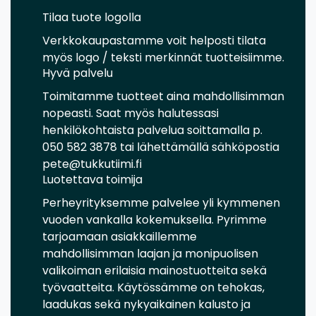
Tilaa tuote logolla
Verkkokaupastamme voit helposti tilata
myös logo / teksti merkinnät tuotteisiimme.
Hyvä palvelu
Toimitamme tuotteet aina mahdollisimman
nopeasti. Saat myös halutessasi
henkilökohtaista palvelua soittamalla p.
050 582 3878 tai lähettämällä sähköpostia
pete@tukkutiimi.fi
Luotettava toimija
Perheyrityksemme palvelee yli kymmenen
vuoden vankalla kokemuksella. Pyrimme
tarjoamaan asiakkaillemme
mahdollisimman laajan ja monipuolisen
valikoiman erilaisia mainostuotteita sekä
työvaatteita. Käytössämme on tehokas,
laadukas sekä nykyaikainen kalusto ja