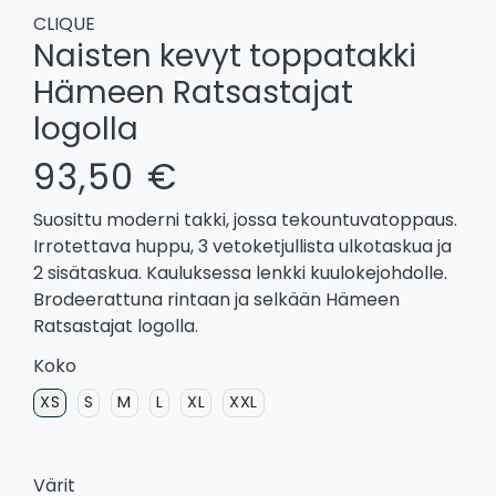
CLIQUE
Naisten kevyt toppatakki
Hämeen Ratsastajat
logolla
93,50 €
Suosittu moderni takki, jossa tekountuvatoppaus.
Irrotettava huppu, 3 vetoketjullista ulkotaskua ja
2 sisätaskua. Kauluksessa lenkki kuulokejohdolle.
Brodeerattuna rintaan ja selkään Hämeen
Ratsastajat logolla.
Koko
XS
S
M
L
XL
XXL
Värit