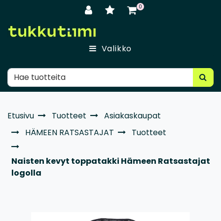
Siirry pääsisältöön
0
Valikko
Etusivu
Tuotteet
Asiakaskaupat
HÄMEEN RATSASTAJAT
Tuotteet
Naisten kevyt toppatakki Hämeen Ratsastajat
logolla