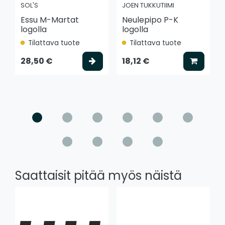
SOL'S
JOEN TUKKUTIIMI
Essu M-Martat
Neulepipo P-K
logolla
logolla
Tilattava tuote
Tilattava tuote
Valitse vaihtoehto
Lisää k
28,50 €
18,12 €
Saattaisit pitää myös näistä