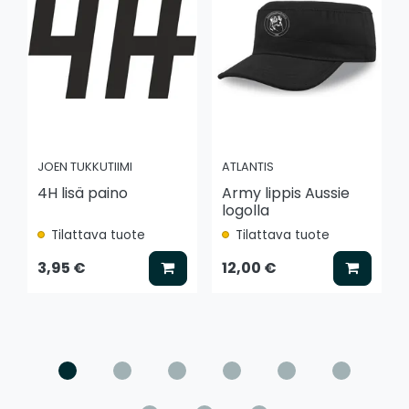
JOEN TUKKUTIIMI
ATLANTIS
4H lisä paino
Army lippis Aussie
logolla
Tilattava tuote
Tilattava tuote
Lisää koriin
Lisää k
3,95 €
12,00 €