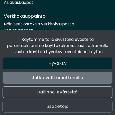
Asiakaskaupat
Verkkokauppainfo
Näin teet ostoksia verkkokaupassa
Sopimusehdot
Toimitustavat
Käytämme tällä sivustolla evästeitä
Maksutavat
parantaaksemme käyttökokemustasi. Jatkamalla
Tietosuojaseloste
sivuston käyttöä hyväksyt evästeiden käytön.
Hyväksy
Seuraa sosiaalisessa mediassa
Facebook
Jatka välttämättömillä
Instagram
Hallinnoi evästeitä
© 2024 Joen Tukkutiimi. All rights reserved. Site by
atFlow
Lisätietoja
Oy