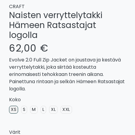
CRAFT
Naisten verryttelytakki
Hämeen Ratsastajat
logolla
62,00 €
Evolve 2.0 Full Zip Jacket on joustava ja kestävä
verryttelytakki, joka siirtää kosteutta
erinomaisesti tehokkaan treenin aikana.
Painettuna rintaan ja selkän Hämeen Ratsastajat
logolla.
Koko
XS
S
M
L
XL
XXL
Värit