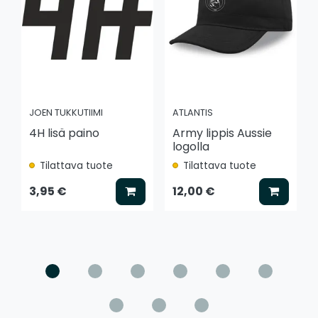
JOEN TUKKUTIIMI
ATLANTIS
4H lisä paino
Army lippis Aussie
logolla
Tilattava tuote
Tilattava tuote
Lisää koriin
Lisää k
3,95 €
12,00 €