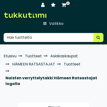
Siirry pääsisältöön
0
Valikko
Etusivu
Tuotteet
Asiakaskaupat
HÄMEEN RATSASTAJAT
Tuotteet
Naisten verryttelytakki Hämeen Ratsastajat
logolla