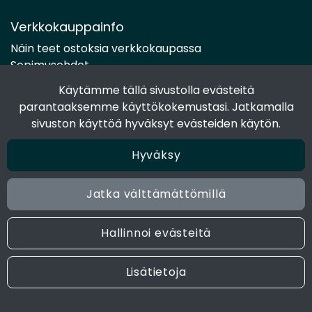
Verkkokauppainfo
Näin teet ostoksia verkkokaupassa
Sopimusehdot
Toimitustavat
Käytämme tällä sivustolla evästeitä
Maksutavat
parantaaksemme käyttökokemustasi. Jatkamalla
Tietosuojaseloste
sivuston käyttöä hyväksyt evästeiden käytön.
Hyväksy
Seuraa sosiaalisessa mediassa
Facebook
Jatka välttämättömillä
Instagram
Hallinnoi evästeitä
© 2024 Joen Tukkutiimi. All rights reserved. Site by
atFlow
Lisätietoja
Oy