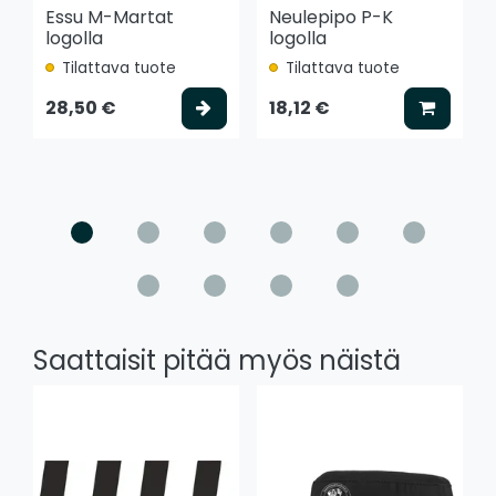
Essu M-Martat
Neulepipo P-K
logolla
logolla
Tilattava tuote
Tilattava tuote
Valitse vaihtoehto
Lisää k
28,50 €
18,12 €
Saattaisit pitää myös näistä