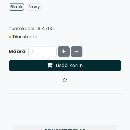
Black
Navy
Tuotekoodi: 1914760
Tilaustuote
Kasvata määrää
Vähennä määrää
Määrä
Lisää koriin