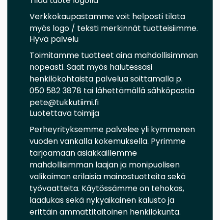
Tilaa tuote logolla
Verkkokaupastamme voit helposti tilata
myös logo / teksti merkinnät tuotteisiimme.
Hyvä palvelu
Toimitamme tuotteet aina mahdollisimman
nopeasti. Saat myös halutessasi
henkilökohtaista palvelua soittamalla p.
050 582 3878 tai lähettämällä sähköpostia
pete@tukkutiimi.fi
Luotettava toimija
Perheyrityksemme palvelee yli kymmenen
vuoden vankalla kokemuksella. Pyrimme
tarjoamaan asiakkaillemme
mahdollisimman laajan ja monipuolisen
valikoiman erilaisia mainostuotteita sekä
työvaatteita. Käytössämme on tehokas,
laadukas sekä nykyaikainen kalusto ja
erittäin ammattitaitoinen henkilökunta.