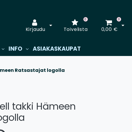
0
0
Avaa kirjautuminen
Avaa
Kirjaudu
Toivelista
0,00 €
INFO
ASIAKASKAUPAT
ämeen Ratsastajat logolla
ell takki Hämeen
ogolla