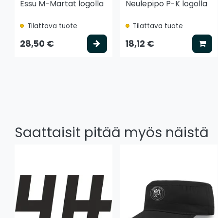
Essu M-Martat logolla
Neulepipo P-K logolla
Tilattava tuote
Tilattava tuote
Valitse vaihtoehto
Lis
28,50 €
18,12 €
Saattaisit pitää myös näistä