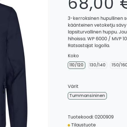
68,00 
3-kerroksinen hupullinen s
käänteinen vetoketju sävy 
lapsiturvallinen huppu. Jo
hihoissa. WP 6000 / MVP 1
Ratsastajat logolla.
Koko
110/120
130/140
150/16
Värit
Tummansininen
Tuotekoodi: 0200909
Tilaustuote