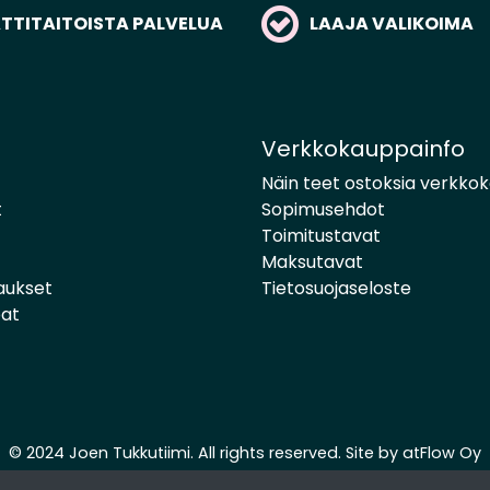
TITAITOISTA PALVELUA
LAAJA VALIKOIMA
Verkkokauppainfo
Näin teet ostoksia verkko
t
Sopimusehdot
Toimitustavat
Maksutavat
aukset
Tietosuojaseloste
pat
© 2024 Joen Tukkutiimi. All rights reserved. Site by
atFlow Oy