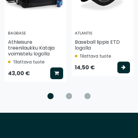
BAGBASE
ATLANTIS
Athleisure
Baseball lippis ETD
treenilaukku Kataja
logolla
voimistelu logolla
Tilattava tuote
Tilattava tuote
ää koriin
Vali
14,50 €
Lisää koriin
43,00 €