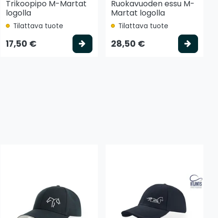
Trikoopipo M-Martat
Ruokavuoden essu M-
logolla
Martat logolla
Tilattava tuote
Tilattava tuote
 koriin
Valitse vaihtoehto
Valits
17,50 €
28,50 €