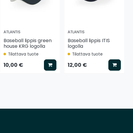
ATLANTIS
ATLANTIS
Baseball lippis green
Baseball lippis ITIS
house KRG logolla
logolla
Tilattava tuote
Tilattava tuote
tse vaihtoehto
Lisää koriin
Lisää k
10,00 €
12,00 €