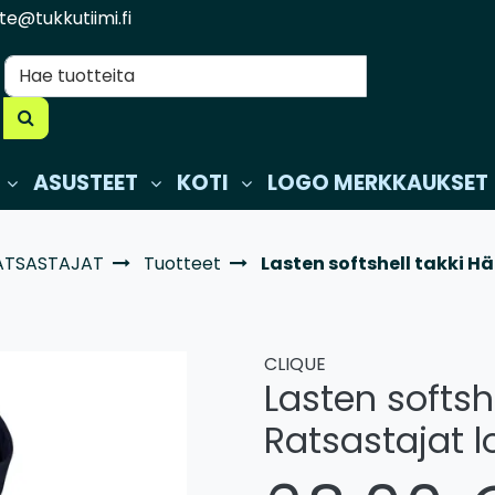
te@tukkutiimi.fi
ASUSTEET
KOTI
LOGO MERKKAUKSET
ATSASTAJAT
Tuotteet
Lasten softshell takki H
CLIQUE
Lasten softsh
Ratsastajat l