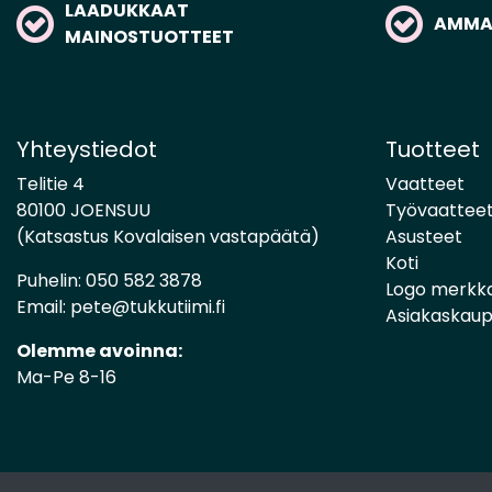
LAADUKKAAT
AMMAT
MAINOSTUOTTEET
Yhteystiedot
Tuotteet
Telitie 4
Vaatteet
80100 JOENSUU
Työvaattee
(Katsastus Kovalaisen vastapäätä)
Asusteet
Koti
Puhelin:
050 582 3878
Logo merkk
Email:
pete@tukkutiimi.fi
Asiakaskau
Olemme avoinna:
Ma-Pe 8-16