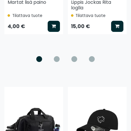
Martat lisä paino
Lippis Jockas Rita
loglla
Tilattava tuote
Tilattava tuote
ää koriin
Lisää koriin
Lisää
4,00 €
15,00 €