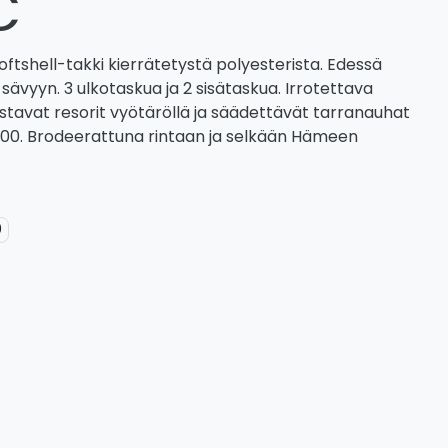
€
oftshell-takki kierrätetystä polyesterista. Edessä
sävyyn. 3 ulkotaskua ja 2 sisätaskua. Irrotettava
ustavat resorit vyötäröllä ja säädettävät tarranauhat
000. Brodeerattuna rintaan ja selkään Hämeen
0