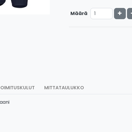
Kasv
Määrä
TOIMITUSKULUT
MITTATAULUKKO
taani