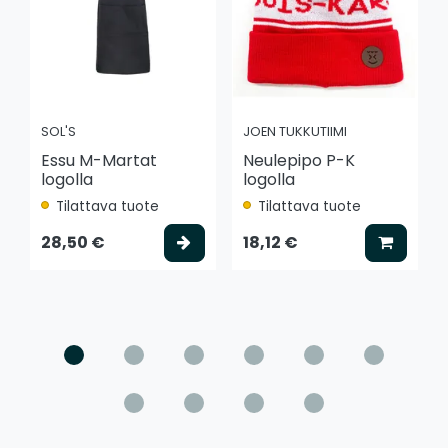
SOL'S
JOEN TUKKUTIIMI
Essu M-Martat
Neulepipo P-K
logolla
logolla
Tilattava tuote
Tilattava tuote
Valitse vaihtoehto
Lisää k
28,50 €
18,12 €