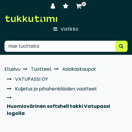
Siirry pääsisältöön
0
Valikko
Etusivu
Tuotteet
Asiakaskaupat
VATUPASSI OY
Kuljetus ja pihahenkilöiden vaatteet
Huomiovärinen softshell takki Vatupassi
logolla