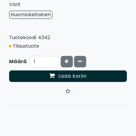
Värit
Huomiokeltainen
Tuotekoodi: 4342
Tilaustuote
Kasvata määrää
Vähennä määrää
Määrä
Lisää koriin