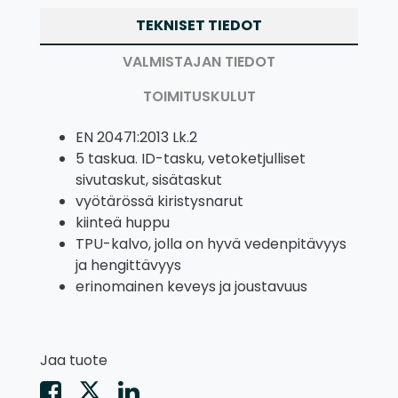
TEKNISET TIEDOT
VALMISTAJAN TIEDOT
TOIMITUSKULUT
EN 20471:2013 Lk.2
5 taskua. ID-tasku, vetoketjulliset
sivutaskut, sisätaskut
vyötärössä kiristysnarut
kiinteä huppu
TPU-kalvo, jolla on hyvä vedenpitävyys
ja hengittävyys
erinomainen keveys ja joustavuus
Jaa tuote