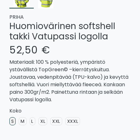
PRIHA
Huomiovärinen softshell
takki Vatupassi logolla
52,50 €
Materiaali: 100 % polyesteriä, ympäristö
ystävällistä TopGreen© –kierrätyskuitua.
Joustavaa, vedenpitävää (TPU-kalvo) ja kevyttä
softshelliä. Vuori miellyttävää fleeceä. Kankaan
paino 300gr/m2. Painettuna rintaan ja selkään
Vatupassi logolla.
Koko
S
M
L
XL
XXL
XXXL