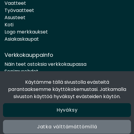
Vaatteet
Työvaatteet
Asusteet
Koti
Logo merkkaukset
Asiakaskaupat
Verkkokauppainfo
Näin teet ostoksia verkkokaupassa
Sopimusehdot
Toimitustavat
Käytämme tällä sivustolla evästeitä
Maksutavat
parantaaksemme käyttökokemustasi. Jatkamalla
Tietosuojaseloste
sivuston käyttöä hyväksyt evästeiden käytön.
Hyväksy
Seuraa sosiaalisessa mediassa
Facebook
Jatka välttämättömillä