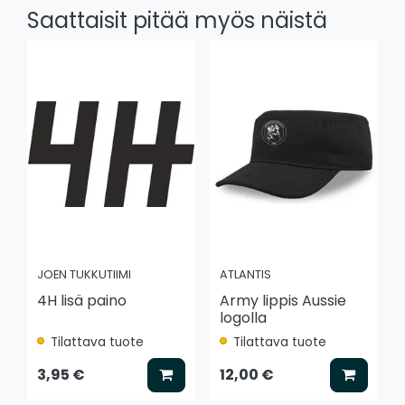
Saattaisit pitää myös näistä
JOEN TUKKUTIIMI
ATLANTIS
4H lisä paino
Army lippis Aussie
logolla
Tilattava tuote
Tilattava tuote
Lisää koriin
Lisää k
3,95 €
12,00 €