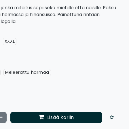
onka mitoitus sopii sekä miehille että naisille. Paksu
i helmassa ja hihansuissa. Painettuna rintaan
logolla.
XXXL
Meleerattu harmaa
ata määrää
Vähennä määrää
Lisää koriin