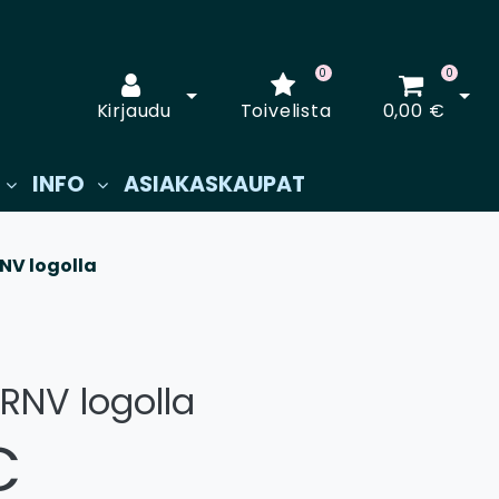
0
0
Avaa kirjautuminen
Avaa
Kirjaudu
Toivelista
0,00 €
INFO
ASIAKASKAUPAT
NV logolla
RNV logolla
€