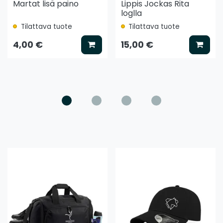
Martat lisä paino
Lippis Jockas Rita
loglla
Tilattava tuote
Tilattava tuote
ää koriin
Lisää koriin
Lisää
4,00 €
15,00 €