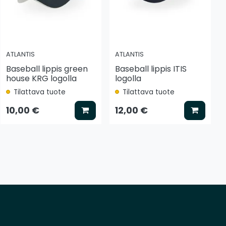
ATLANTIS
ATLANTIS
Baseball lippis green
Baseball lippis ITIS
house KRG logolla
logolla
Tilattava tuote
Tilattava tuote
tse vaihtoehto
Lisää koriin
Lisää k
10,00 €
12,00 €