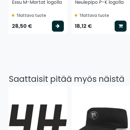
Essu M-Martat logolla
Neulepipo P-K logolla
Tilattava tuote
Tilattava tuote
Valitse vaihtoehto
Lis
28,50 €
18,12 €
Saattaisit pitää myös näistä