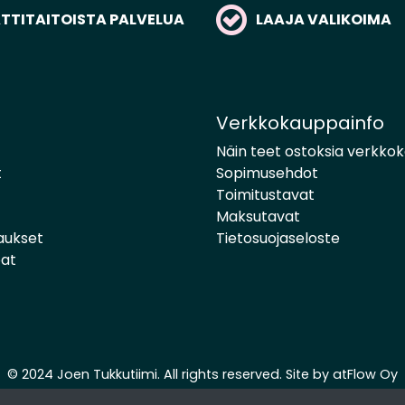
TITAITOISTA PALVELUA
LAAJA VALIKOIMA
Verkkokauppainfo
Näin teet ostoksia verkko
t
Sopimusehdot
Toimitustavat
Maksutavat
aukset
Tietosuojaseloste
pat
© 2024 Joen Tukkutiimi. All rights reserved. Site by
atFlow Oy