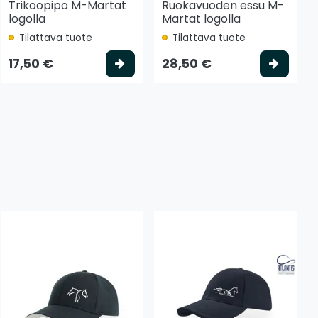
Trikoopipo M-Martat
Ruokavuoden essu M-
logolla
Martat logolla
Tilattava tuote
Tilattava tuote
 koriin
Valitse vaihtoehto
Valits
17,50 €
28,50 €