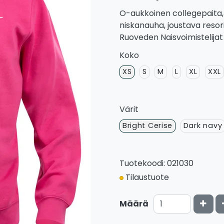
O-aukkoinen collegepaita, j
niskanauha, joustava resor
Ruoveden Naisvoimistelijat 
Koko
XS
S
M
L
XL
XXL
Värit
Bright Cerise
Dark navy
Tuotekoodi: 021030
Tilaustuote
Kasv
Määrä