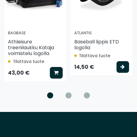
BAGBASE
ATLANTIS
Athleisure
Baseball lippis ETD
treenilaukku Kataja
logolla
voimistelu logolla
Tilattava tuote
Tilattava tuote
ää koriin
Vali
14,50 €
Lisää koriin
43,00 €