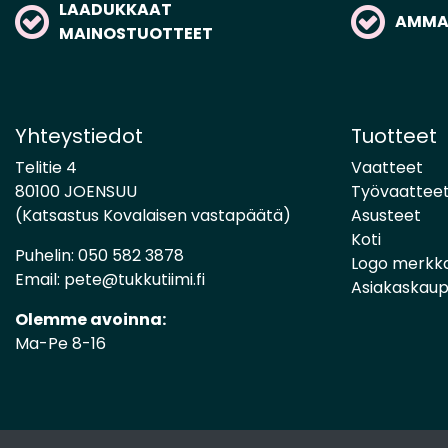
LAADUKKAAT
AMMAT
MAINOSTUOTTEET
Yhteystiedot
Tuotteet
Telitie 4
Vaatteet
80100 JOENSUU
Työvaattee
(Katsastus Kovalaisen vastapäätä)
Asusteet
Koti
Puhelin:
050 582 3878
Logo merkk
Email:
pete@tukkutiimi.fi
Asiakaskau
Olemme avoinna:
Ma-Pe 8-16