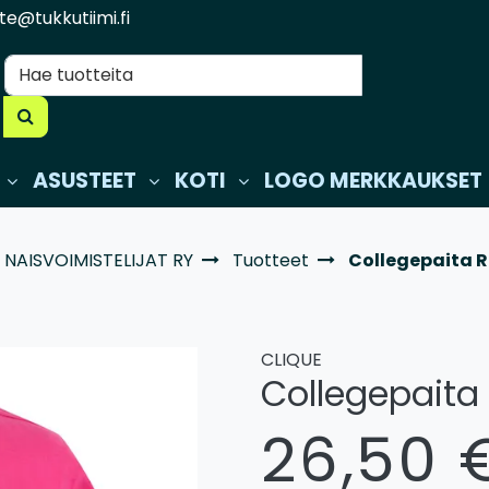
te@tukkutiimi.fi
ASUSTEET
KOTI
LOGO MERKKAUKSET
NAISVOIMISTELIJAT RY
Tuotteet
Collegepaita R
CLIQUE
Collegepaita 
26,50 