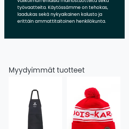
valikoiman erilaisia mainostuotteita sekä
työvaatteita. Käytössämme on tehokas,
laadukas sekä nykyaikainen kalusto ja
erittäin ammattitaitoinen henkilökunta.
Myydyimmät tuotteet