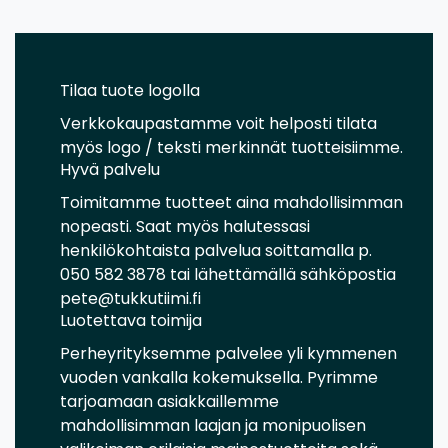
Tilaa tuote logolla
Verkkokaupastamme voit helposti tilata
myös logo / teksti merkinnät tuotteisiimme.
Hyvä palvelu
Toimitamme tuotteet aina mahdollisimman
nopeasti. Saat myös halutessasi
henkilökohtaista palvelua soittamalla p.
050 582 3878 tai lähettämällä sähköpostia
pete@tukkutiimi.fi
Luotettava toimija
Perheyrityksemme palvelee yli kymmenen
vuoden vankalla kokemuksella. Pyrimme
tarjoamaan asiakkaillemme
mahdollisimman laajan ja monipuolisen