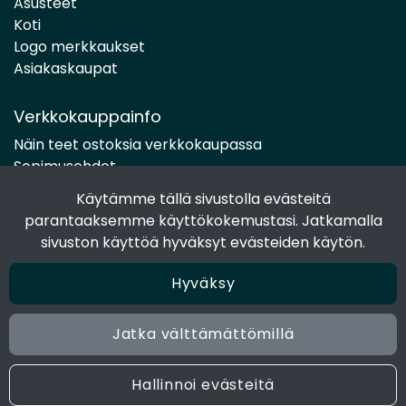
Asusteet
Koti
Logo merkkaukset
Asiakaskaupat
Verkkokauppainfo
Näin teet ostoksia verkkokaupassa
Sopimusehdot
Toimitustavat
Käytämme tällä sivustolla evästeitä
Maksutavat
parantaaksemme käyttökokemustasi. Jatkamalla
Tietosuojaseloste
sivuston käyttöä hyväksyt evästeiden käytön.
Hyväksy
Seuraa sosiaalisessa mediassa
Facebook
Jatka välttämättömillä
Instagram
Hallinnoi evästeitä