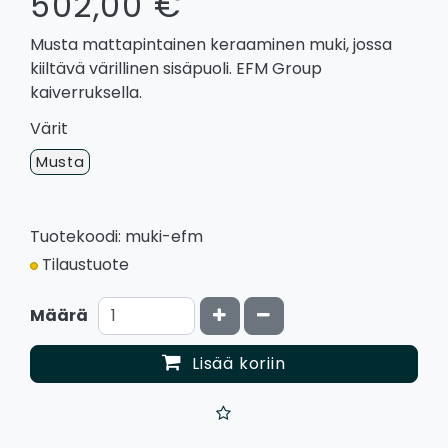
502,00 €
Musta mattapintainen keraaminen muki, jossa
kiiltävä värillinen sisäpuoli. EFM Group
kaiverruksella.
Värit
Musta
Tuotekoodi: muki-efm
Tilaustuote
Kasvata määrää
Vähennä määrää
Määrä
Lisää koriin