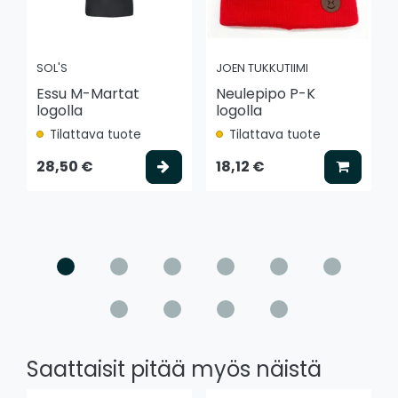
SOL'S
JOEN TUKKUTIIMI
Essu M-Martat
Neulepipo P-K
logolla
logolla
Tilattava tuote
Tilattava tuote
Valitse vaihtoehto
Lisää k
28,50 €
18,12 €
Saattaisit pitää myös näistä