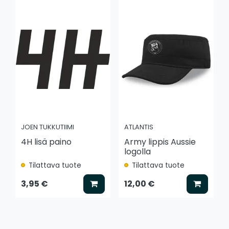
JOEN TUKKUTIIMI
ATLANTIS
4H lisä paino
Army lippis Aussie
logolla
Tilattava tuote
Tilattava tuote
Lisää koriin
Lisää k
3,95 €
12,00 €