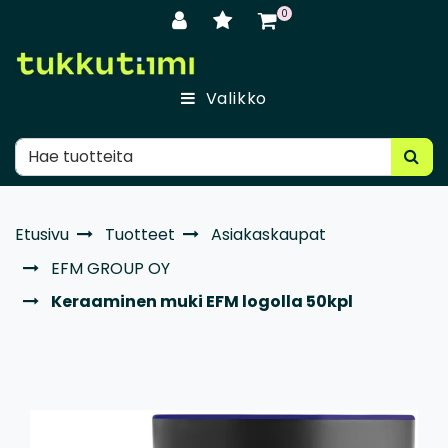
Siirry pääsisältöön
0
Valikko
Etusivu
Tuotteet
Asiakaskaupat
EFM GROUP OY
Keraaminen muki EFM logolla 50kpl