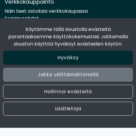
Verkkokauppainfo
Näin teet ostoksia verkkokaupassa
Sopimusehdot
Toimitustavat
Käytämme tällä sivustolla evästeitä
Maksutavat
parantaaksemme käyttökokemustasi. Jatkamalla
Tietosuojaseloste
sivuston käyttöä hyväksyt evästeiden käytön.
Hyväksy
Seuraa sosiaalisessa mediassa
Facebook
Jatka välttämättömillä
Instagram
Hallinnoi evästeitä
© 2024 Joen Tukkutiimi. All rights reserved. Site by
atFlow
Lisätietoja
Oy