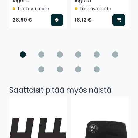
logolla
logolla
Tilattava tuote
Tilattava tuote
Valitse vaihtoehto
Lisää k
28,50 €
18,12 €
Saattaisit pitää myös näistä