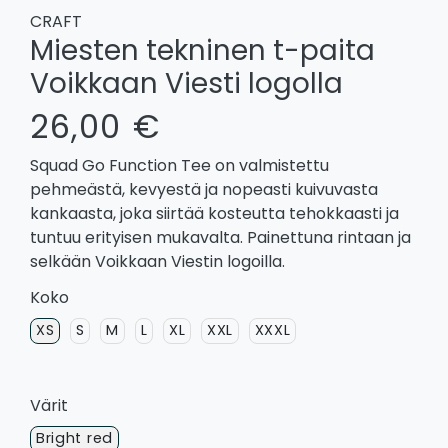
CRAFT
Miesten tekninen t-paita
Voikkaan Viesti logolla
26,00 €
Squad Go Function Tee on valmistettu
pehmeästä, kevyestä ja nopeasti kuivuvasta
kankaasta, joka siirtää kosteutta tehokkaasti ja
tuntuu erityisen mukavalta. Painettuna rintaan ja
selkään Voikkaan Viestin logoilla.
Koko
XS
S
M
L
XL
XXL
XXXL
Värit
Bright red