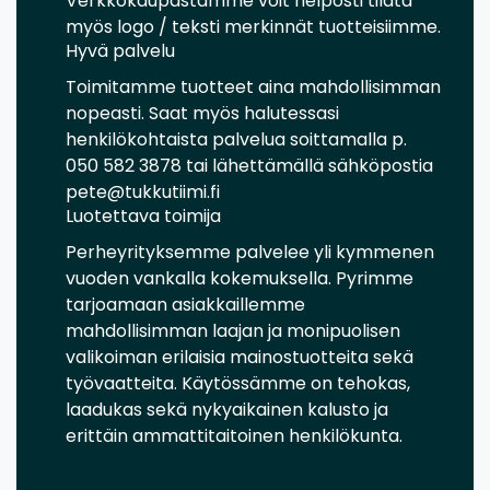
Verkkokaupastamme voit helposti tilata
myös logo / teksti merkinnät tuotteisiimme.
Hyvä palvelu
Toimitamme tuotteet aina mahdollisimman
nopeasti. Saat myös halutessasi
henkilökohtaista palvelua soittamalla p.
050 582 3878 tai lähettämällä sähköpostia
pete@tukkutiimi.fi
Luotettava toimija
Perheyrityksemme palvelee yli kymmenen
vuoden vankalla kokemuksella. Pyrimme
tarjoamaan asiakkaillemme
mahdollisimman laajan ja monipuolisen
valikoiman erilaisia mainostuotteita sekä
työvaatteita. Käytössämme on tehokas,
laadukas sekä nykyaikainen kalusto ja
erittäin ammattitaitoinen henkilökunta.