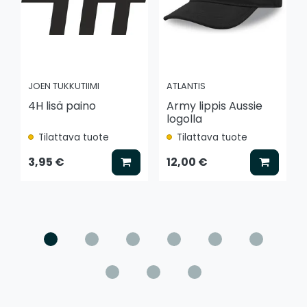
JOEN TUKKUTIIMI
ATLANTIS
4H lisä paino
Army lippis Aussie
logolla
Tilattava tuote
Tilattava tuote
Lisää koriin
Lisää k
3,95 €
12,00 €