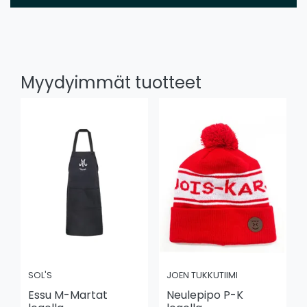
Myydyimmät tuotteet
SOL'S
JOEN TUKKUTIIMI
Essu M-Martat
Neulepipo P-K