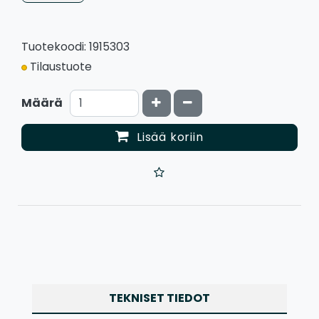
Tuotekoodi: 1915303
Tilaustuote
Kasvata määrää
Vähennä määrää
Määrä
Lisää koriin
TEKNISET TIEDOT