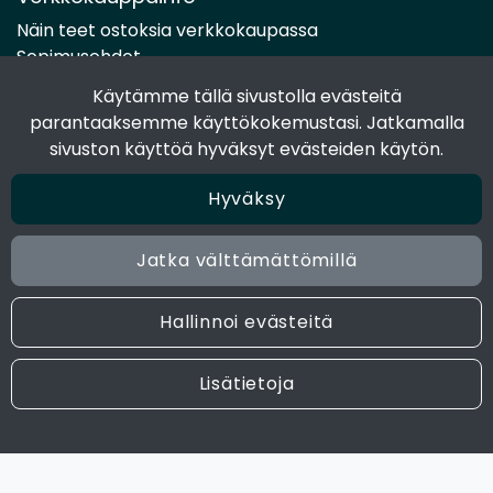
Näin teet ostoksia verkkokaupassa
Sopimusehdot
Toimitustavat
Käytämme tällä sivustolla evästeitä
Maksutavat
parantaaksemme käyttökokemustasi. Jatkamalla
Tietosuojaseloste
sivuston käyttöä hyväksyt evästeiden käytön.
Hyväksy
Seuraa sosiaalisessa mediassa
Facebook
Jatka välttämättömillä
Instagram
Hallinnoi evästeitä
© 2024 Joen Tukkutiimi. All rights reserved. Site by
atFlow
Lisätietoja
Oy