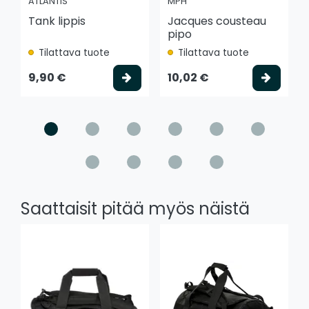
ATLANTIS
MPH
Tank lippis
Jacques cousteau
pipo
Tilattava tuote
Tilattava tuote
Valitse vaihtoehto
Valits
9,90 €
10,02 €
Saattaisit pitää myös näistä