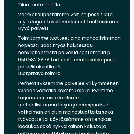
Tilaa tuote logolla
Verkkokaupastamme voit helposti tilata
myös logo / teksti merkinnät tuotteisiimme.
Hyvä palvelu
Toimitamme tuotteet aina mahdollisimman
nopeasti. Saat myös halutessasi
henkilökohtaista palvelua soittamalla p.
050 582 3878 tai lähettämällä sähköpostia
pete@tukkutiimi.fi
Luotettava toimija
Perheyrityksemme palvelee yli kymmenen
vuoden vankalla kokemuksella. Pyrimme
tarjoamaan asiakkaillemme
mahdollisimman laajan ja monipuolisen
valikoiman erilaisia mainostuotteita sekä
työvaatteita. Käytössämme on tehokas,
laadukas sekä nykyaikainen kalusto ja
erittäin ammattitaitoinen henkilökunta.