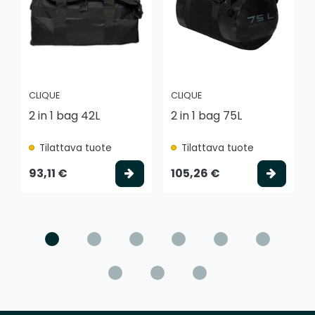
CLIQUE
CLIQUE
2 in 1 bag 42L
2 in 1 bag 75L
Tilattava tuote
Tilattava tuote
Valitse vaihtoehto
Valits
93,11 €
105,26 €