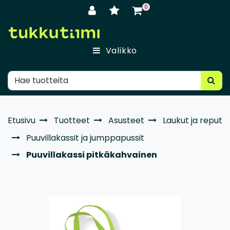
Siirry pääsisältöön
0
Valikko
Etusivu
Tuotteet
Asusteet
Laukut ja reput
Puuvillakassit ja jumppapussit
Puuvillakassi pitkäkahvainen