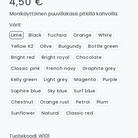
4,50 €
Monikäyttöinen puuvillakassi pitkillä kahvoilla.
Värit
Lime
Black
Fuchsia
Orange
White
Yellow K2
Olive
Burgundy
Bottle green
Bright red
Bright royal
Chocolate
Classic pink
French navy
Graphite grey
Kelly green
Light grey
Magenta
Purple
Saphire blue
Sky blue
Surf blue
Chestnut
Orange rust
Petrol
Plum
Sunflower
Natural
Classic red
Tuotekoodi: W101