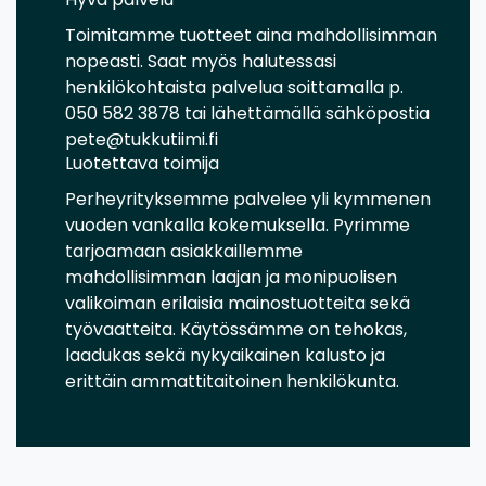
Toimitamme tuotteet aina mahdollisimman
nopeasti. Saat myös halutessasi
henkilökohtaista palvelua soittamalla p.
050 582 3878 tai lähettämällä sähköpostia
pete@tukkutiimi.fi
Luotettava toimija
Perheyrityksemme palvelee yli kymmenen
vuoden vankalla kokemuksella. Pyrimme
tarjoamaan asiakkaillemme
mahdollisimman laajan ja monipuolisen
valikoiman erilaisia mainostuotteita sekä
työvaatteita. Käytössämme on tehokas,
laadukas sekä nykyaikainen kalusto ja
erittäin ammattitaitoinen henkilökunta.