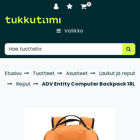
Siirry pääsisältöön
0
Valikko
Etusivu
Tuotteet
Asusteet
Laukut ja reput
Reput
ADV Entity Computer Backpack 18L