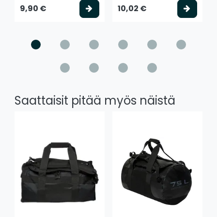
Valitse vaihtoehto
Valits
9,90 €
10,02 €
Saattaisit pitää myös näistä