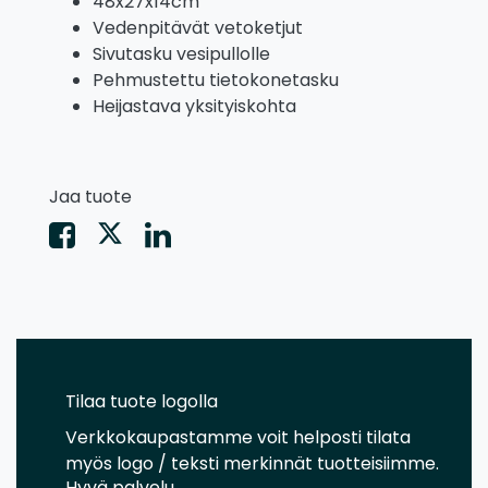
48x27x14cm
Vedenpitävät vetoketjut
Sivutasku vesipullolle
Pehmustettu tietokonetasku
Heijastava yksityiskohta
Jaa tuote
Tilaa tuote logolla
Verkkokaupastamme voit helposti tilata
myös logo / teksti merkinnät tuotteisiimme.
Hyvä palvelu