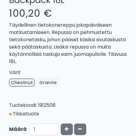
Backpack 18L
100,20 €
Täydellinen tietokonereppu jokapäiväiseen
matkustamiseen. Repussa on pehmustettu
tietokonetasku, johon pääset käsiksi sivutaskusta
sekä päätaskusta. Lisäksi repussa on muita
käytännöllisiä taskuja esim. juomapullolle. Tilavuus
18L.
Värit
Chestnut
Granite
Tuotekoodi: 1912508
Tilaustuote
Kasvata määrää
Vähennä määrää
Määrä