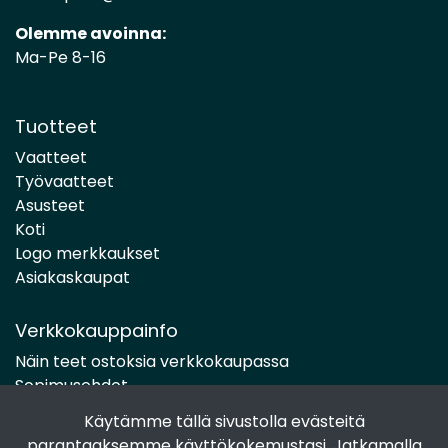
Olemme avoinna:
Ma-Pe 8-16
Tuotteet
Vaatteet
Työvaatteet
Asusteet
Koti
Logo merkkaukset
Asiakaskaupat
Verkkokauppainfo
Näin teet ostoksia verkkokaupassa
Sopimusehdot
Toimitustavat
Käytämme tällä sivustolla evästeitä
Maksutavat
parantaaksemme käyttökokemustasi. Jatkamalla