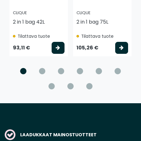
CLIQUE
CLIQUE
2 in 1 bag 42L
2 in 1 bag 75L
Tilattava tuote
Tilattava tuote
Valitse vaihtoehto
Valits
93,11 €
105,26 €
LAADUKKAAT MAINOSTUOTTEET