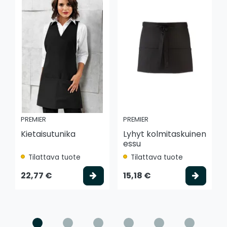
PREMIER
PREMIER
Kietaisutunika
Lyhyt kolmitaskuinen
essu
Tilattava tuote
Tilattava tuote
Valitse vaihtoehto
Valits
22,77 €
15,18 €