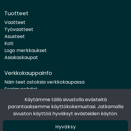
Tuotteet
Vaatteet
Työvaatteet
Asusteet
Koti
Logo merkkaukset
Asiakaskaupat
Verkkokauppainfo
Näin teet ostoksia verkkokaupassa
Sopimusehdot
Toimitustavat
Käytämme tällä sivustolla evästeitä
Maksutavat
parantaaksemme käyttökokemustasi. Jatkamalla
Tietosuojaseloste
sivuston käyttöä hyväksyt evästeiden käytön.
Hyväksy
Seuraa sosiaalisessa mediassa