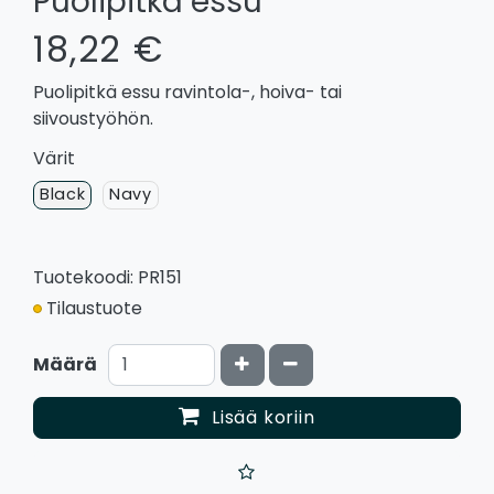
Puolipitkä essu
18,22 €
Puolipitkä essu ravintola-, hoiva- tai
siivoustyöhön.
Värit
Black
Navy
Tuotekoodi: PR151
Tilaustuote
Kasvata määrää
Vähennä määrää
Määrä
Lisää koriin