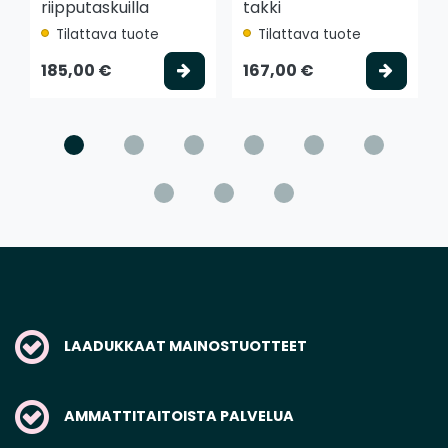
riipputaskuilla
takki
Tilattava tuote
Tilattava tuote
Valitse vaihtoehto
Valits
185,00 €
167,00 €
LAADUKKAAT MAINOSTUOTTEET
AMMATTITAITOISTA PALVELUA