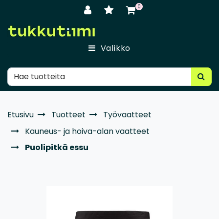
Siirry pääsisältöön
0
Valikko
Etusivu
Tuotteet
Työvaatteet
Kauneus- ja hoiva-alan vaatteet
Puolipitkä essu