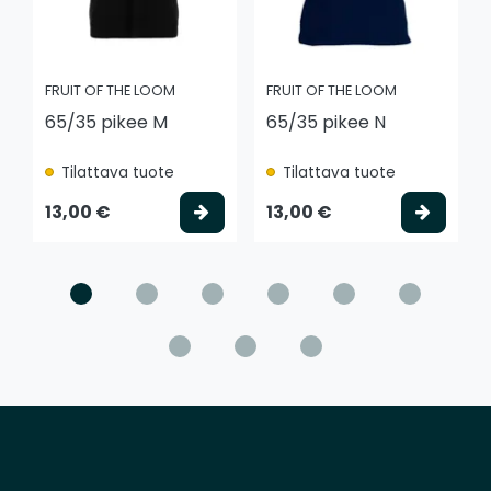
FRUIT OF THE LOOM
FRUIT OF THE LOOM
65/35 pikee M
65/35 pikee N
Tilattava tuote
Tilattava tuote
Valitse vaihtoehto
Valits
13,00 €
13,00 €