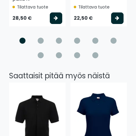
Tilattava tuote
Tilattava tuote
Valitse vaihtoehto
Valits
28,50 €
22,50 €
Saattaisit pitää myös näistä