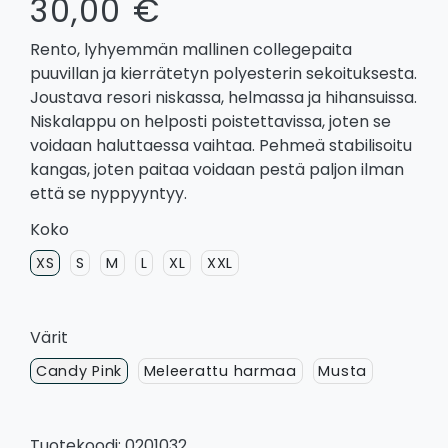
30,00 €
Rento, lyhyemmän mallinen collegepaita
puuvillan ja kierrätetyn polyesterin sekoituksesta.
Joustava resori niskassa, helmassa ja hihansuissa.
Niskalappu on helposti poistettavissa, joten se
voidaan haluttaessa vaihtaa. Pehmeä stabilisoitu
kangas, joten paitaa voidaan pestä paljon ilman
että se nyppyyntyy.
Koko
XS
S
M
L
XL
XXL
Värit
Candy Pink
Meleerattu harmaa
Musta
Tuotekoodi: 0201032