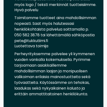
myös logo / teksti merkinnät tuotteisiimme.
Hyvä palvelu
Toimitamme tuotteet aina mahdollisimman
nopeasti. Saat myös halutessasi
henkilökohtaista palvelua soittamalla p.
050 582 3878 tai lähettämällä sähköpostia
pete@tukkutiimi.fi
Luotettava toimija
Perheyrityksemme palvelee yli kymmenen
vuoden vankalla kokemuksella. Pyrimme
tarjoamaan asiakkaillemme
mahdollisimman laajan ja monipuolisen
valikoiman erilaisia mainostuotteita sekä
työvaatteita. Käytössämme on tehokas,
laadukas sekä nykyaikainen kalusto ja
erittäin ammattitaitoinen henkilökunta.