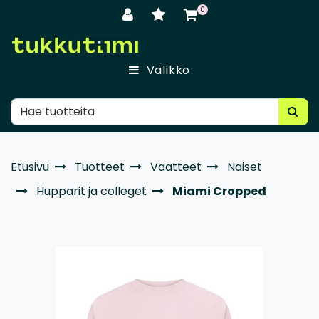
Siirry pääsisältöön
0
Valikko
Etusivu
Tuotteet
Vaatteet
Naiset
Hupparit ja colleget
Miami Cropped