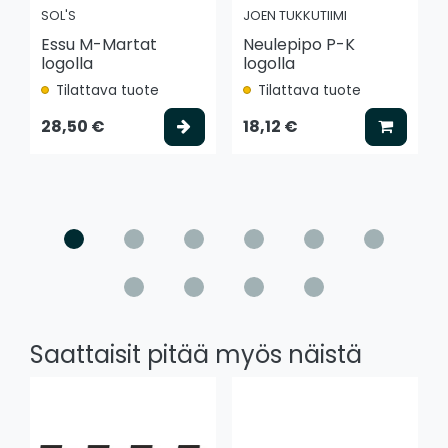
SOL'S
JOEN TUKKUTIIMI
Essu M-Martat
Neulepipo P-K
logolla
logolla
Tilattava tuote
Tilattava tuote
Valitse vaihtoehto
Lisää k
28,50 €
18,12 €
Saattaisit pitää myös näistä