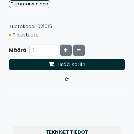
Tummansininen
Tuotekoodi: 021015
Tilaustuote
Kasvata määrää
Vähennä määrää
Määrä
Lisää koriin
TEKNISET TIEDOT