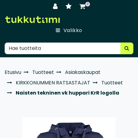
Siirry pääsisältöön
0
Valikko
Etusivu
Tuotteet
Asiakaskaupat
KIRKKONUMMEN RATSASTAJAT
Tuotteet
Naisten tekninen vk huppari KrR logolla