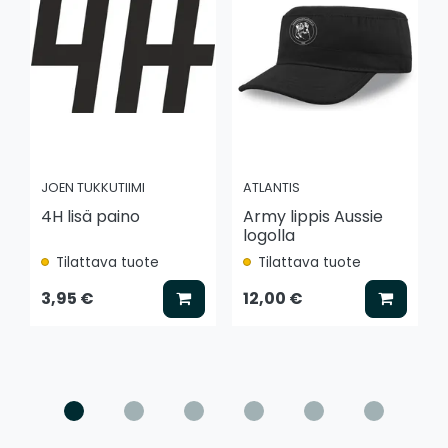
JOEN TUKKUTIIMI
ATLANTIS
4H lisä paino
Army lippis Aussie
logolla
Tilattava tuote
Tilattava tuote
Lisää koriin
Lisää k
3,95 €
12,00 €