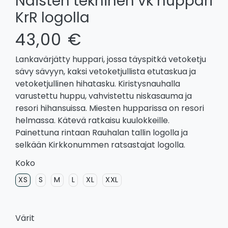
Naisten tekninen vk huppari
KrR logolla
43,00 €
Lankavärjätty huppari, jossa täyspitkä vetoketju
sävy sävyyn, kaksi vetoketjullista etutaskua ja
vetoketjullinen hihatasku. Kiristysnauhalla
varustettu huppu, vahvistettu niskasauma ja
resori hihansuissa. Miesten hupparissa on resori
helmassa. Kätevä ratkaisu kuulokkeille.
Painettuna rintaan Rauhalan tallin logolla ja
selkään Kirkkonummen ratsastajat logolla.
Koko
XS
S
M
L
XL
XXL
Värit