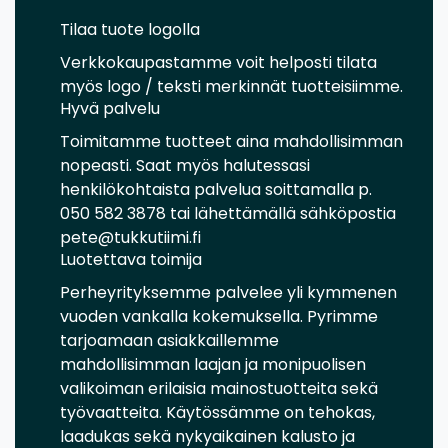
Tilaa tuote logolla
Verkkokaupastamme voit helposti tilata
myös logo / teksti merkinnät tuotteisiimme.
Hyvä palvelu
Toimitamme tuotteet aina mahdollisimman
nopeasti. Saat myös halutessasi
henkilökohtaista palvelua soittamalla p.
050 582 3878 tai lähettämällä sähköpostia
pete@tukkutiimi.fi
Luotettava toimija
Perheyrityksemme palvelee yli kymmenen
vuoden vankalla kokemuksella. Pyrimme
tarjoamaan asiakkaillemme
mahdollisimman laajan ja monipuolisen
valikoiman erilaisia mainostuotteita sekä
työvaatteita. Käytössämme on tehokas,
laadukas sekä nykyaikainen kalusto ja