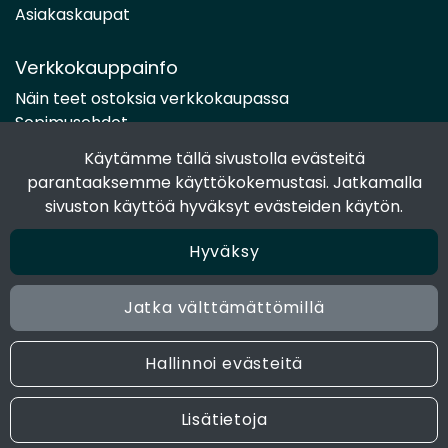
Asiakaskaupat
Verkkokauppainfo
Näin teet ostoksia verkkokaupassa
Sopimusehdot
Toimitustavat
Käytämme tällä sivustolla evästeitä
Maksutavat
parantaaksemme käyttökokemustasi. Jatkamalla
Tietosuojaseloste
sivuston käyttöä hyväksyt evästeiden käytön.
Hyväksy
Seuraa sosiaalisessa mediassa
Facebook
Jatka välttämättömillä
Instagram
Hallinnoi evästeitä
© 2024 Joen Tukkutiimi. All rights reserved. Site by
atFlow
Lisätietoja
Oy