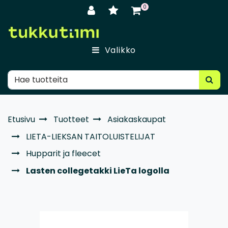
Siirry pääsisältöön
0
Valikko
Etusivu
Tuotteet
Asiakaskaupat
LIETA-LIEKSAN TAITOLUISTELIJAT
Hupparit ja fleecet
Lasten collegetakki LieTa logolla