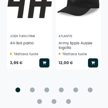
JOEN TUKKUTIIMI
ATLANTIS
4H lisä paino
Army lippis Aussie
logolla
Tilattava tuote
Tilattava tuote
Lisää koriin
Lisää k
3,95 €
12,00 €