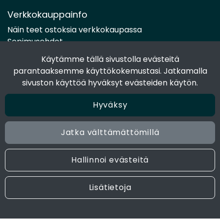
Verkkokauppainfo
Näin teet ostoksia verkkokaupassa
Sopimusehdot
Toimitustavat
Käytämme tällä sivustolla evästeitä
Maksutavat
parantaaksemme käyttökokemustasi. Jatkamalla
Tietosuojaseloste
sivuston käyttöä hyväksyt evästeiden käytön.
Hyväksy
Seuraa sosiaalisessa mediassa
Facebook
Jatka välttämättömillä
Instagram
Hallinnoi evästeitä
© 2024 Joen Tukkutiimi. All rights reserved. Site by
atFlow
Lisätietoja
Oy