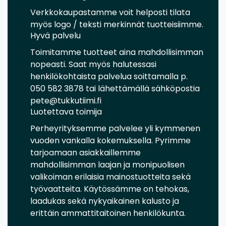
Verkkokaupastamme voit helposti tilata
myös logo / teksti merkinnät tuotteisiimme.
Hyvä palvelu
Toimitamme tuotteet aina mahdollisimman
nopeasti. Saat myös halutessasi
henkilökohtaista palvelua soittamalla p.
050 582 3878 tai lähettämällä sähköpostia
pete@tukkutiimi.fi
Luotettava toimija
Perheyrityksemme palvelee yli kymmenen
vuoden vankalla kokemuksella. Pyrimme
tarjoamaan asiakkaillemme
mahdollisimman laajan ja monipuolisen
valikoiman erilaisia mainostuotteita sekä
työvaatteita. Käytössämme on tehokas,
laadukas sekä nykyaikainen kalusto ja
erittäin ammattitaitoinen henkilökunta.