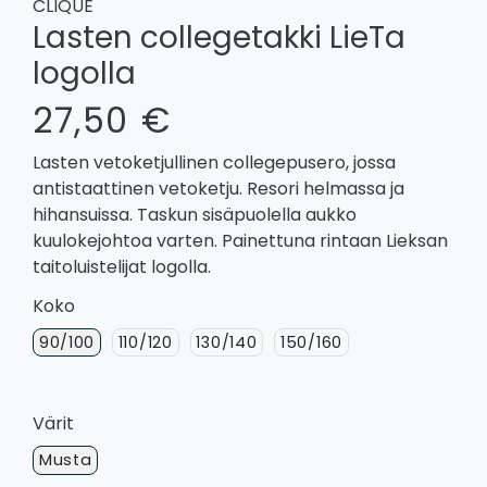
CLIQUE
Lasten collegetakki LieTa
logolla
27,50 €
Lasten vetoketjullinen collegepusero, jossa
antistaattinen vetoketju. Resori helmassa ja
hihansuissa. Taskun sisäpuolella aukko
kuulokejohtoa varten. Painettuna rintaan Lieksan
taitoluistelijat logolla.
Koko
90/100
110/120
130/140
150/160
Värit
Musta