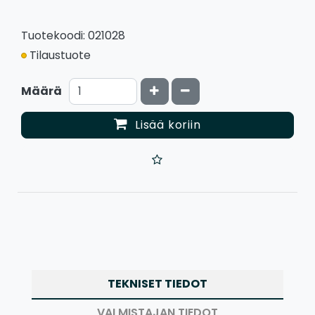
Tuotekoodi: 021028
Tilaustuote
Kasvata määrää
Vähennä määrää
Määrä
Lisää koriin
TEKNISET TIEDOT
VALMISTAJAN TIEDOT