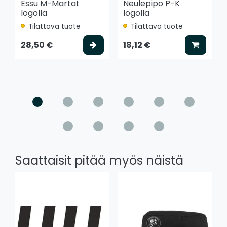
Essu M-Martat
Neulepipo P-K
logolla
logolla
Tilattava tuote
Tilattava tuote
Valitse vaihtoehto
Lisää k
28,50 €
18,12 €
Saattaisit pitää myös näistä