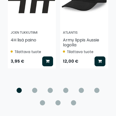
JOEN TUKKUTIIMI
ATLANTIS
4H lisä paino
Army lippis Aussie
logolla
Tilattava tuote
Tilattava tuote
Lisää koriin
Lisää k
3,95 €
12,00 €