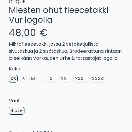
CLIQUE
Miesten ohut fleecetakki
Vur logolla
48,00 €
Mikrofleecetakki, jossa 2 vetoketjullista
sivutaskua ja 2 sisätaskua. Brodeerattuna rintaan
ja selkään Varkauden Urheiluratsastajat logolla.
Koko
XS
S
M
L
XL
XXL
XXXL
XXXXL
Värit
Blaze