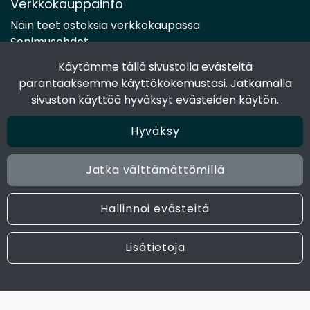
Verkkokauppainfo
Näin teet ostoksia verkkokaupassa
Sopimusehdot
Toimitustavat
Käytämme tällä sivustolla evästeitä
Maksutavat
parantaaksemme käyttökokemustasi. Jatkamalla
Tietosuojaseloste
sivuston käyttöä hyväksyt evästeiden käytön.
Hyväksy
Seuraa sosiaalisessa mediassa
Facebook
Jatka välttämättömillä
Instagram
Hallinnoi evästeitä
© 2024 Joen Tukkutiimi. All rights reserved. Site by
atFlow
Lisätietoja
Oy