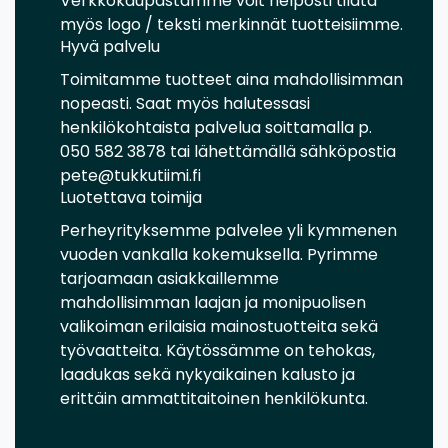
Verkkokaupastamme voit helposti tilata
myös logo / teksti merkinnät tuotteisiimme.
Hyvä palvelu
Toimitamme tuotteet aina mahdollisimman
nopeasti. Saat myös halutessasi
henkilökohtaista palvelua soittamalla p.
050 582 3878 tai lähettämällä sähköpostia
pete@tukkutiimi.fi
Luotettava toimija
Perheyrityksemme palvelee yli kymmenen
vuoden vankalla kokemuksella. Pyrimme
tarjoamaan asiakkaillemme
mahdollisimman laajan ja monipuolisen
valikoiman erilaisia mainostuotteita sekä
työvaatteita. Käytössämme on tehokas,
laadukas sekä nykyaikainen kalusto ja
erittäin ammattitaitoinen henkilökunta.