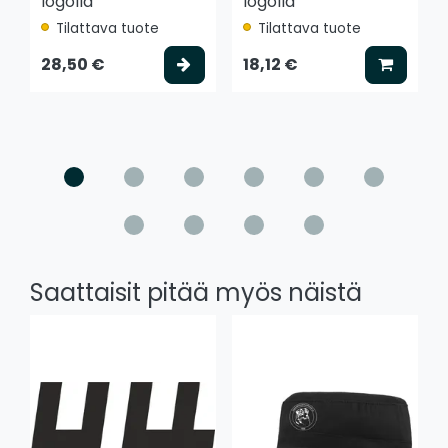
logolla
logolla
Tilattava tuote
Tilattava tuote
Valitse vaihtoehto
Lisää k
28,50 €
18,12 €
Saattaisit pitää myös näistä