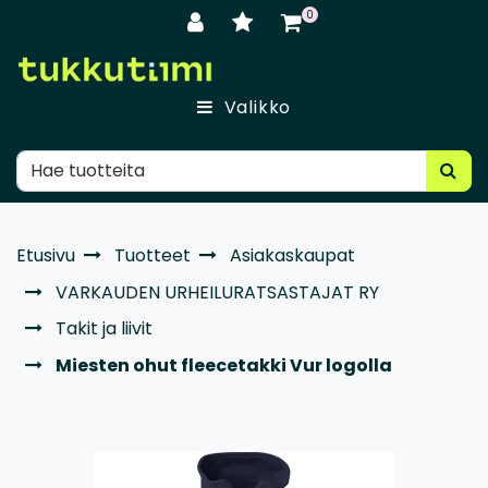
Siirry pääsisältöön
0
Valikko
Etusivu
Tuotteet
Asiakaskaupat
VARKAUDEN URHEILURATSASTAJAT RY
Takit ja liivit
Miesten ohut fleecetakki Vur logolla