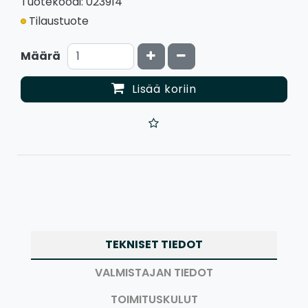
Tuotekoodi: 023914
Tilaustuote
Kasvata määrää
Vähennä määrää
Määrä
Lisää koriin
TEKNISET TIEDOT
VALMISTAJAN TIEDOT
TOIMITUSKULUT