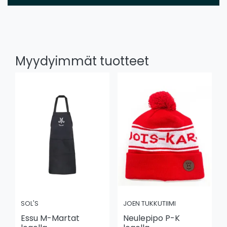
Myydyimmät tuotteet
SOL'S
JOEN TUKKUTIIMI
Essu M-Martat
Neulepipo P-K