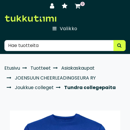
Siirry pääsisältöön
0
Valikko
Etusivu
Tuotteet
Asiakaskaupat
JOENSUUN CHEERLEADINGSEURA RY
Joukkue colleget
Tundra collegepaita