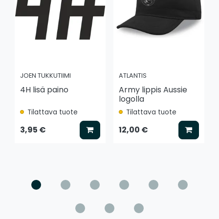
JOEN TUKKUTIIMI
ATLANTIS
4H lisä paino
Army lippis Aussie
logolla
Tilattava tuote
Tilattava tuote
Lisää koriin
Lisää k
3,95 €
12,00 €