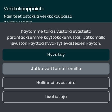
Verkkokauppainfo
Näin teet ostoksia verkkokaupassa
Sopimusehdot
Toimitustavat
Käytämme tällä sivustolla evästeitä
Maksutavat
parantaaksemme käyttökokemustasi. Jatkamalla
Tietosuojaseloste
sivuston käyttöä hyväksyt evästeiden käytön.
Hyväksy
Seuraa sosiaalisessa mediassa
Facebook
Jatka välttämättömillä
Instagram
Hallinnoi evästeitä
© 2024 Joen Tukkutiimi. All rights reserved. Site by
atFlow
Lisätietoja
Oy