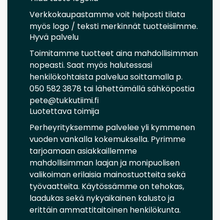
Verkkokaupastamme voit helposti tilata
myös logo / teksti merkinnät tuotteisiimme.
Hyvä palvelu
Toimitamme tuotteet aina mahdollisimman
nopeasti. Saat myös halutessasi
henkilökohtaista palvelua soittamalla p.
050 582 3878 tai lähettämällä sähköpostia
pete@tukkutiimi.fi
Luotettava toimija
Perheyrityksemme palvelee yli kymmenen
vuoden vankalla kokemuksella. Pyrimme
tarjoamaan asiakkaillemme
mahdollisimman laajan ja monipuolisen
valikoiman erilaisia mainostuotteita sekä
työvaatteita. Käytössämme on tehokas,
laadukas sekä nykyaikainen kalusto ja
erittäin ammattitaitoinen henkilökunta.