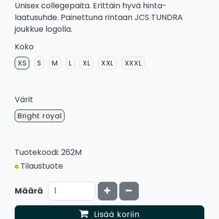
Unisex collegepaita. Erittäin hyvä hinta-
laatusuhde. Painettuna rintaan JCS TUNDRA
joukkue logolla.
Koko
XS
S
M
L
XL
XXL
XXXL
Värit
Bright royal
Tuotekoodi: 262M
Tilaustuote
Kasvata määrää
Vähennä määrää
Määrä
Lisää koriin