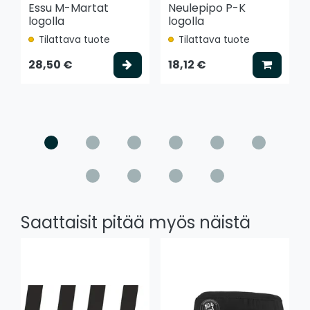
Essu M-Martat
Neulepipo P-K
logolla
logolla
Tilattava tuote
Tilattava tuote
Valitse vaihtoehto
Lisää k
28,50 €
18,12 €
Saattaisit pitää myös näistä