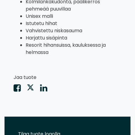
Kolmilankakudonta, päälikerros
pehmeää puuvillaa
Unisex malli
Istutetu hihat
Vahvistettu niskasauma
Harjattu sisäpinta
Resorit hihansuissa, kauluksessa ja
helmassa
Jaa tuote
Tilaa tuote logolla