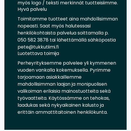
myös logo / teksti merkinnät tuotteisiimme.
Hyvä palvelu
Toimitamme tuotteet aina mahdollisimman
nopeasti. Saat myös halutessasi
henkilökohtaista palvelua soittamalla p.
050 582 3878 tai lähettämällä sähköpostia
pete@tukkutiimi.fi
Luotettava toimija
Perheyrityksemme palvelee yli kymmenen
vuoden vankalla kokemuksella. Pyrimme
tarjoamaan asiakkaillemme
mahdollisimman laajan ja monipuolisen
valikoiman erilaisia mainostuotteita sekä
työvaatteita. Käytössämme on tehokas,
laadukas sekä nykyaikainen kalusto ja
erittäin ammattitaitoinen henkilökunta.