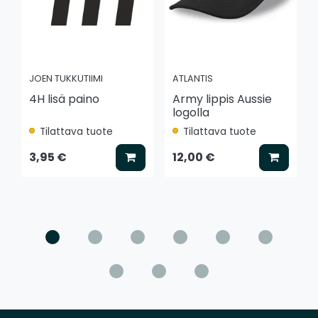
JOEN TUKKUTIIMI
ATLANTIS
4H lisä paino
Army lippis Aussie
logolla
Tilattava tuote
Tilattava tuote
Lisää koriin
Lisää k
3,95 €
12,00 €