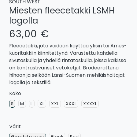
SOUTH WEST
Miesten fleecetakki LSMH
logolla
63,00 €
Fleecetakki, jota voidaan käyttää yksin tai Ames-
kuoritakkiin kiinnitettynä. Varustettu kahdella
sivutaskulla ja yhdellä rintataskulla, joissa kaikissa
on kontrastiväriset vetoketjut. Brodeerattuna
hihaan ja selkään Länsi-Suomen mehiläishoitajat
logolla ja tekstillä.
Koko
S
M
L
XL
XXL
XXXL
XXXXL
Värit
Graphite grey
Black
Red