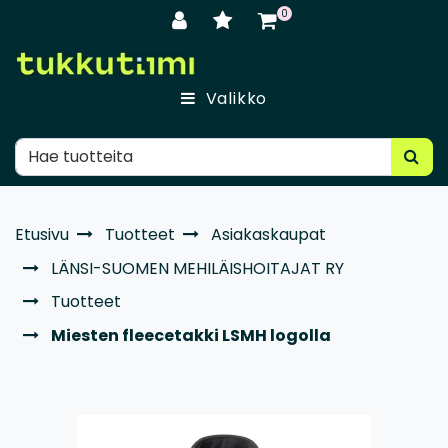
Siirry pääsisältöön
0
Valikko
Etusivu
Tuotteet
Asiakaskaupat
LÄNSI-SUOMEN MEHILÄISHOITAJAT RY
Tuotteet
Miesten fleecetakki LSMH logolla