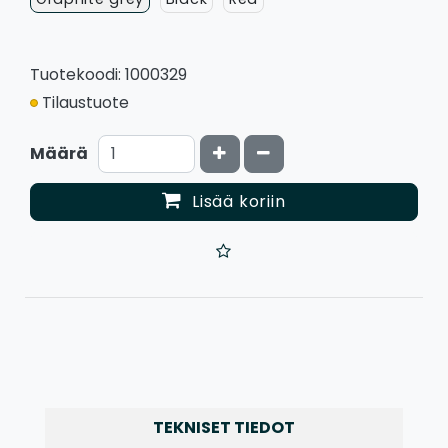
Tuotekoodi: 1000329
Tilaustuote
Kasvata määrää
Vähennä määrää
Määrä
Lisää koriin
TEKNISET TIEDOT