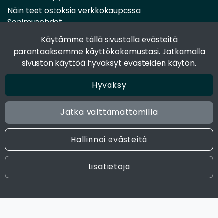
Näin teet ostoksia verkkokaupassa
Sopimusehdot
Toimitustavat
Käytämme tällä sivustolla evästeitä
Maksutavat
parantaaksemme käyttökokemustasi. Jatkamalla
Tietosuojaseloste
sivuston käyttöä hyväksyt evästeiden käytön.
Hyväksy
Seuraa sosiaalisessa mediassa
Facebook
Jatka välttämättömillä
Instagram
Hallinnoi evästeitä
© 2024 Joen Tukkutiimi. All rights reserved. Site by
atFlow
Lisätietoja
Oy