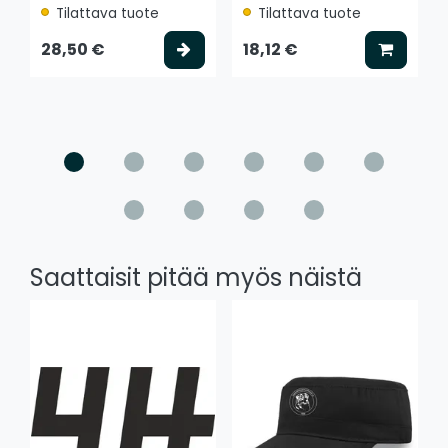
Tilattava tuote
Tilattava tuote
Valitse vaihtoehto
Lisää k
28,50 €
18,12 €
Saattaisit pitää myös näistä