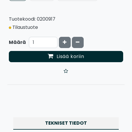
Tuotekoodi: 0200917
Tilaustuote
Kasvata määrää
Vähennä määrää
Määrä
Lisää koriin
TEKNISET TIEDOT