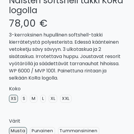
Naisten softshell takki KoRa
logolla
78,00 €
3-kerroksinen hupullinen softshell-takki
kierrätetystä polyesterista. Edessä käänteinen
vetoketju sävy sävyyn. 3 ulkotaskua ja 2
sisätaskua. Irrotettava huppu. Joustavat resorit
vyötäröllä ja säädettävät tarranauhat hihoissa.
WP 6000 / MVP 1001. Painettuna rintaan ja
selkään KoRa logolla.
Koko
XS
S
M
L
XL
XXL
Värit
Musta
Punainen
Tummansininen