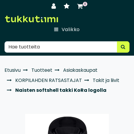
Siirry pääsisältöön
0
Valikko
Etusivu
Tuotteet
Asiakaskaupat
KORPILAHDEN RATSASTAJAT
Takit ja liivit
Naisten softshell takki KoRa logolla