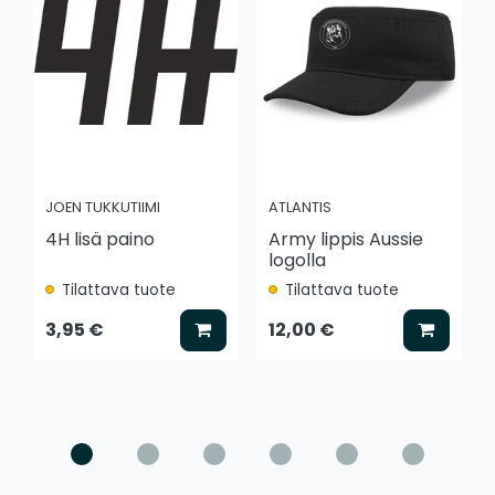
JOEN TUKKUTIIMI
ATLANTIS
4H lisä paino
Army lippis Aussie
logolla
Tilattava tuote
Tilattava tuote
Lisää koriin
Lisää k
3,95 €
12,00 €