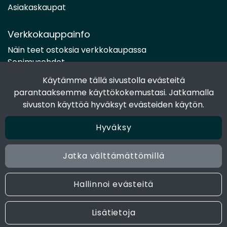
Asiakaskaupat
Verkkokauppainfo
Näin teet ostoksia verkkokaupassa
Sopimusehdot
Toimitustavat
Käytämme tällä sivustolla evästeitä
Maksutavat
parantaaksemme käyttökokemustasi. Jatkamalla
Tietosuojaseloste
sivuston käyttöä hyväksyt evästeiden käytön.
Hyväksy
Seuraa sosiaalisessa mediassa
Facebook
Jatka välttämättömillä
Instagram
Hallinnoi evästeitä
© 2024 Joen Tukkutiimi. All rights reserved. Site by
atFlow
Lisätietoja
Oy