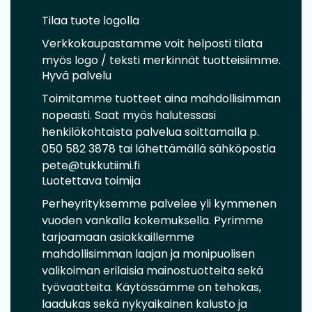
Tilaa tuote logolla
Verkkokaupastamme voit helposti tilata
myös logo / teksti merkinnät tuotteisiimme.
Hyvä palvelu
Toimitamme tuotteet aina mahdollisimman
nopeasti. Saat myös halutessasi
henkilökohtaista palvelua soittamalla p.
050 582 3878 tai lähettämällä sähköpostia
pete@tukkutiimi.fi
Luotettava toimija
Perheyrityksemme palvelee yli kymmenen
vuoden vankalla kokemuksella. Pyrimme
tarjoamaan asiakkaillemme
mahdollisimman laajan ja monipuolisen
valikoiman erilaisia mainostuotteita sekä
työvaatteita. Käytössämme on tehokas,
laadukas sekä nykyaikainen kalusto ja