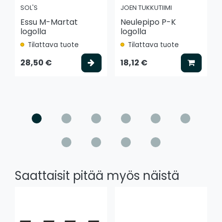
SOL'S
JOEN TUKKUTIIMI
Essu M-Martat
Neulepipo P-K
logolla
logolla
Tilattava tuote
Tilattava tuote
Valitse vaihtoehto
Lisää k
28,50 €
18,12 €
Saattaisit pitää myös näistä