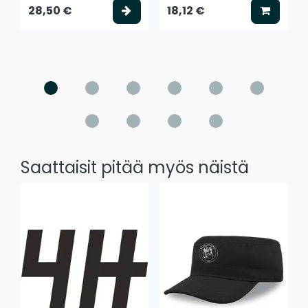
Valitse vaihtoehto
Lisää k
28,50 €
18,12 €
Saattaisit pitää myös näistä