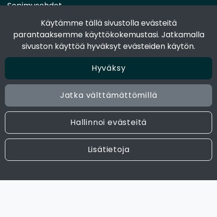
Sopimusehdot
Toimitustavat
Käytämme tällä sivustolla evästeitä
Maksutavat
parantaaksemme käyttökokemustasi. Jatkamalla
Tietosuojaseloste
sivuston käyttöä hyväksyt evästeiden käytön.
Hyväksy
Seuraa sosiaalisessa mediassa
Facebook
Jatka välttämättömillä
Instagram
Hallinnoi evästeitä
© 2024 Joen Tukkutiimi. All rights reserved. Site by
atFlow
Lisätietoja
Oy