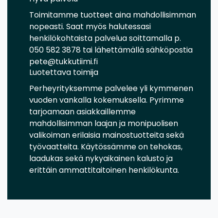
Toimitamme tuotteet aina mahdollisimman
nopeasti. Saat myös halutessasi
henkilökohtaista palvelua soittamalla p.
050 582 3878 tai lähettämällä sähköpostia
pete@tukkutiimi.fi
Luotettava toimija
Perheyrityksemme palvelee yli kymmenen
vuoden vankalla kokemuksella. Pyrimme
tarjoamaan asiakkaillemme
mahdollisimman laajan ja monipuolisen
valikoiman erilaisia mainostuotteita sekä
työvaatteita. Käytössämme on tehokas,
laadukas sekä nykyaikainen kalusto ja
erittäin ammattitaitoinen henkilökunta.