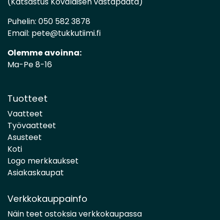
(Katsastus Kovalaisen vastapäätä)
Puhelin:
050 582 3878
Email:
pete@tukkutiimi.fi
Olemme avoinna:
Ma-Pe 8-16
Tuotteet
Vaatteet
Työvaatteet
Asusteet
Koti
Logo merkkaukset
Asiakaskaupat
Verkkokauppainfo
Näin teet ostoksia verkkokaupassa