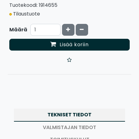
Tuotekoodi: 1914655
Tilaustuote
Kasvata määrää
Vähennä määrää
Määrä
Lisää koriin
TEKNISET TIEDOT
VALMISTAJAN TIEDOT