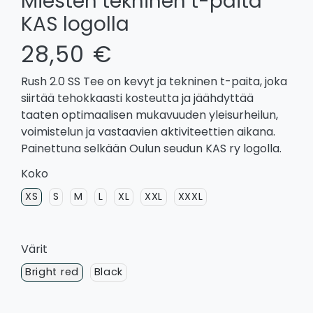
Miesten tekninen t-paita
KAS logolla
28,50 €
Rush 2.0 SS Tee on kevyt ja tekninen t-paita, joka
siirtää tehokkaasti kosteutta ja jäähdyttää
taaten optimaalisen mukavuuden yleisurheilun,
voimistelun ja vastaavien aktiviteettien aikana.
Painettuna selkään Oulun seudun KAS ry logolla.
Koko
XS
S
M
L
XL
XXL
XXXL
Värit
Bright red
Black