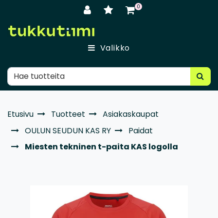
Siirry pääsisältöön
0
Valikko
Etusivu
Tuotteet
Asiakaskaupat
OULUN SEUDUN KAS RY
Paidat
Miesten tekninen t-paita KAS logolla