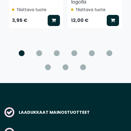
logolla
Tilattava tuote
Tilattava tuote
Lisää koriin
Lisää k
3,95 €
12,00 €
LAADUKKAAT MAINOSTUOTTEET