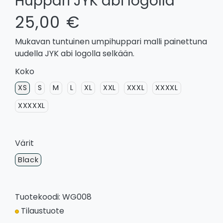
Huppari JYK abi logolla
25,00 €
Mukavan tuntuinen umpihuppari malli painettuna
uudella JYK abi logolla selkään.
Koko
XS
S
M
L
XL
XXL
XXXL
XXXXL
XXXXXL
Värit
Black
Tuotekoodi: WG008
Tilaustuote