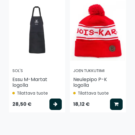
SOL'S
JOEN TUKKUTIIMI
Essu M-Martat
Neulepipo P-K
logolla
logolla
Tilattava tuote
Tilattava tuote
Valitse vaihtoehto
Lisää k
28,50 €
18,12 €