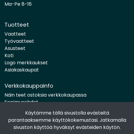
Ma-Pe 8-16
Tuotteet
Vaatteet
Työvaatteet
Asusteet
Koti
Logo merkkaukset
Asiakaskaupat
Verkkokauppainfo
Näin teet ostoksia verkkokaupassa
Sopimusehdot
Toimitustavat
Käytämme tällä sivustolla evästeitä
Maksutavat
parantaaksemme käyttökokemustasi. Jatkamalla
Tietosuojaseloste
sivuston käyttöä hyväksyt evästeiden käytön.