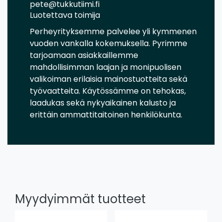
pete@tukkutiimi.fi
Luotettava toimija
Perheyrityksemme palvelee yli kymmenen
vuoden vankalla kokemuksella. Pyrimme
tarjoamaan asiakkaillemme
mahdollisimman laajan ja monipuolisen
valikoiman erilaisia mainostuotteita sekä
työvaatteita. Käytössämme on tehokas,
laadukas sekä nykyaikainen kalusto ja
erittäin ammattitaitoinen henkilökunta.
Myydyimmät tuotteet