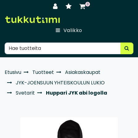
Siirry pääsisältöön
0
Valikko
Etusivu
Tuotteet
Asiakaskaupat
JYK-JOENSUUN YHTEISKOULUN LUKIO
Svetarit
Huppari JYK abi logolla