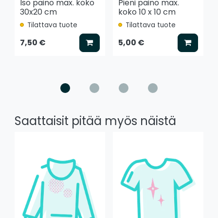
Iso paino max. koko
Pieni paino max.
30x20 cm
koko 10 x 10 cm
Tilattava tuote
Tilattava tuote
Lisää koriin
Lisää k
7,50 €
5,00 €
Saattaisit pitää myös näistä