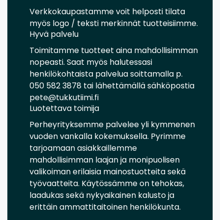
Verkkokaupastamme voit helposti tilata
myös logo / teksti merkinnät tuotteisiimme.
Hyvä palvelu
Toimitamme tuotteet aina mahdollisimman
nopeasti. Saat myös halutessasi
henkilökohtaista palvelua soittamalla p.
050 582 3878 tai lähettämällä sähköpostia
pete@tukkutiimi.fi
Luotettava toimija
Perheyrityksemme palvelee yli kymmenen
vuoden vankalla kokemuksella. Pyrimme
tarjoamaan asiakkaillemme
mahdollisimman laajan ja monipuolisen
valikoiman erilaisia mainostuotteita sekä
työvaatteita. Käytössämme on tehokas,
laadukas sekä nykyaikainen kalusto ja
erittäin ammattitaitoinen henkilökunta.