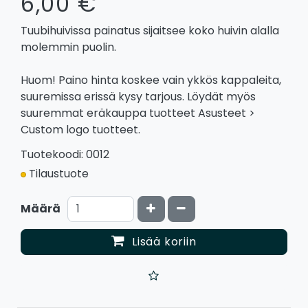
6,00 €
Tuubihuivissa painatus sijaitsee koko huivin alalla
molemmin puolin.
Huom! Paino hinta koskee vain ykkös kappaleita,
suuremissa erissä kysy tarjous. Löydät myös
suuremmat eräkauppa tuotteet Asusteet >
Custom logo tuotteet.
Tuotekoodi: 0012
Tilaustuote
Kasvata määrää
Vähennä määrää
Määrä
Lisää koriin