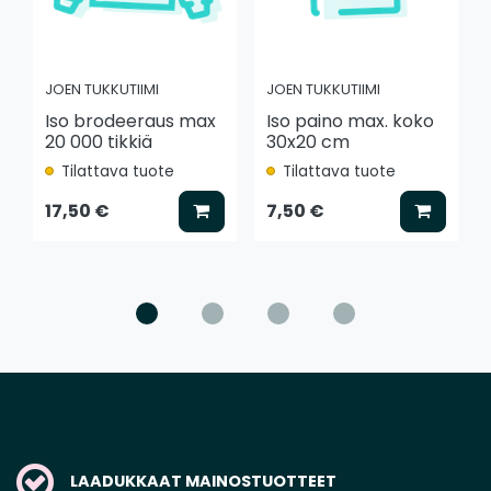
JOEN TUKKUTIIMI
JOEN TUKKUTIIMI
Iso brodeeraus max
Iso paino max. koko
20 000 tikkiä
30x20 cm
Tilattava tuote
Tilattava tuote
Lisää koriin
Lisää k
17,50 €
7,50 €
LAADUKKAAT MAINOSTUOTTEET