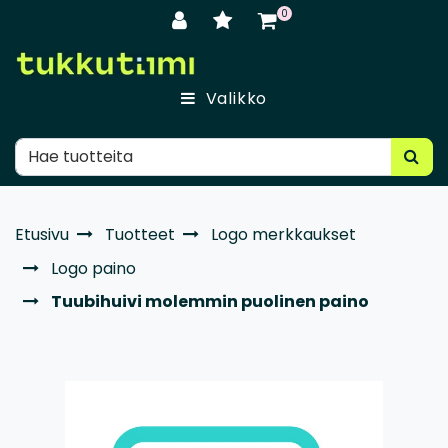
Siirry pääsisältöön
0
Valikko
Etusivu
Tuotteet
Logo merkkaukset
Logo paino
Tuubihuivi molemmin puolinen paino