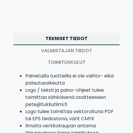
TEKNISET TIEDOT
VALMISTAJAN TIEDOT
TOIMITUSKULUT
Painetuilla tuotteilla ei ole vaihto- eikä
palautusoikeutta
Logo / teksti ja paino-ohjeet tulee
toimittaa sähköisenä osoitteeseen
pete@tukkutiimi.fi
Logo tulee toimittaa vektoroituna PDF
tai EPS tiedostona, värit CMYK
Ilmoita verkkokaupan antama
tilausnumero logon toimituksen