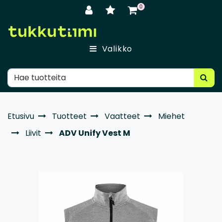
Siirry pääsisältöön
0
Valikko
Etusivu
Tuotteet
Vaatteet
Miehet
Liivit
ADV Unify Vest M