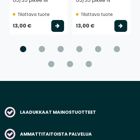
65/35 pikee M
65/35 pikee N
Tilattava tuote
Tilattava tuote
Valitse vaihtoehto
Valits
13,00 €
13,00 €
LAADUKKAAT MAINOSTUOTTEET
AMMATTITAITOISTA PALVELUA