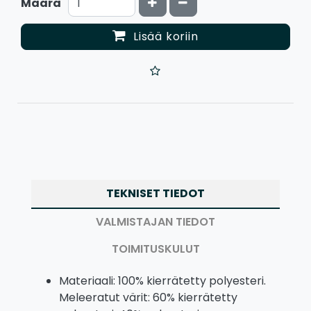
Kasvata määrää
Vähennä määrää
Määrä
Lisää koriin
TEKNISET TIEDOT
VALMISTAJAN TIEDOT
TOIMITUSKULUT
Materiaali: 100% kierrätetty polyesteri.
Meleeratut värit: 60% kierrätetty