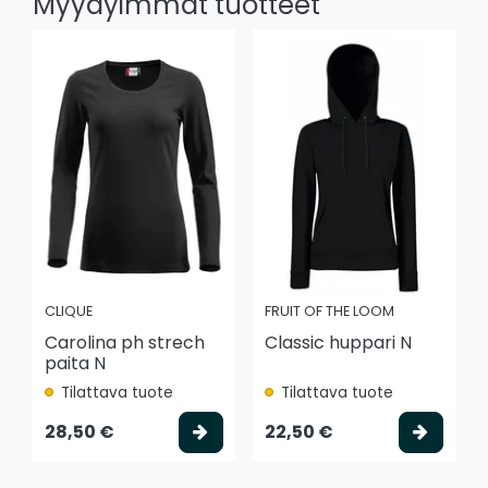
Myydyimmät tuotteet
CLIQUE
FRUIT OF THE LOOM
Carolina ph strech
Classic huppari N
paita N
Tilattava tuote
Tilattava tuote
Valitse vaihtoehto
Valits
28,50 €
22,50 €