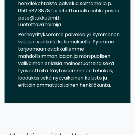
henkilökohtaista palvelua soittamalla p.
050 582 3878 tai lähettämällä sähköpostia
pete@tukkutiimi.fi
Luotettava toimija
Perheyrityksemme palvelee yli kymmenen
vuoden vankalla kokemuksella. Pyrimme
tarjoamaan asiakkaillemme
mahdollisimman laajan ja monipuolisen
valikoiman erilaisia mainostuotteita sekä
työvaatteita. Käytössämme on tehokas,
laadukas sekä nykyaikainen kalusto ja
erittäin ammattitaitoinen henkilökunta.