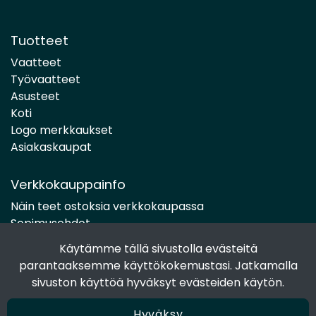
Tuotteet
Vaatteet
Työvaatteet
Asusteet
Koti
Logo merkkaukset
Asiakaskaupat
Verkkokauppainfo
Näin teet ostoksia verkkokaupassa
Sopimusehdot
Toimitustavat
Käytämme tällä sivustolla evästeitä
Maksutavat
parantaaksemme käyttökokemustasi. Jatkamalla
Tietosuojaseloste
sivuston käyttöä hyväksyt evästeiden käytön.
Hyväksy