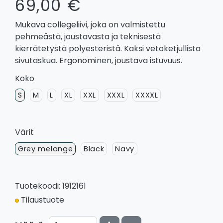
69,00 €
Mukava collegeliivi, joka on valmistettu
pehmeästä, joustavasta ja teknisestä
kierrätetystä polyesteristä. Kaksi vetoketjullista
sivutaskua. Ergonominen, joustava istuvuus.
Koko
S
M
L
XL
XXL
XXXL
XXXXL
Värit
Grey melange
Black
Navy
Tuotekoodi: 1912161
Tilaustuote