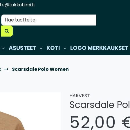
te@tukkutiimi.fi
ASUSTEET
KOTI
LOGO MERKKAUKSET
t
Scarsdale Polo Women
HARVEST
Scarsdale P
52,00 