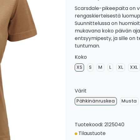
Scarsdale-pikeepaita on va
rengaskierteisestä luomup
Suunnittelussa on huomioitu
mukavana koko päivän ajan.
entsyymipesty, ja sille on 
tuntuman.
Koko
XS
S
M
L
XL
XXL
Värit
Pähkinänruskea
Musta
Tuotekoodi: 2125040
Tilaustuote