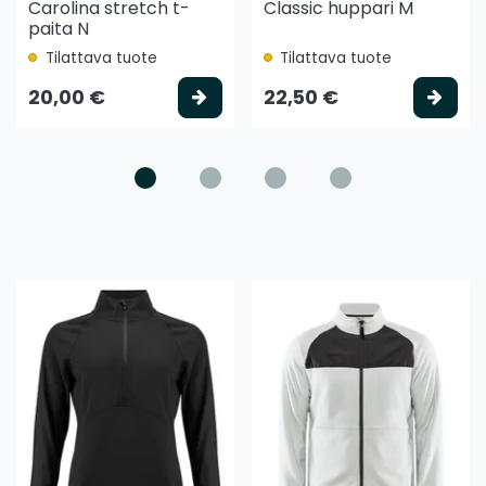
Carolina stretch t-
Classic huppari M
paita N
Tilattava tuote
Tilattava tuote
litse vaihtoehto
Valitse vaihtoehto
Vali
20,00 €
22,50 €