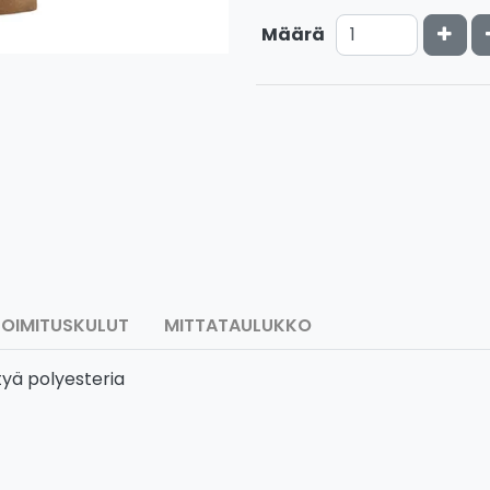
Kasv
Määrä
TOIMITUSKULUT
MITTATAULUKKO
tyä polyesteria