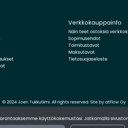
Verkkokauppainfo
Näin teet ostoksia verkko
t
Sopimusehdot
Toimitustavat
Maksutavat
aukset
Tietosuojaseloste
pat
© 2024 Joen Tukkutiimi. All rights reserved. Site by
atFlow Oy
 parantaaksemme käyttökokemustasi. Jatkamalla sivuston