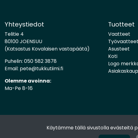
Yhteystiedot
Tuotteet
Telitie 4
Vaatteet
80100 JOENSUU
Työvaattee
(Katsastus Kovalaisen vastapäätä)
Asusteet
Koti
Puhelin:
050 582 3878
Logo merkk
Email:
pete@tukkutiimi.fi
Asiakaskau
Olemme avoinna:
Ma-Pe 8-16
Käytämme tällä sivustolla evästeitä