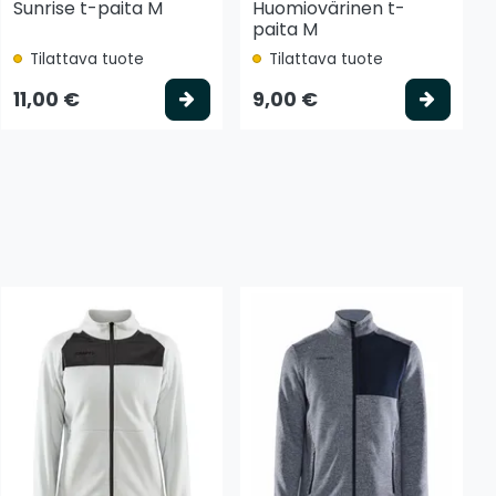
Sunrise t-paita M
Huomiovärinen t-
paita M
Tilattava tuote
Tilattava tuote
tse vaihtoehto
Valitse vaihtoehto
Valits
11,00 €
9,00 €