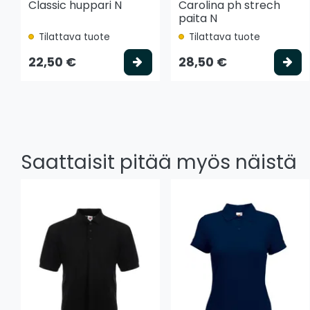
Classic huppari N
Carolina ph strech
paita N
Tilattava tuote
Tilattava tuote
Valitse vaihtoehto
Va
22,50 €
28,50 €
Saattaisit pitää myös näistä