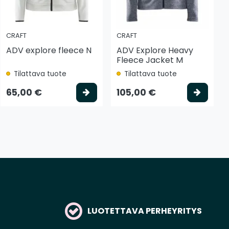
CRAFT
CRAFT
ADV explore fleece N
ADV Explore Heavy
Fleece Jacket M
Tilattava tuote
Tilattava tuote
tse vaihtoehto
Valitse vaihtoehto
Valits
65,00 €
105,00 €
LUOTETTAVA PERHEYRITYS