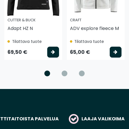
CUTTER & BUCK
CRAFT
Adapt HZ N
ADV explore fleece M
Tilattava tuote
Tilattava tuote
litse vaihtoehto
Valitse vaihtoehto
Vali
69,50 €
65,00 €
TITAITOISTA PALVELUA
LAAJA VALIKOIMA