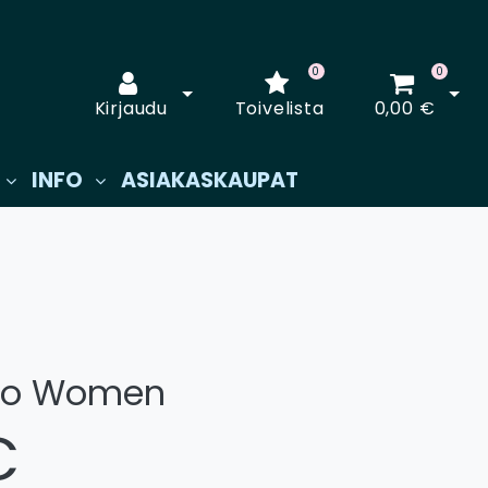
0
0
Avaa kirjautuminen
Avaa
Kirjaudu
Toivelista
0,00 €
INFO
ASIAKASKAUPAT
olo Women
€